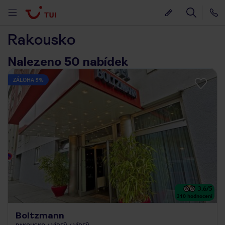
Rakousko
Nalezeno 50 nabídek
ZÁLOHA 5%
3.6
/5
310
hodnocení
Boltzmann