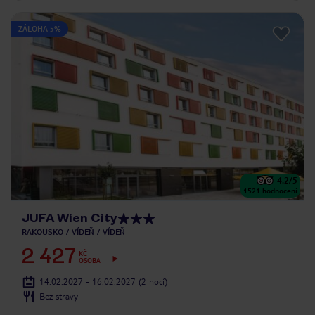
ZÁLOHA 5%
4.2
/5
1521
hodnocení
JUFA Wien City
RAKOUSKO
VÍDEŇ
VÍDEŇ
2 427
KČ
OSOBA
14.02.2027 - 16.02.2027
(2 nocí)
Bez stravy