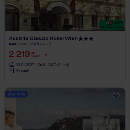
4.6
/5
2430
hodnocení
Austria Classic Hotel Wien
RAKOUSKO
VÍDEŇ
VÍDEŇ
2 219
KČ
OSOBA
24.01.2027 - 26.01.2027
(2 nocí)
Snídaně
ZÁLOHA 5%