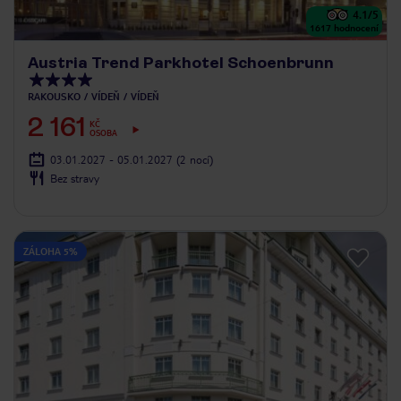
4.1
/5
1617
hodnocení
Austria Trend Parkhotel Schoenbrunn
RAKOUSKO
VÍDEŇ
VÍDEŇ
2 161
KČ
OSOBA
03.01.2027 - 05.01.2027
(2 nocí)
Bez stravy
ZÁLOHA 5%