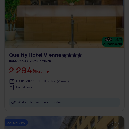
4.6
/5
23
hodnocení
Quality Hotel Vienna
RAKOUSKO
VÍDEŇ
VÍDEŇ
2 294
KČ
OSOBA
03.01.2027 - 05.01.2027
(2 nocí)
Bez stravy
Wi-Fi zdarma v celém hotelu
ZÁLOHA 5%