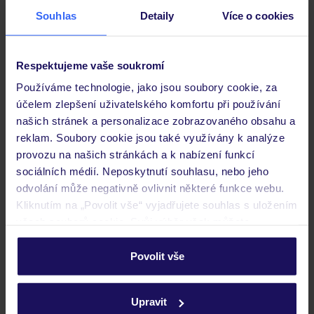
Souhlas
Detaily
Více o cookies
Respektujeme vaše soukromí
3.5
/5
205
hodnocení
Používáme technologie, jako jsou soubory cookie, za
účelem zlepšení uživatelského komfortu při používání
Hotel Terminus
našich stránek a personalizace zobrazovaného obsahu a
RAKOUSKO
VÍDEŇ
VÍDEŇ
reklam. Soubory cookie jsou také využívány k analýze
2 271
KČ
provozu na našich stránkách a k nabízení funkcí
OSOBA
sociálních médií. Neposkytnutí souhlasu, nebo jeho
15.11.2026 - 17.11.2026
(2 nocí)
odvolání může negativně ovlivnit některé funkce webu.
Bez stravy
Kliknutím na „Povolit vše“ vyjadřujete souhlas s uložením
všech souborů cookie. Svůj výběr však můžete
personalizovat v sekci „Personalizace“.
ZÁLOHA 5%
Povolit vše
Podrobné informace o souborech cookie naleznete v
zásadách používání souborů cookie
a
zásadách
Upravit
ochrany osobních údajů.