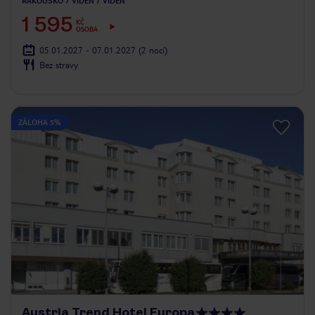
RAKOUSKO
VÍDEŇ
VÍDEŇ
1 595
KČ
OSOBA
05.01.2027 - 07.01.2027
(2 nocí)
Bez stravy
ZÁLOHA 5%
Austria Trend Hotel Europa