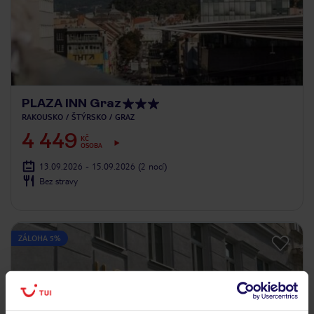
PLAZA INN Graz
RAKOUSKO
ŠTÝRSKO
GRAZ
4 449
KČ
OSOBA
13.09.2026 - 15.09.2026
(2 nocí)
Bez stravy
ZÁLOHA 5%