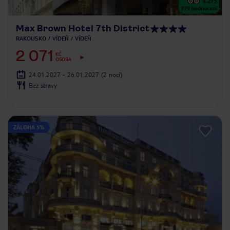
4.2
/5
379
hodnocení
Max Brown Hotel 7th District
RAKOUSKO
VÍDEŇ
VÍDEŇ
2 071
KČ
OSOBA
24.01.2027 - 26.01.2027
(2 nocí)
Bez stravy
ZÁLOHA 5%