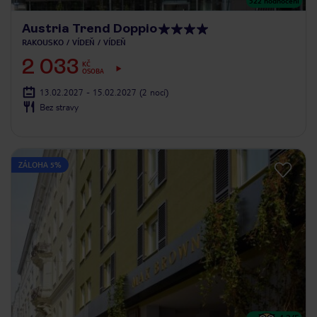
522
hodnocení
Austria Trend Doppio
RAKOUSKO
VÍDEŇ
VÍDEŇ
2 033
KČ
OSOBA
13.02.2027 - 15.02.2027
(2 nocí)
Bez stravy
ZÁLOHA 5%