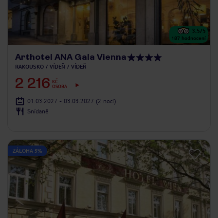
3.5
/5
187
hodnocení
Arthotel ANA Gala Vienna
RAKOUSKO
VÍDEŇ
VÍDEŇ
2 216
KČ
OSOBA
01.03.2027 - 03.03.2027
(2 nocí)
Snídaně
ZÁLOHA 5%