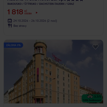
RAKOUSKO
ŠTÝRSKO
DACHSTEIN-TAUERN
GRAZ
1 818
KČ
OSOBA
24.10.2026 - 26.10.2026
(2 nocí)
Bez stravy
ZÁLOHA 5%
3.7
/5
1496
hodnocení