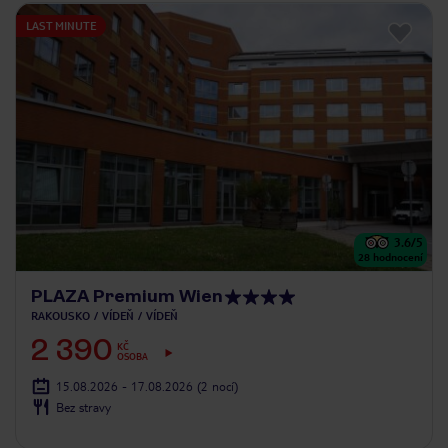
LAST MINUTE
3.6
/5
28
hodnocení
PLAZA Premium Wien
RAKOUSKO
VÍDEŇ
VÍDEŇ
2 390
KČ
OSOBA
15.08.2026 - 17.08.2026
(2 nocí)
Bez stravy