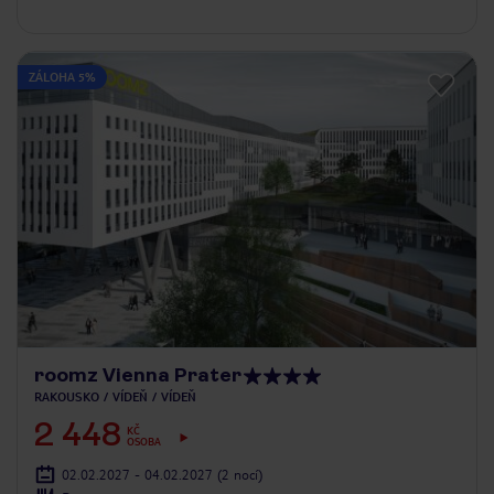
ZÁLOHA 5%
roomz Vienna Prater
RAKOUSKO
VÍDEŇ
VÍDEŇ
2 448
KČ
OSOBA
02.02.2027 - 04.02.2027
(2 nocí)