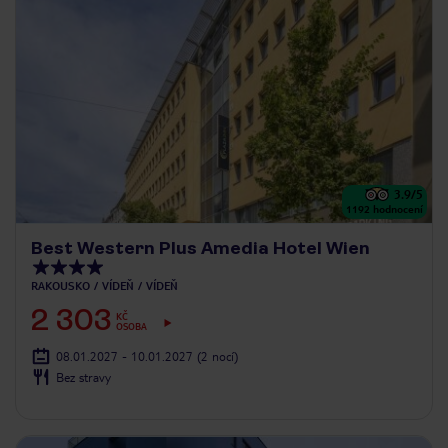
3.9
/5
1192
hodnocení
Best Western Plus Amedia Hotel Wien
RAKOUSKO
VÍDEŇ
VÍDEŇ
2 303
KČ
OSOBA
08.01.2027 - 10.01.2027
(2 nocí)
Bez stravy