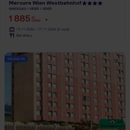
Mercure Wien Westbahnhof
RAKOUSKO
VÍDEŇ
VÍDEŇ
1 885
KČ
OSOBA
15.11.2026 - 17.11.2026
(2 nocí)
Bez stravy
ZÁLOHA 5%
4
/5
2752
hodnocení