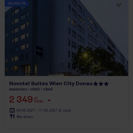
ZÁLOHA 5%
Novotel Suites Wien City Donau
RAKOUSKO
VÍDEŇ
VÍDEŇ
2 349
KČ
OSOBA
09.03.2027 - 11.03.2027
(2 nocí)
Bez stravy