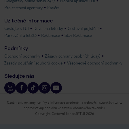
Delegátský online servis 24/7
Mobilní aplikace TUI
Pro cestovní agentury
Kariéra
Užitečné informace
Cestujte s TUI
Dovolená letecky
Cestovní pojištění
Parkování u letiště
Reklamace
Stav Reklamace
Podmínky
Obchodní podmínky
Zásady ochrany osobních údajů
Zásady používání souborů cookie
Všeobecné obchodní podmínky
Sledujte nás
Oznámení, reklamy, ceníky a informace uvedené na webových stránkách tui.cz
nepředstavují nabídku ve smyslu občanského zákoníku.
Copyright Cestovní kancelář TUI 2026