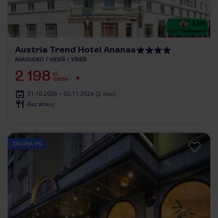
3.5
/5
2247
hodnocení
Austria Trend Hotel Ananas
RAKOUSKO
VÍDEŇ
VÍDEŇ
2 198
KČ
OSOBA
31.10.2026 - 02.11.2026
(2 nocí)
Bez stravy
ZÁLOHA 5%