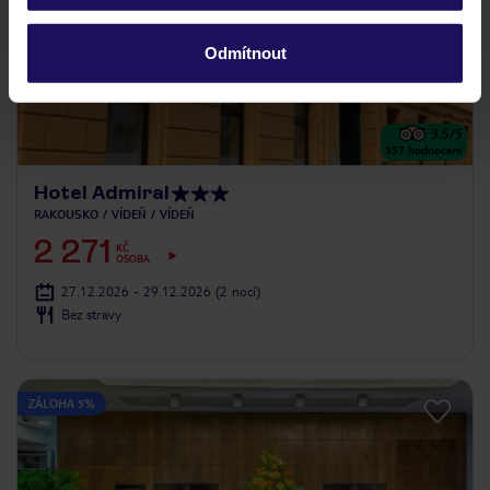
Odmítnout
3.5
/5
357
hodnocení
Hotel Admiral
RAKOUSKO
VÍDEŇ
VÍDEŇ
2 271
KČ
OSOBA
27.12.2026 - 29.12.2026
(2 nocí)
Bez stravy
ZÁLOHA 5%