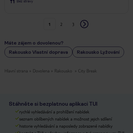
Bez stravy
1
2
3
Máte zájem o dovolenou?
Rakousko Vlastní doprava
Rakousko Lyžování
Hlavní strana
Dovolena
Rakousko
City Break
Stáhněte si bezplatnou aplikaci TUI
rychlé vyhledávání a prohlížení nabídek
seznam oblíbených nabídek a možnost jejich sdílení
historie vyhledávání a naposledy zobrazené nabídky
kontakt s TUI a všechny informace o tvé rezervaci v myTUI