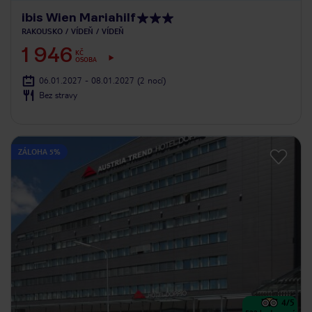
ibis Wien Mariahilf
RAKOUSKO
VÍDEŇ
VÍDEŇ
1 946
KČ
OSOBA
06.01.2027 - 08.01.2027
(2 nocí)
Bez stravy
ZÁLOHA 5%
4
/5