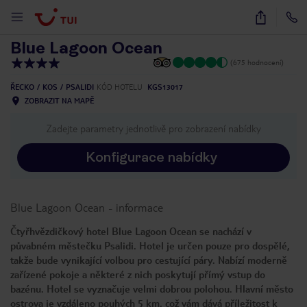
1
/
39
Blue Lagoon Ocean
(675 hodnocení)
ŘECKO
KOS
PSALIDI
KÓD HOTELU
KGS13017
ZOBRAZIT NA MAPĚ
Zadejte parametry jednotlivě pro zobrazení nabídky
Konfigurace nabídky
Blue Lagoon Ocean
-
informace
Čtyřhvězdičkový hotel Blue Lagoon Ocean se nachází v
půvabném městečku Psalidi. Hotel je určen pouze pro dospělé,
takže bude vynikající volbou pro cestující páry. Nabízí moderně
zařízené pokoje a některé z nich poskytují přímý vstup do
bazénu. Hotel se vyznačuje velmi dobrou polohou. Hlavní město
ostrova je vzdáleno pouhých 5 km, což vám dává příležitost k