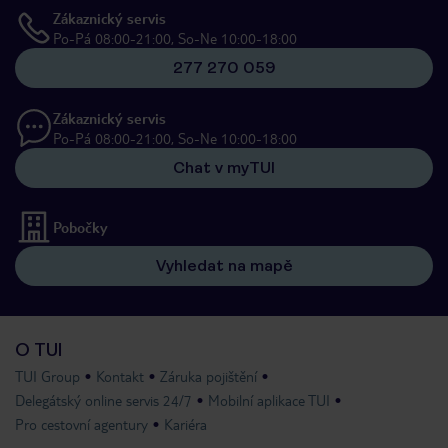
Zákaznický servis
Po-Pá 08:00-21:00, So-Ne 10:00-18:00
277 270 059
Zákaznický servis
Po-Pá 08:00-21:00, So-Ne 10:00-18:00
Chat v myTUI
Pobočky
Vyhledat na mapě
O TUI
TUI Group
Kontakt
Záruka pojištění
Delegátský online servis 24/7
Mobilní aplikace TUI
Pro cestovní agentury
Kariéra