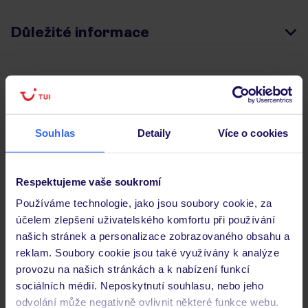
Důležité informace
Často kladené otázky
Jaké doklady jsou potřebné při cestování?
Budeme ubytováni ihned po příjezdu do hotelu?
Souhlas
Detaily
Více o cookies
Kam jít po přistání a vyzvednutí zavazadel?
Zobrazit další
Respektujeme vaše soukromí
Používáme technologie, jako jsou soubory cookie, za
účelem zlepšení uživatelského komfortu při používání
našich stránek a personalizace zobrazovaného obsahu a
Objevte další hotely v okolí
reklam. Soubory cookie jsou také využívány k analýze
provozu na našich stránkách a k nabízení funkcí
ZÁLOHA 25 %
sociálních médií. Neposkytnutí souhlasu, nebo jeho
SLEVY PRO DĚTI
odvolání může negativně ovlivnit některé funkce webu.