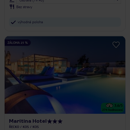
Bez stravy
výhodná poloha
ZÁLOHA 25 %
3.6
/5
274
hodnocení
Maritina Hotel
ŘECKO
KOS
KOS