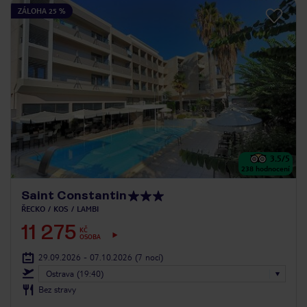
ZÁLOHA 25 %
3.5
/5
238
hodnocení
Saint Constantin
ŘECKO
KOS
LAMBI
11 275
KČ
OSOBA
29.09.2026 - 07.10.2026
(7 nocí)
Ostrava (19:40)
Bez stravy