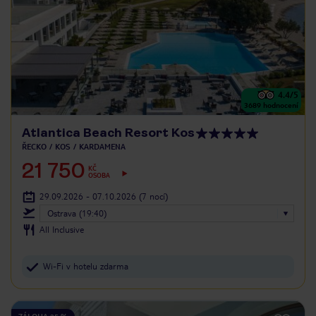
4.4
/5
3689
hodnocení
Atlantica Beach Resort Kos
ŘECKO
KOS
KARDAMENA
21 750
KČ
OSOBA
29.09.2026 - 07.10.2026
(7 nocí)
Ostrava (19:40)
All Inclusive
Wi-Fi v hotelu zdarma