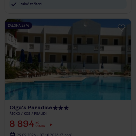
útulné zařízení
ZÁLOHA 25 %
Olga's Paradise
ŘECKO
KOS
PSALIDI
8 894
KČ
OSOBA
29.09.2026 - 07.10.2026
(7 nocí)