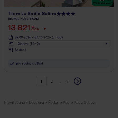
374
hodnocení
Time to Smile Saline
ŘECKO
KOS
TIGAKI
13 821
KČ
OSOBA
29.09.2026 - 07.10.2026
(7 nocí)
Ostrava (19:40)
Snídaně
pro rodiny s dětmi
1
2
...
5
Hlavní strana
Dovolena
Řecko
Kos
Kos z Ostravy