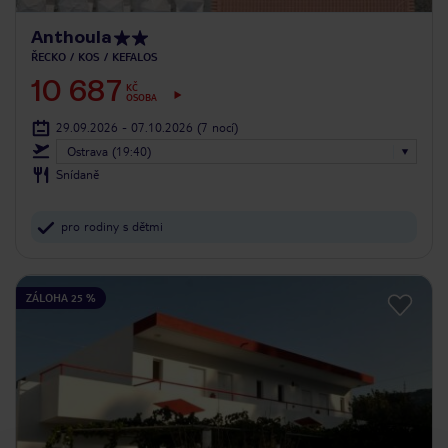
Anthoula
ŘECKO
KOS
KEFALOS
10 687
KČ
OSOBA
29.09.2026 - 07.10.2026
(7 nocí)
Ostrava (19:40)
Snídaně
pro rodiny s dětmi
ZÁLOHA 25 %