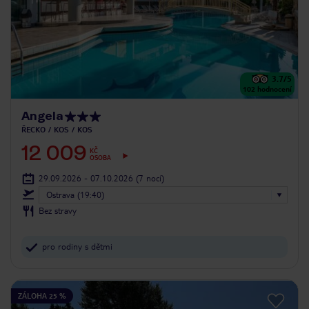
3.7
/5
102
hodnocení
Angela
ŘECKO
KOS
KOS
12 009
KČ
OSOBA
29.09.2026 - 07.10.2026
(7 nocí)
Ostrava (19:40)
Bez stravy
pro rodiny s dětmi
ZÁLOHA 25 %