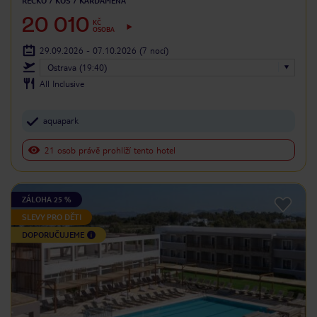
ŘECKO
KOS
KARDAMENA
20 010
KČ
OSOBA
29.09.2026 - 07.10.2026
(7 nocí)
Ostrava (19:40)
All Inclusive
aquapark
21 osob právě prohlíží tento hotel
ZÁLOHA 25 %
SLEVY PRO DĚTI
DOPORUČUJEME