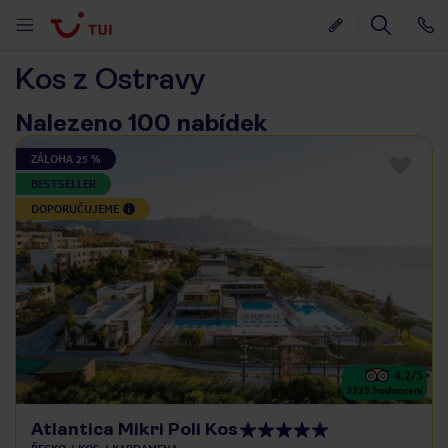
Kos z Ostravy
Nalezeno 100 nabídek
ZÁLOHA 25 %
BESTSELLER
DOPORUČUJEME
4.2
/5
3325
hodnocení
Atlantica Mikri Poli Kos