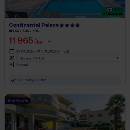
3.7
/5
713
hodnocení
Continental Palace
ŘECKO
KOS
KOS
11 965
KČ
OSOBA
29.09.2026 - 07.10.2026
(7 nocí)
Ostrava (19:40)
Snídaně
pro rodiny s dětmi
ZÁLOHA 25 %