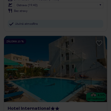
Ostrava (19:40)
Bez stravy
útulná atmosféra
ZÁLOHA 25 %
4.1
/5
227
hodnocení
Hotel International