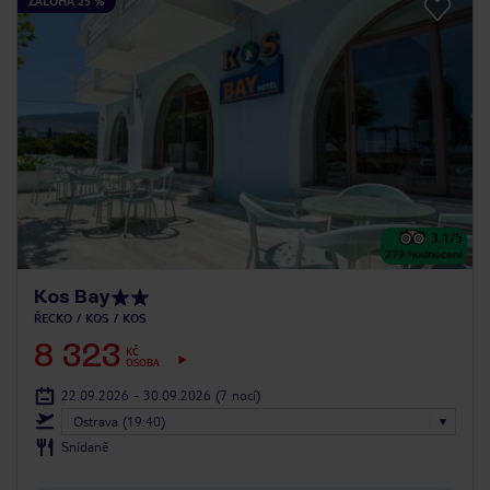
ZÁLOHA 25 %
3.1
/5
273
hodnocení
Kos Bay
ŘECKO
KOS
KOS
8 323
KČ
OSOBA
22.09.2026 - 30.09.2026
(7 nocí)
Ostrava (19:40)
Snídaně