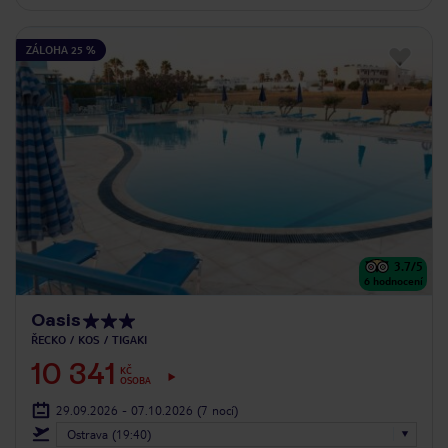
ZÁLOHA 25 %
3.7
/5
6
hodnocení
Oasis
ŘECKO
KOS
TIGAKI
10 341
KČ
OSOBA
29.09.2026 - 07.10.2026
(7 nocí)
Ostrava (19:40)