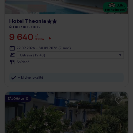
3.8
/5
148
hodnocení
Hotel Theonia
ŘECKO
KOS
KOS
9 640
KČ
OSOBA
22.09.2026 - 30.09.2026
(7 nocí)
Ostrava (19:40)
Snídaně
v klidné lokalitě
ZÁLOHA 25 %