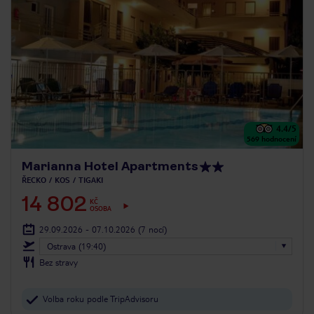
4.4
/5
569
hodnocení
Marianna Hotel Apartments
ŘECKO
KOS
TIGAKI
14 802
KČ
OSOBA
29.09.2026 - 07.10.2026
(7 nocí)
Ostrava (19:40)
Bez stravy
Volba roku podle TripAdvisoru