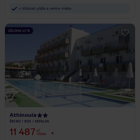
v blízkosti pláže a centra města
ZÁLOHA 25 %
Athinoula
ŘECKO
KOS
KEFALOS
11 487
KČ
OSOBA