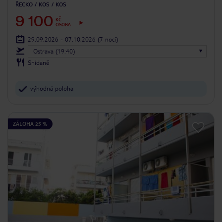
ŘECKO
KOS
KOS
9 100
KČ
OSOBA
29.09.2026 - 07.10.2026
(7 nocí)
Ostrava (19:40)
Snídaně
výhodná poloha
ZÁLOHA 25 %