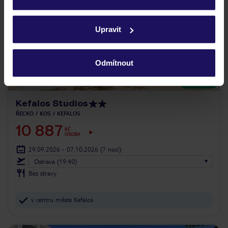
Podrobné informace o souborech cookie naleznete v
zásadách používání souborů cookie
a
zásadách
Upravit
ochrany osobních údajů.
Odmítnout
3.8
/5
93
hodnocení
Kefalos Studios
ŘECKO
KOS
KEFALOS
10 887
KČ
OSOBA
29.09.2026 - 07.10.2026
(7 nocí)
Ostrava (19:40)
Bez stravy
v centru města Kefalos