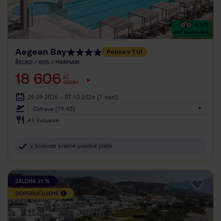
4.1
/5
407
hodnocení
Aegean Bay
Pouze v TUI
ŘECKO
KOS
MARMARI
18 606
KČ
OSOBA
29.09.2026 - 07.10.2026
(7 nocí)
Ostrava (19:40)
All Inclusive
v blízkosti krásné písečné pláže
ZÁLOHA 25 %
DOPORUČUJEME