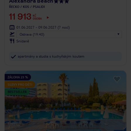
Alexandra Beach
ŘECKO
KOS
PSALIDI
11 913
KČ
OSOBA
01.06.2027 - 09.06.2027
(7 nocí)
Ostrava (19:40)
Snídaně
apartmány a studia s kuchyňským koutem
ZÁLOHA 25 %
SLEVY PRO DĚTI
BESTSELLER