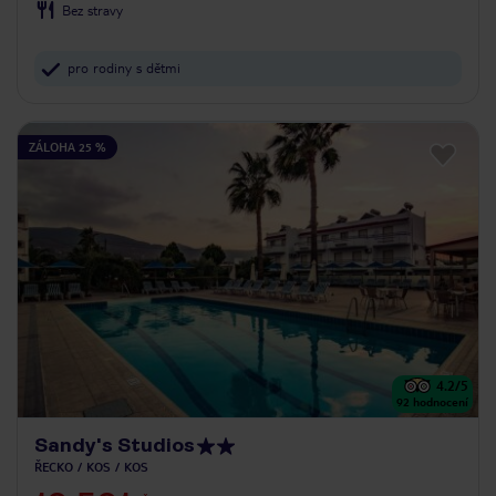
Bez stravy
pro rodiny s dětmi
ZÁLOHA 25 %
4.2
/5
92
hodnocení
Sandy's Studios
ŘECKO
KOS
KOS