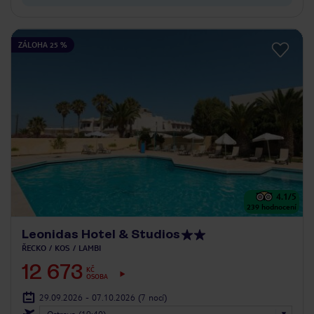
ZÁLOHA 25 %
4.1
/5
239
hodnocení
Leonidas Hotel & Studios
ŘECKO
KOS
LAMBI
12 673
KČ
OSOBA
29.09.2026 - 07.10.2026
(7 nocí)
Ostrava (19:40)