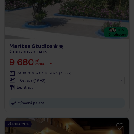
4.2
/5
119
hodnocení
Maritsa Studios
ŘECKO
KOS
KEFALOS
9 680
KČ
OSOBA
29.09.2026 - 07.10.2026
(7 nocí)
Ostrava (19:40)
Bez stravy
výhodná poloha
ZÁLOHA 25 %