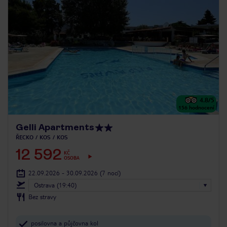
4.8
/5
156
hodnocení
Gelli Apartments
ŘECKO
KOS
KOS
12 592
KČ
OSOBA
22.09.2026 - 30.09.2026
(7 nocí)
Ostrava (19:40)
Bez stravy
posilovna a půjčovna kol