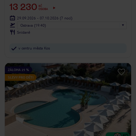
13 230
KČ
OSOBA
29.09.2026 - 07.10.2026
(7 nocí)
Ostrava (19:40)
Snídaně
v centru města Kos
ZÁLOHA 25 %
SLEVY PRO DĚTI
4
/5