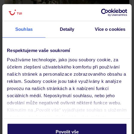
4.3
/5
156
hodnocení
Souhlas
Detaily
Více o cookies
Stenna Apartments
ŘECKO
KOS
KEFALOS
10 794
Respektujeme vaše soukromí
KČ
OSOBA
Používáme technologie, jako jsou soubory cookie, za
29.09.2026 - 07.10.2026
(7 nocí)
účelem zlepšení uživatelského komfortu při používání
Ostrava (19:40)
našich stránek a personalizace zobrazovaného obsahu a
Bez stravy
reklam. Soubory cookie jsou také využívány k analýze
provozu na našich stránkách a k nabízení funkcí
útulný hotel v klidné lokalitě
sociálních médií. Neposkytnutí souhlasu, nebo jeho
odvolání může negativně ovlivnit některé funkce webu.
Kliknutím na „Povolit vše“ vyjadřujete souhlas s uložením
ZÁLOHA 25 %
všech souborů cookie. Svůj výběr však můžete
personalizovat v sekci „Personalizace“.
Povolit vše