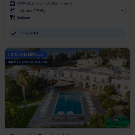
29.09.2026 - 07.10.2026
(7 nocí)
Ostrava (19:40)
Snídaně
útulný hotel
5 % ZÁLOHA LÉTO 2027
BALÍČEK VÝHOD ZDARMA
3.9
/5
300
hodnocení