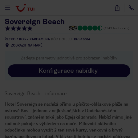
1
/
41
Sovereign Beach
(1943 hodnocení)
ŘECKO
KOS
KARDAMENA
KÓD HOTELU
KGS15004
ZOBRAZIT NA MAPĚ
Zadejte parametry jednotlivě pro zobrazení nabídky
Konfigurace nabídky
Sovereign Beach
-
informace
Hotel Sovereign se nachází přímo u písčito-oblázkové pláže na
ostrově Kos - jednom z nejkrásnějších v Dodekanéském
souostroví, známém také jako Egejská zahrada. Nabízí mimo jiné
rodinné pokoje s výhledem na moře. Milovníci aktivního
odpočinku mohou využít 2 tenisové kurty, venkovní a krytý
bazén, posilovnu a fotbal. V blízkosti hotelu se nachází půjčovna