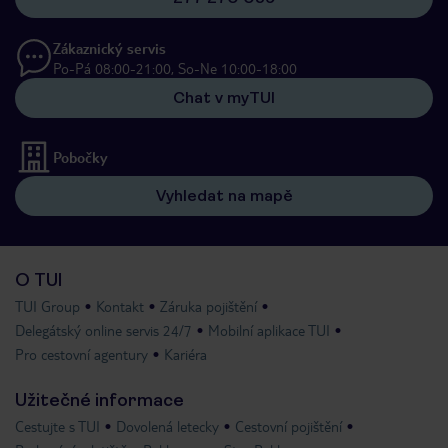
Zákaznický servis
Po-Pá 08:00-21:00, So-Ne 10:00-18:00
Chat v myTUI
Pobočky
Vyhledat na mapě
O TUI
TUI Group
Kontakt
Záruka pojištění
Delegátský online servis 24/7
Mobilní aplikace TUI
Pro cestovní agentury
Kariéra
Užitečné informace
Cestujte s TUI
Dovolená letecky
Cestovní pojištění