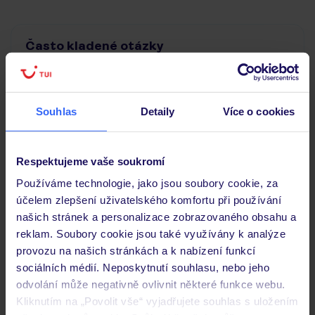
Často kladené otázky
Jaké doklady jsou potřebné při cestování?
Budeme ubytováni ihned po příjezdu do hotelu?
Kam jít po přistání a vyzvednutí zavazadel?
Souhlas
Detaily
Více o cookies
Zobrazit další
Respektujeme vaše soukromí
Používáme technologie, jako jsou soubory cookie, za
Objevte další hotely v okolí
účelem zlepšení uživatelského komfortu při používání
našich stránek a personalizace zobrazovaného obsahu a
reklam. Soubory cookie jsou také využívány k analýze
provozu na našich stránkách a k nabízení funkcí
sociálních médií. Neposkytnutí souhlasu, nebo jeho
odvolání může negativně ovlivnit některé funkce webu.
Kliknutím na „Povolit vše“ vyjadřujete souhlas s uložením