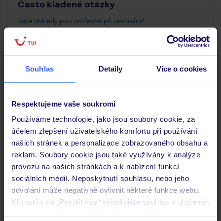
Často kladené otázky
Jaké doklady jsou potřebné při cestování?
Budeme ubytováni ihned po příjezdu do hotelu?
Kam jít po přistání a vyzvednutí zavazadel?
Zobrazit další
Souhlas
Detaily
Více o cookies
Respektujeme vaše soukromí
Objevte další hotely v okolí
Používáme technologie, jako jsou soubory cookie, za
účelem zlepšení uživatelského komfortu při používání
ZÁLOHA 25 %
našich stránek a personalizace zobrazovaného obsahu a
SLEVY PRO DĚTI
reklam. Soubory cookie jsou také využívány k analýze
provozu na našich stránkách a k nabízení funkcí
sociálních médií. Neposkytnutí souhlasu, nebo jeho
odvolání může negativně ovlivnit některé funkce webu.
Kliknutím na „Povolit vše“ vyjadřujete souhlas s uložením
Amus Hotel & Spa
všech souborů cookie. Svůj výběr však můžete