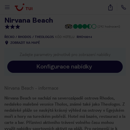
1
/
30
Nirvana Beach
(292 hodnocení)
ŘECKO
RHODOS
THEOLOGOS
KÓD HOTELU
RHO10014
ZOBRAZIT NA MAPĚ
Zadejte parametry jednotlivě pro zobrazení nabídky
Konfigurace nabídky
Nirvana Beach
-
informace
Nirvana Beach se nachází na severozápadě ostrova Rhodos,
nedaleko malebné vesnice Tholos, známé také jako Theologos. Z
nedaleké pláže se naskýtá krásný výhled na ostrovy v Egejském
moři a hory na tureckém pobřeží. Hotel má bazén, restauraci a la
carte a bar. Příznivci aktivního trávení volného času mohou
využít nabídky sportovních aktivit na pláži. Pro nejmenší je k