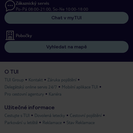
Zákaznický servis
Po-Pá 08:00-21:00, So-Ne 10:00-18:00
Chat v myTUI
Pobočky
Vyhledat na mapě
O TUI
TUI Group
Kontakt
Záruka pojištění
Delegátský online servis 24/7
Mobilní aplikace TUI
Pro cestovní agentury
Kariéra
Užitečné informace
Cestujte s TUI
Dovolená letecky
Cestovní pojištění
Parkování u letiště
Reklamace
Stav Reklamace