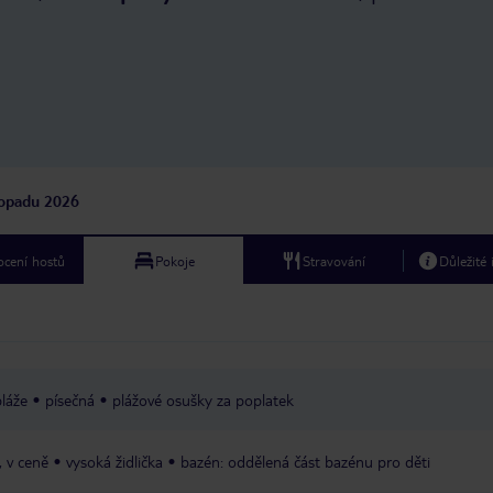
topadu 2026
cení hostů
Pokoje
Stravování
Důležité
pláže
písečná
plážové osušky za poplatek
, v ceně
vysoká židlička
bazén: oddělená část bazénu pro děti