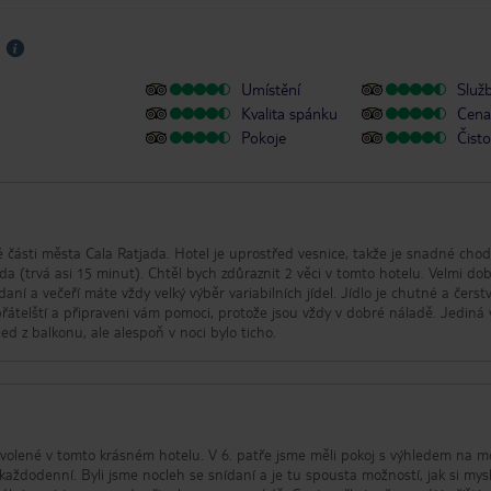
Umístění
Služ
Kvalita spánku
Cena 
Pokoje
Čisto
né části města Cala Ratjada. Hotel je uprostřed vesnice, takže je snadné chod
da (trvá asi 15 minut). Chtěl bych zdůraznit 2 věci v tomto hotelu. Velmi dob
ní a večeří máte vždy velký výběr variabilních jídel. Jídlo je chutné a čerstv
řátelští a připraveni vám pomoci, protože jsou vždy v dobré náladě. Jediná 
ed z balkonu, ale alespoň v noci bylo ticho.
dovolené v tomto krásném hotelu. V 6. patře jsme měli pokoj s výhledem na m
 každodenní. Byli jsme nocleh se snídaní a je tu spousta možností, jak si mysl