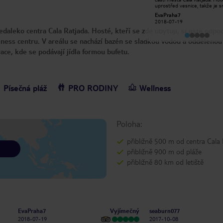
fridge which was very welcome. It
uprostřed vesnice, takže je 
was clean and quiet with a nice
chodit po všech 3 plážích kol
deerstop
EvaPraha7
balcony. Bed was fairly comfortable
Ratjada (trvá asi 15 minut). C
2023-10-13
2018-07-19
though not the best. Daily maid
bych zdůraznit 2 věci v tomto
daleko centra Cala Ratjada. Hosté, kteří se zde ubytují, si jistě odpo
service was very good. Buffet
hotelu. Velmi dobré jídlo a př
breakfast and dinner were excellent
personál. Během snídaní a ve
ess centru. V areálu se nachází bazén se sladkou vodou a oddělenou 
with gourmet options. Parking
máte vždy velký výběr variabi
wasn't too bad, round the block.
jídel. Jídlo je chutné a čerstvé
race, kde se podávají jídla formou bufetu.
Only slight disappointment were the
Všichni zaměstnanci jsou velm
patchy internet and lack of UK TV
přátelští a připraveni vám po
channels.
protože jsou vždy v dobré ná
Jediná věc, kterou se nám nelí
bylo pohled z balkonu, ale al
noci bylo ticho.
Písečná pláž
PRO RODINY
Wellness
Poloha:
přibližně 500 m od centra Cala
přibližně 900 m od pláže
přibližně 80 km od letiště
Vyjímečný
EvaPraha7
seaburn077
2018-07-19
2017-10-08