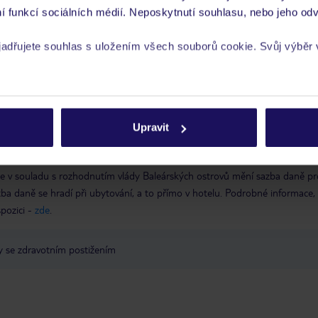
í funkcí sociálních médií. Neposkytnutí souhlasu, nebo jeho odv
ta
yjadřujete souhlas s uložením všech souborů cookie. Svůj výběr
 je péče poskytována pouze prostřednictvím TUI Service Center 24/7:
 v aplikaci TUI na myTUI. Podrobné informace o péči zástupce v jednotlivý
vých požadavcích naleznete na www.tui.cz v záložce
Delegátský online ser
rech cookie naleznete v
zásadách používání souborů cookie
 a informace MZV týkající se země, do které cestujete.
.
Upravit
 se v souladu s rozhodnutím vlády Baleárských ostrovů mění sazba daně pr
atba daně se hradí při ubytování, a to přímo v hotelu. Podrobné informace
spozici -
zde
.
y se zdravotním postižením