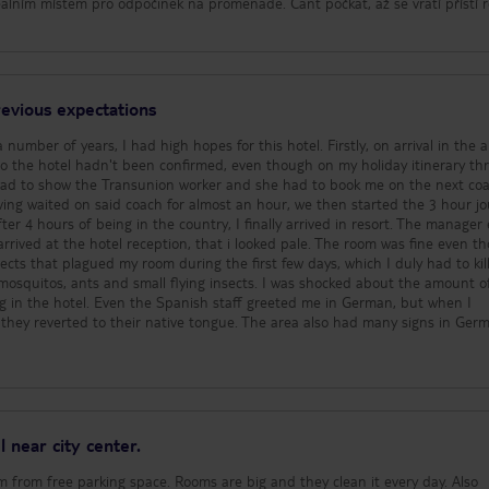
deálním místem pro odpočinek na promenádě. Cant počkat, až se vrátí příští 
revious expectations
rs, I had high hopes for this hotel. Firstly, on arrival in the airport I
to the hotel hadn't been confirmed, even though on my holiday itinerary t
I had to show the Transunion worker and she had to book me on the next co
fter 4 hours of being in the country, I finally arrived in resort. The manager
rived at the hotel reception, that i looked pale. The room was fine even t
cts that plagued my room during the first few days, which I duly had to kil
 and small flying insects. I was shocked about the amount of
 in the hotel. Even the Spanish staff greeted me in German, but when I
they reverted to their native tongue. The area also had many signs in Ger
the pool when occupying sunbeds. The first came when I was accused by a 
 sunbeds next to her and her husband, in order for me to occupy one of t
ed to say into English or me, I asserted myself in telling her that had not
he second incident occurred the day after, when I was occupying a bed an
oken bed next to my bed and then the man had the nerve to greet me when
 been up in my room having lunch. I looked at him dumbfounded. Clearly th
 near city center.
before. I will review this hotel again when I have completed my stay, but so
el and my opinion of it.
. Rooms are big and they clean it every day. Also