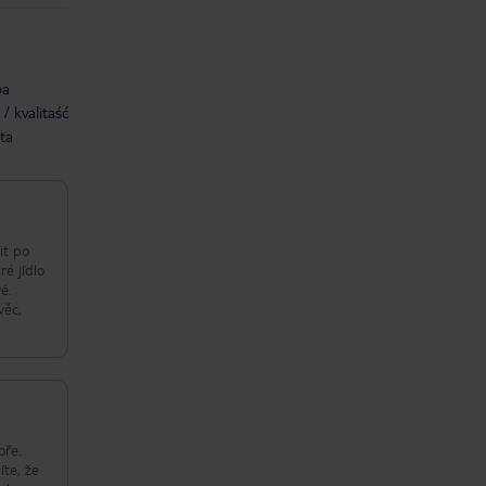
ba
/ kvalitaść
ta
it po
ré jídlo
é.
věc,
oře.
íte, že