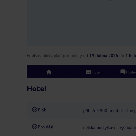
Popis nabídky platí pro odlety
od
19 dubna 2026
do
1 lis
Hotel
Hodno
top
Hotel
Pláž
přibližně 900 m od písečné 
Pro děti
dětská postýlka: na vyžádání