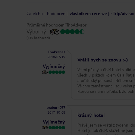
Capricho
-
hodnocení
|
vlastníkem recenze je TripAdvisor
Průměrné hodnocení TripAdvisor:
Výborný
(150 hodnocení)
EvaPraha7
2018-07-19
Vrátil bych se znovu :-)
Vyjímečný
Velmi pěkný a čistý hotel v klid
všech 3 plážích kolem Cala Ratja
a přátelský personál. Během snída
Všichni zaměstnanci jsou velmi p
kterou se nám nelíbila, bylo pohl
seaburn077
2017-10-08
krásný hotel
Vyjímečný
Právě jsem se vrátil z týdenní 
Hotel je tak čistý, služebné jsou