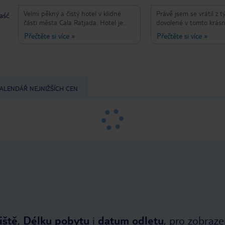
Velmi pěkný a čistý hotel v klidné
Právě jsem se vrátil z 
taść
části města Cala Ratjada. Hotel je
dovolené v tomto krás
uprostřed vesnice, takže je snadné
6. patře jsme měli pok
Přečtěte si více
»
Přečtěte si více
»
chodit po všech 3 plážích kolem Cala
na moře. Hotel je tak č
Ratjada (trvá asi 15 minut). Chtěl
jsou každodenní. Byli 
bych zdůraznit 2 věci v tomto hotelu.
snídaní a je tu spousta
Velmi dobré jídlo a přátelský
si myslíte, že potřebuje
personál. Během snídaní a večeří
Hotel je ideálním míst
máte vždy velký výběr variabilních
odpočinek na promená
ALENDÁŘ NEJNIŽŠÍCH CEN
jídel. Jídlo je chutné a čerstvé.
počkat, až se vrátí příš
Všichni zaměstnanci jsou velmi
dní.
přátelští a připraveni vám pomoci,
protože jsou vždy v dobré náladě.
Jediná věc, kterou se nám nelíbila,
bylo pohled z balkonu, ale alespoň v
noci bylo ticho.
iště
,
Délku pobytu
i
datum odletu
, pro zobraze