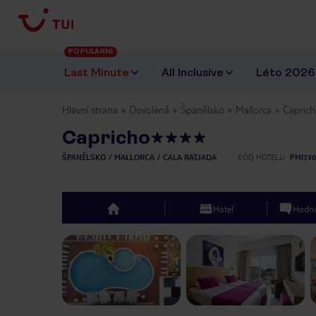
POPULÁRNÍ
Last Minute
All Inclusive
Léto 2026
Hlavní strana
Dovolená
Španělsko
Mallorca
Capric
Capricho
ŠPANĚLSKO
MALLORCA
CALA RATJADA
KÓD HOTELU
PMI730
Hotel
Hodno
top
Previous slide