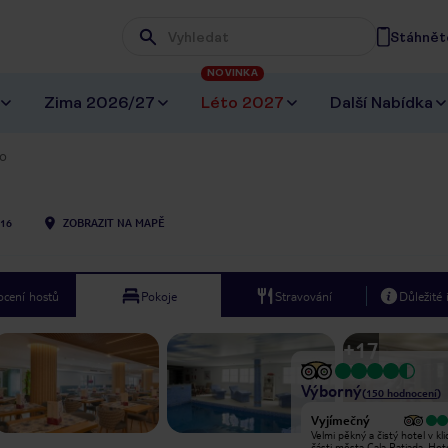
Stáhněte
Wpisz frazę, której szukasz
NOVINKA
Zima 2026/27
Léto 2027
Další Nabídka
ho
16
ZOBRAZIT NA MAPĚ
cení hostů
Pokoje
Stravování
Důležité
+
17
Výborný
(
150
hodnocení
)
Vyjímečný
Vyjímečný
We stayed in a premium room for 3
Velmi pěkný a čistý hotel v kl
nights. It was good value and had a
části města Cala Ratjada. Hote