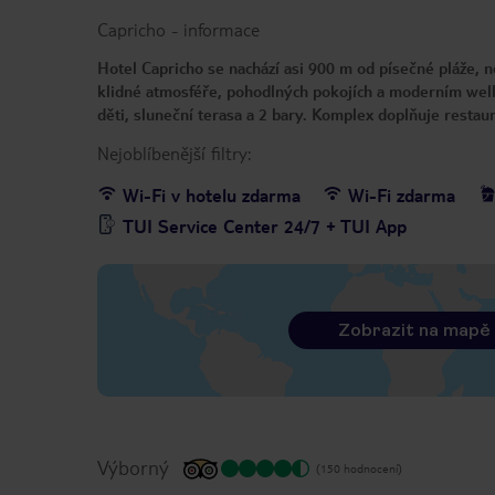
Capricho
-
informace
Hotel Capricho se nachází asi 900 m od písečné pláže, ne
klidné atmosféře, pohodlných pokojích a moderním welln
děti, sluneční terasa a 2 bary. Komplex doplňuje restau
Nejoblíbenější filtry:
Wi-Fi v hotelu zdarma
Wi-Fi zdarma
TUI Service Center 24/7 + TUI App
Zobrazit na mapě
Výborný
(150 hodnocení)