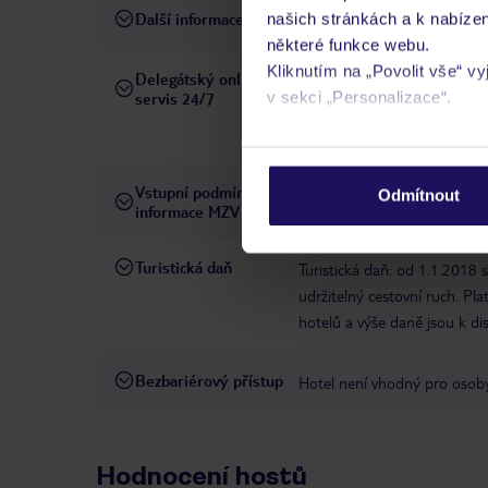
Další informace
našich stránkách a k nabízen
hotel nepřijímá domácí zvířa
některé funkce webu.
Kliknutím na „Povolit vše“ v
Delegátský online
Ve Vámi rezervovaném hotelu
v sekci „Personalizace“.
servis 24/7
telefonicky, SMS a přes chat
pobytových místech a jazyko
Podrobné informace o soubo
osobních údajů.
Vstupní podmínky a
Přečtěte si vstupní podmínky
Odmítnout
informace MZV
Turistická daň
Turistická daň: od 1.1.2018
udržitelný cestovní ruch. Pl
hotelů a výše daně jsou k di
Bezbariérový přístup
Hotel není vhodný pro osob
Hodnocení hostů