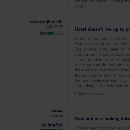
potřebujete snídani. Hotel je i
10 dní.
christopherjF3035KH
2026-07-09
Hotel doesn't live up to p
Having frequented Majorca for a number of yea
found that my shuttle transfer 
love holidays, it had been, so 
and printed me out a ticket. Having waited on said coach for almost an hour, we then started the 3 hour journey
across the island to resort. So a
commented on the fact when I ar
there were an assortment of inse
though I was on the 3rd floor - mosquitos, ants
German people who were staying
acknowledged them in Spanish, 
There was also 2 incidents by 
Přečtěte si více
»
woman of removing towels off 2
Having translated what she want
the belongings from the bed. T
344tadej
belongings were moved to a br
2024-08-06
came back to my bed after I had
New and nice looking hotel
why I had been accused the day 
Vyjímečný
this reflects my time at this hot
Hotel is near city center and 50m from free parking space