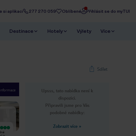
 si aplikaci
277 270 059
Oblíbené
Přihlásit se do myTUI
Destinace
Hotely
Výlety
Více
Sdílet
 informace
Upsss, tato nabídka není k
1
/
23
dispozici.
Next slide
Připravili jsme pro Vás
podobné nabídky:
Zobrazit více
»
Vyjímečný
Having frequented Majorca for a
idné
Právě jsem se vrátil z týdenní
number of years, I had high hopes
l je
dovolené v tomto krásném hotelu. V