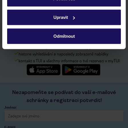
Podrobné informace o souborech cookie naleznete v
zásadách používání souborů cookie
a
zásadách
Upravit
ochrany osobních údajů.
Stáhněte si bezplatnou aplikaci TUI
Odmítnout
rychlé vyhledávání a prohlížení nabídek
seznam oblíbených nabídek a možnost jejich sdílení
historie vyhledávání a naposledy zobrazené nabídky
kontakt s TUI a všechny informace o tvé rezervaci v myTUI
Nezapomeňte se podívat do vaší e-mailové
schránky a registraci potvrdit!
Jméno:
E-MAIL