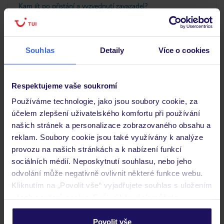
Kam jít po přistání a vyzvednutí zavazadel?
Zobrazit další
Souhlas
Detaily
Více o cookies
Objevte další hotely v okolí
Respektujeme vaše soukromí
Používáme technologie, jako jsou soubory cookie, za
účelem zlepšení uživatelského komfortu při používání
našich stránek a personalizace zobrazovaného obsahu a
reklam. Soubory cookie jsou také využívány k analýze
provozu na našich stránkách a k nabízení funkcí
sociálních médií. Neposkytnutí souhlasu, nebo jeho
odvolání může negativně ovlivnit některé funkce webu.
Sunshine Garden Resort
Kliknutím na „Povolit vše“ vyjadřujete souhlas s uložením
THAJSKO
BANGKOK
PATTAYA
všech souborů cookie. Svůj výběr však můžete
personalizovat v sekci „Personalizace“.
25 114 Kč/os.
Povolit vše