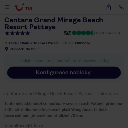
1
/
91
Centara Grand Mirage Beach
Resort Pattaya
(7888 hodnocení)
THAJSKO
BANGKOK
PATTAYA
KÓD HOTELU
BKK30024
ZOBRAZIT NA MAPĚ
Zadejte parametry jednotlivě pro zobrazení nabídky
Konfigurace nabídky
Centara Grand Mirage Beach Resort Pattaya
-
informace
Tento městský hotel se nachází v severní části Pattayi, přímo na
230 metrů dlouhé bílé písečné pláži Wong Amat. Letiště
Suvarnabhumi je vzdáleno přibližně 70 km.
Nejoblíbenější filtry: