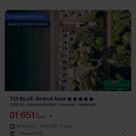
5 % ZÁLOHA LÉTO 2027
BALÍČEK VÝHOD ZDARMA
4.7
/5
2027
hodnocení
TUI BLUE Grand Azur
TURECKO
EGEJSKÁ RIVIÉRA
DALAMAN
MARMARIS
31 651
KČ
OSOBA
04.06.2027 - 12.06.2027
(7 nocí)
Praha (18:10)