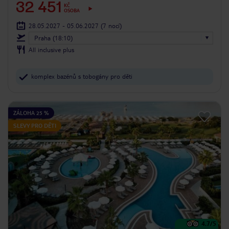
32 451
KČ
OSOBA
28.05.2027 - 05.06.2027
(7 nocí)
Praha (18:10)
All inclusive plus
komplex bazénů s tobogány pro děti
ZÁLOHA 25 %
SLEVY PRO DĚTI
4.7
/5