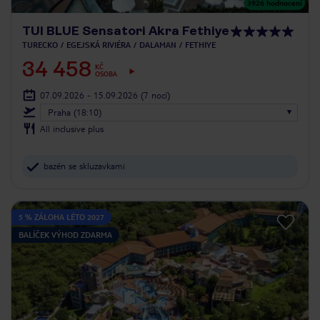
3926
hodnocení
TUI BLUE Sensatori Akra Fethiye
TURECKO
EGEJSKÁ RIVIÉRA
DALAMAN
FETHIYE
34 458
KČ
OSOBA
07.09.2026 - 15.09.2026
(7 nocí)
Praha (18:10)
All inclusive plus
bazén se skluzavkami
5 % ZÁLOHA LÉTO 2027
BALÍČEK VÝHOD ZDARMA