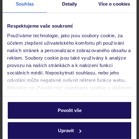
Souhlas
Detaily
Více o cookies
ZÁLOHA 25 %
SLEVY PRO DĚTI
Respektujeme vaše soukromí
Používáme technologie, jako jsou soubory cookie, za
účelem zlepšení uživatelského komfortu při používání
našich stránek a personalizace zobrazovaného obsahu a
reklam. Soubory cookie jsou také využívány k analýze
provozu na našich stránkách a k nabízení funkcí
sociálních médií. Neposkytnutí souhlasu, nebo jeho
4.7
/5
8772
hodnocení
odvolání může negativně ovlivnit některé funkce webu.
Kliknutím na „Povolit vše“ vyjadřujete souhlas s uložením
Hilton Dalaman Sarigerme Resort & Golf
všech souborů cookie. Svůj výběr však můžete
personalizovat v sekci „Personalizace“.
TURECKO
EGEJSKÁ RIVIÉRA
DALAMAN
SARIGERME
39 550
Povolit vše
KČ
OSOBA
Podrobné informace o souborech cookie naleznete v
14.09.2026 - 22.09.2026
(7 nocí)
zásadách používání souborů cookie
a
zásadách
Upravit
Praha (18:10)
ochrany osobních údajů.
All Inclusive