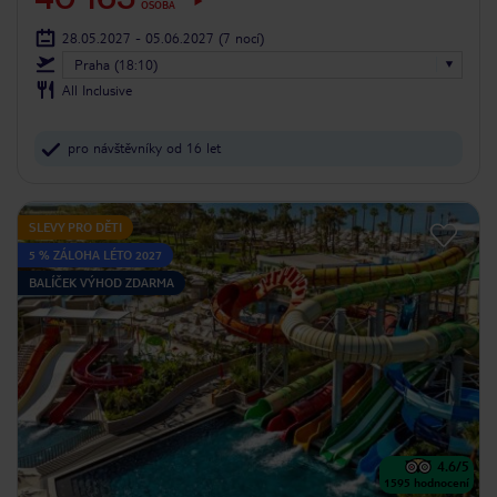
OSOBA
28.05.2027 - 05.06.2027
(7 nocí)
Praha (18:10)
All Inclusive
pro návštěvníky od 16 let
SLEVY PRO DĚTI
5 % ZÁLOHA LÉTO 2027
BALÍČEK VÝHOD ZDARMA
4.6
/5
1595
hodnocení