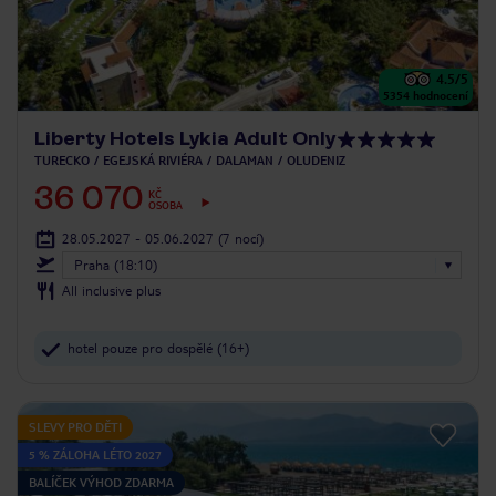
4.5
/5
5354
hodnocení
Liberty Hotels Lykia Adult Only
TURECKO
EGEJSKÁ RIVIÉRA
DALAMAN
OLUDENIZ
36 070
KČ
OSOBA
28.05.2027 - 05.06.2027
(7 nocí)
Praha (18:10)
All inclusive plus
hotel pouze pro dospělé (16+)
SLEVY PRO DĚTI
5 % ZÁLOHA LÉTO 2027
BALÍČEK VÝHOD ZDARMA