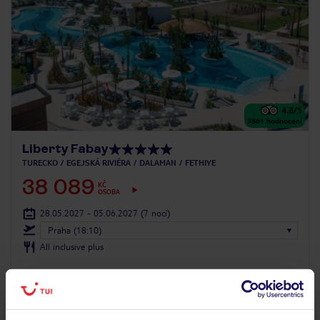
4.8
/5
3861
hodnocení
Liberty Fabay
TURECKO
EGEJSKÁ RIVIÉRA
DALAMAN
FETHIYE
38 089
KČ
OSOBA
28.05.2027 - 05.06.2027
(7 nocí)
Praha (18:10)
All inclusive plus
vhodný pro rodiny s dětmi