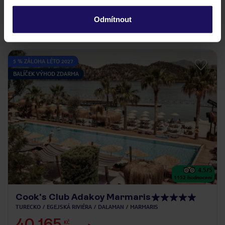
Odmítnout
přímo u široké pláže v Sarigerme
5 % ZÁLOHA LÉTO 2027
BALÍČEK VÝHOD ZDARMA
4.5
/5
1152
hodnocení
Cook's Club Adakoy Marmaris
TURECKO
EGEJSKÁ RIVIÉRA
DALAMAN
MARMARIS
40 165
KČ