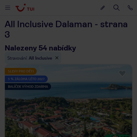
All Inclusive Dalaman - strana
3
Nalezeny 54 nabídky
Stravování
:
All Inclusive
SLEVY PRO DĚTI
5 % ZÁLOHA LÉTO 2027
BALÍČEK VÝHOD ZDARMA