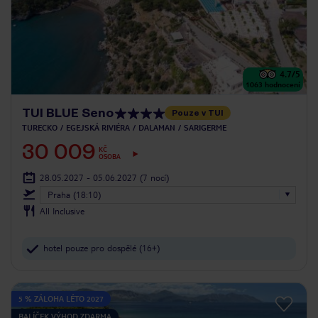
4.7
/5
1063
hodnocení
TUI BLUE Seno
Pouze v TUI
TURECKO
EGEJSKÁ RIVIÉRA
DALAMAN
SARIGERME
30 009
KČ
OSOBA
28.05.2027 - 05.06.2027
(7 nocí)
Praha (18:10)
All Inclusive
hotel pouze pro dospělé (16+)
5 % ZÁLOHA LÉTO 2027
BALÍČEK VÝHOD ZDARMA