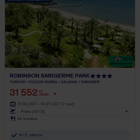
4.7
/5
699
hodnocení
ROBINSON SARIGERME PARK
TURECKO
EGEJSKÁ RIVIÉRA
DALAMAN
SARIGERME
31 552
KČ
OSOBA
25.06.2027 - 03.07.2027
(7 nocí)
Praha (18:10)
All Inclusive
Wi-Fi zdarma