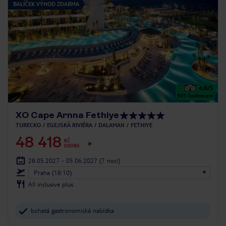
BALÍČEK VÝHOD ZDARMA
4.8
/5
921
hodnocení
XO Cape Arnna Fethiye
TURECKO
EGEJSKÁ RIVIÉRA
DALAMAN
FETHIYE
48 418
KČ
OSOBA
28.05.2027 - 05.06.2027
(7 nocí)
Praha (18:10)
All inclusive plus
bohatá gastronomická nabídka