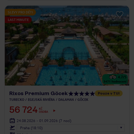
SLEVY PRO DĚTI
LAST MINUTE
4.7
/5
3471
hodnocení
Rixos Premium Göcek
Pouze v TUI
TURECKO
EGEJSKÁ RIVIÉRA
DALAMAN
GÖCEK
56 724
KČ
OSOBA
24.08.2026 - 01.09.2026
(7 nocí)
Praha (18:10)