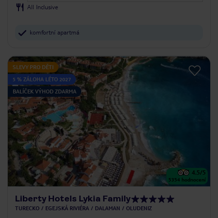
All Inclusive
komfortní apartmá
SLEVY PRO DĚTI
5 % ZÁLOHA LÉTO 2027
BALÍČEK VÝHOD ZDARMA
4.5
/5
5354
hodnocení
Liberty Hotels Lykia Family
TURECKO
EGEJSKÁ RIVIÉRA
DALAMAN
OLUDENIZ