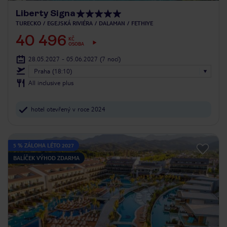
Liberty Signa
TURECKO
EGEJSKÁ RIVIÉRA
DALAMAN
FETHIYE
40 496
KČ
OSOBA
28.05.2027 - 05.06.2027
(7 nocí)
Praha (18:10)
All inclusive plus
hotel otevřený v roce 2024
5 % ZÁLOHA LÉTO 2027
BALÍČEK VÝHOD ZDARMA