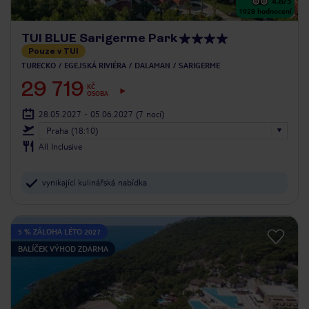
4.8
/5
1928
hodnocení
TUI BLUE Sarigerme Park
Pouze v TUI
TURECKO
EGEJSKÁ RIVIÉRA
DALAMAN
SARIGERME
29 719
KČ
OSOBA
28.05.2027 - 05.06.2027
(7 nocí)
Praha (18:10)
All Inclusive
vynikající kulinářská nabídka
5 % ZÁLOHA LÉTO 2027
BALÍČEK VÝHOD ZDARMA