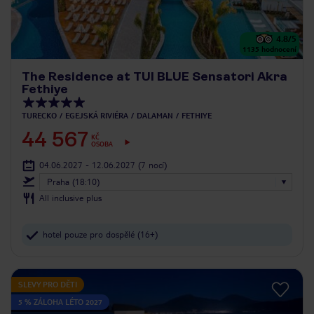
4.8
/5
1135
hodnocení
The Residence at TUI BLUE Sensatori Akra
Fethiye
TURECKO
EGEJSKÁ RIVIÉRA
DALAMAN
FETHIYE
44 567
KČ
OSOBA
04.06.2027 - 12.06.2027
(7 nocí)
Praha (18:10)
All inclusive plus
hotel pouze pro dospělé (16+)
SLEVY PRO DĚTI
5 % ZÁLOHA LÉTO 2027