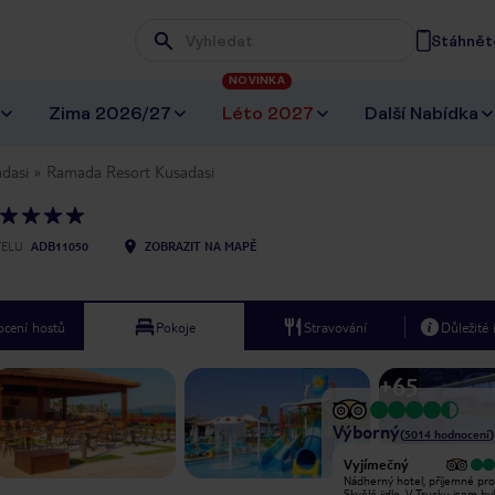
Stáhněte
Wpisz frazę, której szukasz
NOVINKA
Zima 2026/27
Léto 2027
Další Nabídka
dasi
Ramada Resort Kusadasi
TELU
ADB11050
ZOBRAZIT NA MAPĚ
cení hostů
Pokoje
Stravování
Důležité
+
65
Výborný
(
5014
hodnocení
)
Vyjímečný
Jídlo hrozné Hotel velmi čistý
Nádherný hotel, příjemné pro
nevypadá jako fotografie na
Skvělé jidlo. V Trucku jsem byl