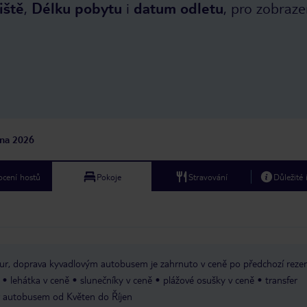
iště
,
Délku pobytu
i
datum odletu
, pro zobraze
jna 2026
cení hostů
Pokoje
Stravování
Důležité
tur, doprava kyvadlovým autobusem je zahrnuto v ceně po předchozí rezer
lehátka v ceně
slunečníky v ceně
plážové osušky v ceně
transfer
r autobusem od Květen do Říjen