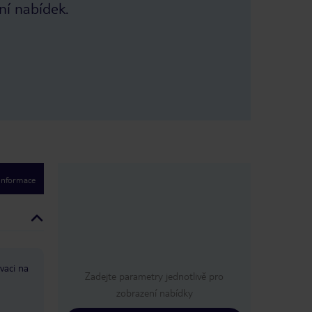
ní nabídek.
animační tým, který se stará o
každého, kdo se chce do aktivit
zapojovat každý den, a o večery, které
jsou ve své práci velmi profesionální.
Večer ukazuje většinu nocí uvnitř
nebo venku v závislosti na počasí,
které je většinou venku v sezóně. Pro
každého, kdo chce příjemnou
odpočinkovou nebo rušnou
dovolenou, je tento hotel k návštěvě.
Běžte jako hodinky velmi efektivně,
nebudete zklamaní. Určitě se vrátí do
tohoto letoviska.
 informace
vaci na
Zadejte parametry jednotlivě pro
zobrazení nabídky