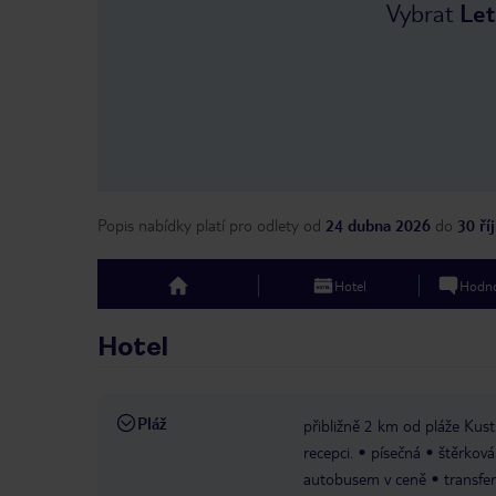
Vybrat
Let
Popis nabídky platí pro odlety
od
24 dubna 2026
do
30 ří
Hotel
Hodno
top
Hotel
Pláž
přibližně 2 km od pláže Kus
recepci.
písečná
štěrková
autobusem v ceně
transfe