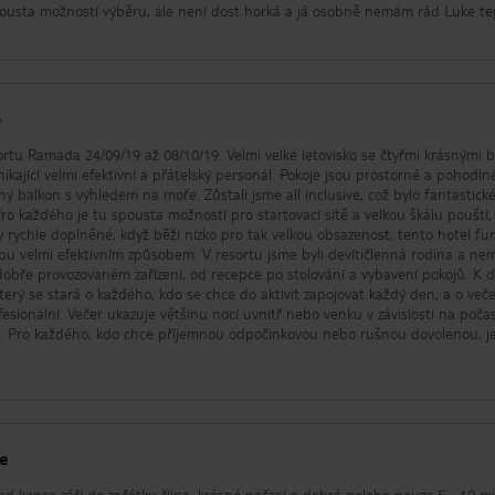
e spousta možností výběru, ale není dost horká a já osobně nemám rád Luke te
o
ortu Ramada 24/09/19 až 08/10/19. Velmi velké letovisko se čtyřmi krásnými 
nikající velmi efektivní a přátelský personál. Pokoje jsou prostorné a pohodln
ný balkon s výhledem na moře. Zůstali jsme all inclusive, což bylo fantastick
ro každého je tu spousta možností pro startovací sítě a velkou škálu pouští,
 rychle doplněné, když běží nízko pro tak velkou obsazenost, tento hotel fu
ybu velmi efektivním způsobem. V resortu jsme byli devítičlenná rodina a ne
dobře provozovaném zařízení, od recepce po stolování a vybavení pokojů. K d
který se stará o každého, kdo se chce do aktivit zapojovat každý den, a o veče
fesionální. Večer ukazuje většinu nocí uvnitř nebo venku v závislosti na počas
ně. Pro každého, kdo chce příjemnou odpočinkovou nebo rušnou dovolenou, j
inky velmi efektivně, nebudete zklamaní. Určitě se vrátí do tohoto letoviska.
ze
od konce září do začátku října, krásné počasí a dobrá poloha pouze 5 - 10 m