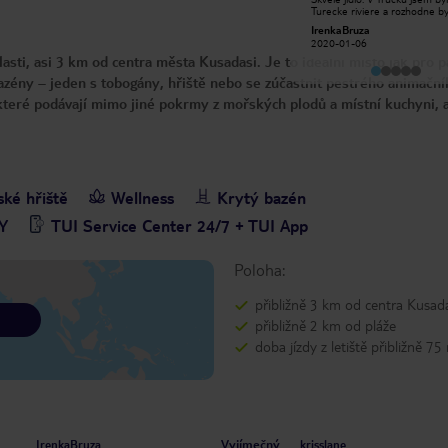
webových stránkách při všech
Turecke riviere a rozhodne b
velkých jazykových bariérách
uprednostnila co se tyce slu
Angie D
IrenkaBruza
Objednali jsme si nejvyšší pokoj a je
Egejskou. Moře nekdy spinavej
2019-10-06
to jen manželská postel, nikoliv 2
2020-01-06
zalezi hodne na pocasi a priliv
manželská lůžka, jak je uvedeno v
sti, asi 3 km od centra města Kusadasi. Je to ideální místo jak pro p
cestovních kancelářích, a požádali
jsme o vložení další postele do
azény – jeden s tobogány, hřiště nebo se zúčastnit pestrého animační
našeho pokoje. . . . . otevřeli
které podávají mimo jiné pokrmy z mořských plodů a místní kuchyni, 
pohovku, která byla asi 4 palce
hluboká, když jsme si znovu
stěžovali, že jsme dostali na matraci
jednu matraci, bylo to veselé! ! ! ! Šli
jsme, když Thomas Cook situaci
velmi dobře rozpustil
ské hřiště
Wellness
Krytý bazén
Y
TUI Service Center 24/7 + TUI App
Poloha:
přibližně 3 km od centra Kusad
přibližně 2 km od pláže
doba jízdy z letiště přibližně 75
Vyjímečný
IrenkaBruza
krisslane