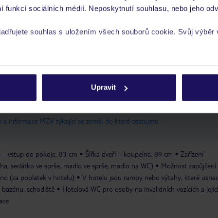
í funkcí sociálních médií. Neposkytnutí souhlasu, nebo jeho odv
yjadřujete souhlas s uložením všech souborů cookie. Svůj výběr
rech cookie naleznete v
zásadách používání souborů cookie
 je péče poskytována pouze prostřednictvím TUI Service Center 24/7:
 v aplikaci TUI na myTUI. Podrobné informace o péči zástupce v jednotlivý
Upravit
vých požadavcích naleznete na www.tui.cz v záložce
Delegátský online ser
 a informace MZV týkající se země, do které cestujete.
.
í – vstup do pokoje: 83 cm
Šířka dveří – koupelna: 89 cm
Zařízení
cha, sedátko ve sprše, madlo ve sprše, madlo na WC)
Možnost zapůjčení
ano (za poplatek v hotelu)
V hotelu jsou rampy nebo výtahy, které usnad
 bazénu: schodiště
Hotelová WC pro osoby na invalidních vozících a jejic
ace