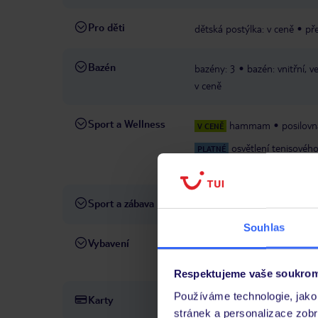
Pro děti
dětská postýlka: v ceně
př
Bazén
bazény: 3
bazén: vnitřní, v
v ceně
Sport a Wellness
hammam
posilovn
V CENĚ
osvětlení tenisovéh
PLATNÉ
procedury
Sport a zábava
mezinárodní animační prog
Souhlas
Vybavení
24hodinová recepce
lobby
ceně
minimarket
prádel
Respektujeme vaše soukrom
Používáme technologie, jako 
Karty
Visa, MasterCard
stránek a personalizace zob