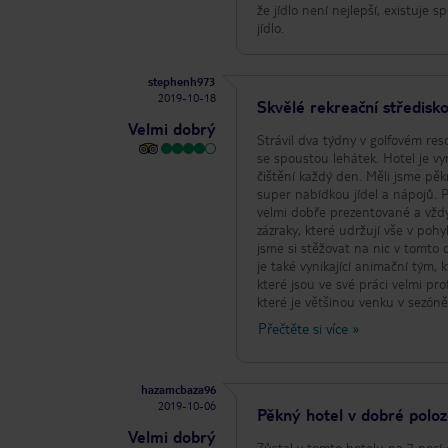
že jídlo není nejlepší, existuj
jídlo.
stephenh973
2019-10-18
Skvělé rekreační středisk
Velmi dobrý
Strávil dva týdny v golfovém res
se spoustou lehátek. Hotel je vy
čištění každý den. Měli jsme pěk
super nabídkou jídel a nápojů. P
velmi dobře prezentované a vždy
zázraky, které udržují vše v poh
jsme si stěžovat na nic v tomto 
je také vynikající animační tým, 
které jsou ve své práci velmi pro
které je většinou venku v sezó
hotel k návštěvě. Běžte jako hod
Přečtěte si více
»
hazamcbaza96
2019-10-06
Pěkný hotel v dobré polo
Velmi dobrý
Zůstal v tomto hotelu na 7 nocí 