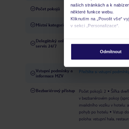
našich stránkách a k nabízen
Počet pokojů
443
některé funkce webu.
Kliknutím na „Povolit vše“ v
Místní kategorie
5 hvězdiček
v sekci „Personalizace“.
Podrobné informace o soubo
Delegátský online
Ve Vámi rezervovaném hotelu
servis 24/7
osobních údajů.
telefonicky, SMS a přes chat
Odmítnout
pobytových místech a jazyko
Vstupní podmínky a
Přečtěte si vstupní podmínky
informace MZV
Bezbariérový přístup
Počet pokojů: 2
Šířka dveř
v bezbariérovém pokoji (spr
invalidního vozíku v hotelu: 
pohyb po hotelu
Vstup do
poloha: vstupní hala, restaur