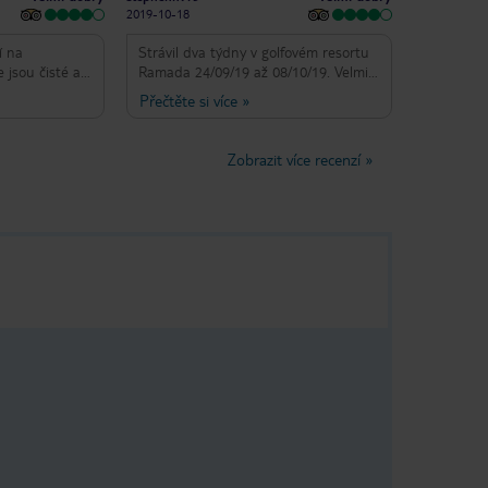
2019-10-18
í na
Strávil dva týdny v golfovém resortu
 jsou čisté a
Ramada 24/09/19 až 08/10/19. Velmi
opravdu dobrá
velké letovisko se čtyřmi krásnými
Přečtěte si více
»
avy je velmi
bazény se spoustou lehátek. Hotel je
 velmi milý
vynikající velmi efektivní a přátelský
tivní, na co si
personál. Pokoje jsou prostorné a
Zobrazit více recenzí
»
o není
pohodlné čištění každý den. Měli
sta možností
jsme pěkný balkon s výhledem na
orká a já
moře. Zůstali jsme all inclusive, což
 teplé jídlo.
bylo fantastické se super nabídkou
jídel a nápojů. Pro každého je tu
spousta možností pro startovací sítě
a velkou škálu pouští, vše velmi dobře
prezentované a vždy rychle
doplněné, když běží nízko pro tak
velkou obsazenost, tento hotel
funguje zázraky, které udržují vše v
pohybu velmi efektivním způsobem. V
resortu jsme byli devítičlenná rodina
a nemohli jsme si stěžovat na nic v
tomto dobře provozovaném zařízení,
od recepce po stolování a vybavení
pokojů. K dispozici je také vynikající