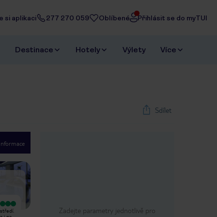
 si aplikaci
277 270 059
Oblíbené
Přihlásit se do myTUI
Destinace
Hotely
Výlety
Více
Sdílet
 informace
1
/
71
Next slide
Velmi dobrý
Velmi dobrý
Zadejte parametry jednotlivě pro
středí.
Krásný hotel se nachází na
Strávil dva týdny v golfovém resortu
a i na
výhodném místě. Pokoje jsou čisté a
Ramada 24/09/19 až 08/10/19.