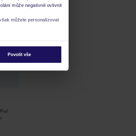
olání může negativně ovlivnit
 však můžete personalizovat
a
zásadách ochrany
ch
Povolit vše
vis 24/7
ňují
h