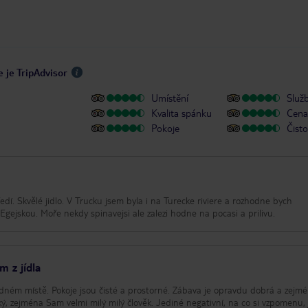
 je TripAdvisor
Umístění
Služ
Kvalita spánku
Cena 
Pokoje
Čisto
dí. Skvělé jidlo. V Trucku jsem byla i na Turecke riviere a rozhodne bych
Egejskou. Moře nekdy spinavejsi ale zalezi hodne na pocasi a prilivu.
m z jídla
dném místě. Pokoje jsou čisté a prostorné. Zábava je opravdu dobrá a zejm
ký, zejména Sam velmi milý milý člověk. Jediné negativní, na co si vzpomenu, 