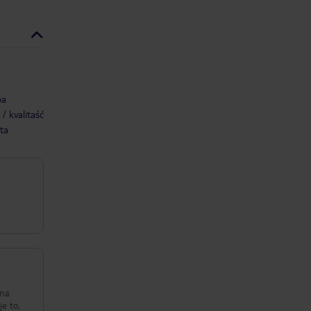
ba
/ kvalitaść
ta
éna
je to,