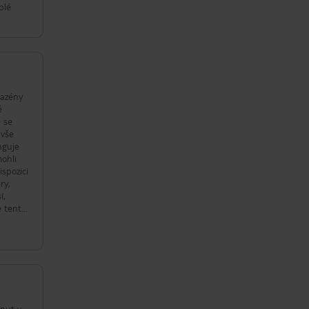
plé
bazény
é
é se
 vše
nguje
mohli
ispozici
ry,
í,
e tento
inut v