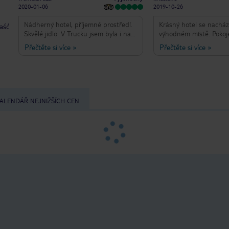
2020-01-06
2019-10-26
Nádherný hotel, příjemné prostředí.
Krásný hotel se nacház
taść
Skvělé jidlo. V Trucku jsem byla i na
výhodném místě. Pokoje
Turecke riviere a rozhodne bych
prostorné. Zábava je 
Přečtěte si více
»
Přečtěte si více
»
uprednostnila co se tyce služeb
a zejména personál záb
Egejskou. Moře nekdy spinavejsi ale
přátelský, zejména Sam
zalezi hodne na pocasi a prilivu.
milý člověk. Jediné nega
vzpomenu, je to, že jídl
nejlepší, existuje spou
výběru, ale není dost h
ALENDÁŘ NEJNIŽŠÍCH CEN
osobně nemám rád Luke