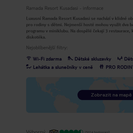
Ramada Resort Kusadasi
-
informace
Luxusní Ramada Resort Kusadasi se nachází v klidné obla
pro rodiny s dětmi. Nejmenší hosté mohou využít dva b
programu v miniklubu. Na dospělé čekají 3 restaurace, 
diskotéka.
Nejoblíbenější filtry:
Wi-Fi zdarma
Dětské skluzavky
Dět
Lehátka a slunečníky v ceně
PRO RODIN
Zobrazit na mapě
Výborný
(5014 hodnocení)