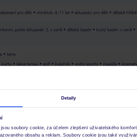
edstavení pro děti
miniklub: 4-11 let
skluzavky pro děti
dětské hřiště
enkovní, počet skluzavek: 5, v ceně
dětský bazén
krytý bazén: v ceně
a
tenis
o kurtu
lekce tenisu
golf
kulečník
vodní sporty
masáže
kosmeti
ram
tematické večery
představení
živá hudba
karaoke
diskotéka
Detaily
výtahy
zahrada
sluneční terasa
Wi-Fi: v celém hotelu, v
na
parkoviště
disko
obchody
prádelna
í
jsou soubory cookie, za účelem zlepšení uživatelského komfort
razovaného obsahu a reklam. Soubory cookie jsou také využívá