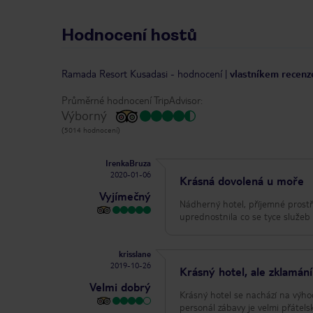
Hodnocení hostů
Ramada Resort Kusadasi
-
hodnocení
|
vlastníkem recenze
Průměrné hodnocení TripAdvisor:
Výborný
(5014 hodnocení)
IrenkaBruza
2020-01-06
Krásná dovolená u moře
Vyjímečný
Nádherný hotel, příjemné prostře
uprednostnila co se tyce služeb 
krisslane
2019-10-26
Krásný hotel, ale zklamání
Velmi dobrý
Krásný hotel se nachází na výho
personál zábavy je velmi přátels