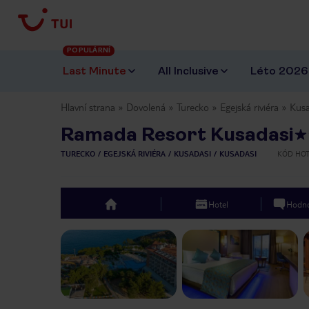
POPULÁRNÍ
Last Minute
All Inclusive
Léto 2026
Hlavní strana
Dovolená
Turecko
Egejská riviéra
Kusa
Ramada Resort Kusadasi
TURECKO
EGEJSKÁ RIVIÉRA
KUSADASI
KUSADASI
KÓD HO
Hotel
Hodno
top
Previous slide