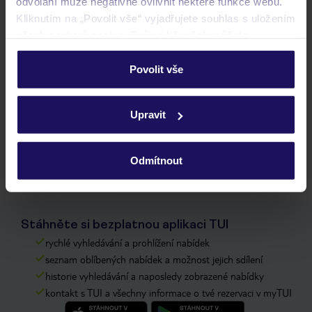
odvolání může negativně ovlivnit některé funkce webu.
Kliknutím na „Povolit vše“ vyjadřujete souhlas s uložením
všech souborů cookie. Svůj výběr však můžete
personalizovat v sekci „Personalizace“.
Golden Sun
Povolit vše
Podrobné informace o souborech cookie naleznete v
ŘECKO
SAMOS
KOKKARI
zásadách používání souborů cookie
a
zásadách
Upravit
ochrany osobních údajů.
17 690 Kč/os.
Odmítnout
Stáhněte si bezplatnou aplikaci TUI
rychlé vyhledávání a prohlížení nabídek
seznam oblíbených nabídek a možnost jejich sdílení
historie vyhledávání a naposledy zobrazené nabídky
kontakt s TUI a všechny informace o tvé rezervaci v myTUI