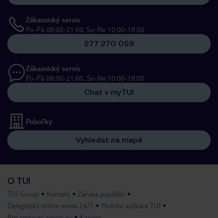
Zákaznický servis
Po-Pá 08:00-21:00, So-Ne 10:00-18:00
277 270 059
Zákaznický servis
Po-Pá 08:00-21:00, So-Ne 10:00-18:00
Chat v myTUI
Pobočky
Vyhledat na mapě
O TUI
TUI Group
Kontakt
Záruka pojištění
Delegátský online servis 24/7
Mobilní aplikace TUI
Pro cestovní agentury
Kariéra