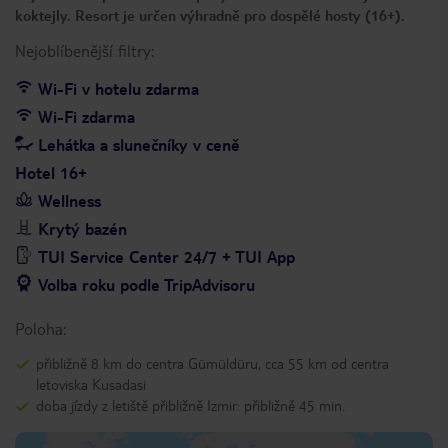
koktejly. Resort je určen výhradně pro dospělé hosty (16+).
Nejoblíbenější filtry:
Wi-Fi v hotelu zdarma
Wi-Fi zdarma
Lehátka a slunečníky v ceně
Hotel 16+
Wellness
Krytý bazén
TUI Service Center 24/7 + TUI App
Volba roku podle TripAdvisoru
Poloha:
přibližně 8 km do centra Gümüldüru, cca 55 km od centra
letoviska Kusadasi
doba jízdy z letiště přibližně Izmir: přibližně 45 min.