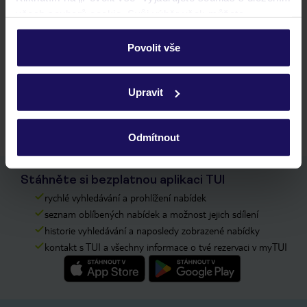
všech souborů cookie. Svůj výběr však můžete
personalizovat v sekci „Personalizace“.
Seher Sun Palace Resort
Povolit vše
TURECKO
TURECKÁ RIVIÉRA
SIDE-COLAKLI
Podrobné informace o souborech cookie naleznete v
zásadách používání souborů cookie
a
zásadách
Upravit
8 706 Kč/os.
ochrany osobních údajů.
Odmítnout
Stáhněte si bezplatnou aplikaci TUI
rychlé vyhledávání a prohlížení nabídek
seznam oblíbených nabídek a možnost jejich sdílení
historie vyhledávání a naposledy zobrazené nabídky
kontakt s TUI a všechny informace o tvé rezervaci v myTUI