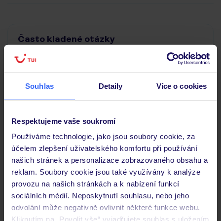
Často kladené otázky
Jaké doklady jsou potřebné při cestování?
Budeme ubytováni ihned po příjezdu do hotelu?
Kam jít po přistání a vyzvednutí zavazadel?
Souhlas
Detaily
Více o cookies
Zobrazit další
Respektujeme vaše soukromí
Používáme technologie, jako jsou soubory cookie, za
Objevte další hotely v okolí
účelem zlepšení uživatelského komfortu při používání
našich stránek a personalizace zobrazovaného obsahu a
reklam. Soubory cookie jsou také využívány k analýze
ZÁLOHA 5 % ZIMA 2026/27
provozu na našich stránkách a k nabízení funkcí
SLEVY PRO DĚTI
sociálních médií. Neposkytnutí souhlasu, nebo jeho
BESTSELLER
odvolání může negativně ovlivnit některé funkce webu.
Kliknutím na „Povolit vše“ vyjadřujete souhlas s uložením