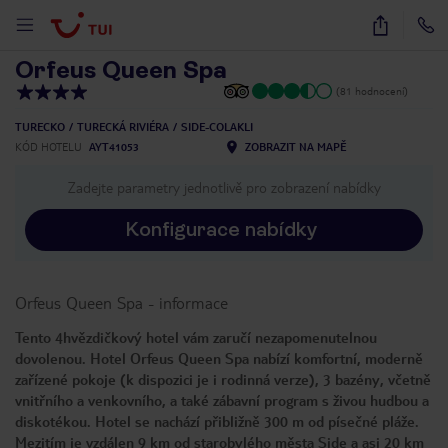
1
/
14
Orfeus Queen Spa
(81 hodnocení)
TURECKO
TURECKÁ RIVIÉRA
SIDE-COLAKLI
KÓD HOTELU
AYT41053
ZOBRAZIT NA MAPĚ
Zadejte parametry jednotlivě pro zobrazení nabídky
Konfigurace nabídky
Orfeus Queen Spa
-
informace
Tento 4hvězdičkový hotel vám zaručí nezapomenutelnou
dovolenou. Hotel Orfeus Queen Spa nabízí komfortní, moderně
zařízené pokoje (k dispozici je i rodinná verze), 3 bazény, včetně
vnitřního a venkovního, a také zábavní program s živou hudbou a
diskotékou. Hotel se nachází přibližně 300 m od písečné pláže.
Mezitím je vzdálen 9 km od starobylého města Side a asi 20 km