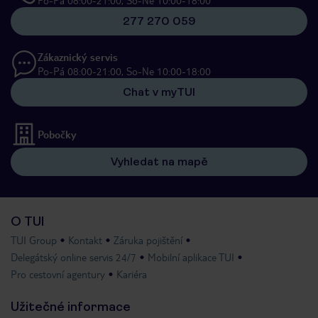
Po-Pá 08:00-21:00, So-Ne 10:00-18:00
277 270 059
Zákaznický servis
Po-Pá 08:00-21:00, So-Ne 10:00-18:00
Chat v myTUI
Pobočky
Vyhledat na mapě
O TUI
TUI Group
Kontakt
Záruka pojištění
Delegátský online servis 24/7
Mobilní aplikace TUI
Pro cestovní agentury
Kariéra
Užitečné informace