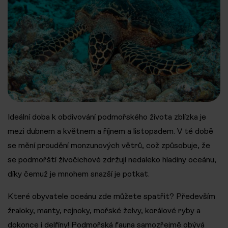
Ideální doba k obdivování podmořského života zblízka je
mezi dubnem a květnem a říjnem a listopadem. V té době
se mění proudění monzunových větrů, což způsobuje, že
se podmořští živočichové zdržují nedaleko hladiny oceánu,
díky čemuž je mnohem snazší je potkat.
Které obyvatele oceánu zde můžete spatřit? Především
žraloky, manty, rejnoky, mořské želvy, korálové ryby a
dokonce i delfíny! Podmořská fauna samozřejmě obývá