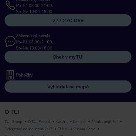
Po-Pá 08:00-21:00,
So-Ne 10:00-18:00
277 270 059
Zákaznický servis
Po-Pá 08:00-21:00,
So-Ne 10:00-18:00
Chat v myTUI
Pobočky
Vyhledat na mapě
O TUI
TUI Group
O TUI Poland
Kariéra
Kontakt
Záruka pojištění
Delegátský online servis 24/7
TUI.pl
Osobní údaje