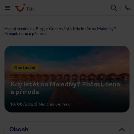
Hlavní stránka
»
Blog
»
Cestování
»
Kdy letět na Maledivy?
Počasí, cena a příroda
Cestování
Kdy letět na Maledivy? Počasí, cena
a příroda
13/06/2026
Nicolas Jelínek
Obsah