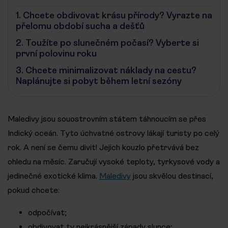
1.
Chcete obdivovat krásu přírody? Vyrazte na
přelomu období sucha a dešťů
2.
Toužíte po slunečném počasí? Vyberte si
první polovinu roku
3.
Chcete minimalizovat náklady na cestu?
Naplánujte si pobyt během letní sezóny
Maledivy jsou souostrovním státem táhnoucím se přes
Indický oceán. Tyto úchvatné ostrovy lákají turisty po celý
rok. A není se čemu divit! Jejich kouzlo přetrvává bez
ohledu na měsíc. Zaručují vysoké teploty, tyrkysové vody a
jedinečné exotické klima.
Maledivy
jsou skvělou destinací,
pokud chcete:
odpočívat;
obdivovat ty nejkrásnější západy slunce;