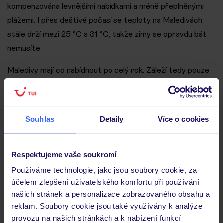
kompenzována levnějšími nabídkami a méně přeplněnými
plážemi. I přes deštivé počasí se teploty na Maledivách
stále drží mezi 25 °C a 31 °C, takže zimy se opravdu bát
nemusíte.
Maledivy mají co nabídnout po celý rok. Záleží tedy pouze
na vás, které období nejvíce vyhovuje vašim požadavkům.
Toužíte po nespoutané přírodě, příznivé ceně, nebo
horkém slunci?
Souhlas
Detaily
Více o cookies
Navštívit Maledivy
Respektujeme vaše soukromí
Používáme technologie, jako jsou soubory cookie, za
Nicolas Jelínek
účelem zlepšení uživatelského komfortu při používání
Už jako kluk jsem toužil po jediném dárku –
našich stránek a personalizace zobrazovaného obsahu a
vlastním glóbusu. Objevování světa mě fascinovalo
reklam. Soubory cookie jsou také využívány k analýze
provozu na našich stránkách a k nabízení funkcí
odjakživa, a čím jsem starší, tím je tato vášeň