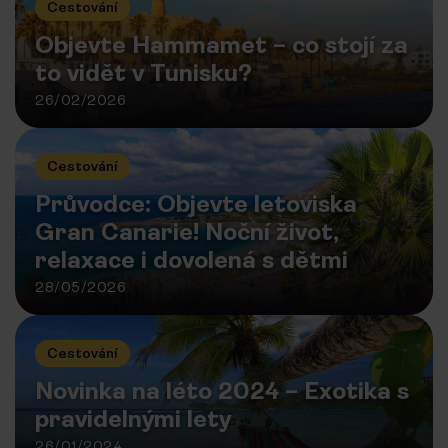
Cestování
Objevte Hammamet – co stojí za
to vidět v Tunisku?
26/02/2026
Cestování
Průvodce: Objevte letoviska
Gran Canarie! Noční život,
relaxace i dovolená s dětmi
28/05/2026
Cestování
Novinka na léto 2024 – Exotika s
pravidelnými lety
26/01/2024