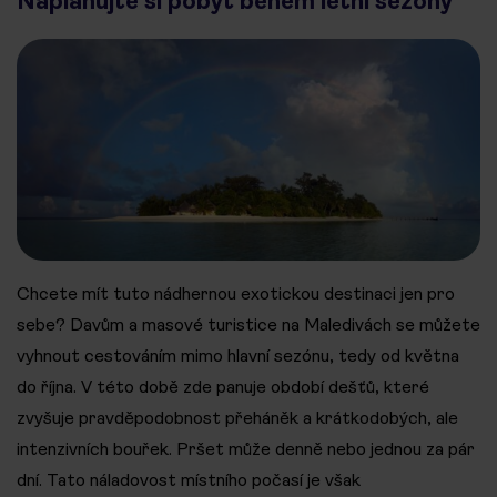
Naplánujte si pobyt během letní sezóny
Chcete mít tuto nádhernou exotickou destinaci jen pro
sebe? Davům a masové turistice na Maledivách se můžete
vyhnout cestováním mimo hlavní sezónu, tedy od května
do října. V této době zde panuje období dešťů, které
zvyšuje pravděpodobnost přeháněk a krátkodobých, ale
intenzivních bouřek. Pršet může denně nebo jednou za pár
dní. Tato náladovost místního počasí je však