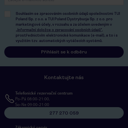
Souhlasím se zpracováním osobních údajů společnostmi TUI
Poland Sp. z o.o. a TUI Poland Dystrybucja Sp. z o.o. pro
marketingové účely, v rozsahu a za účelem uvedeným v
„Informační doložce o zpracování osobních údajů"
,
prostřednictvím elektronické komunikace (e-mail), a to i s
využitím tzv. automatických vytáčecích systémů.
Kontaktujte nás
Telefonické rezervační centrum
Po-Pá 08:00-21:00,
So-Ne 09:00-21:00
277 270 059
Zákaznický servis