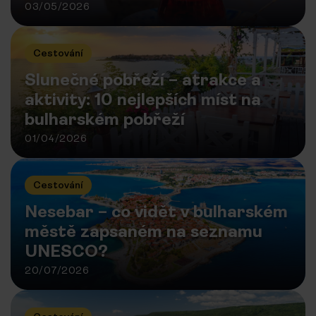
03/05/2026
Cestování
Slunečné pobřeží – atrakce a
aktivity: 10 nejlepších míst na
bulharském pobřeží
01/04/2026
Cestování
Nesebar – co vidět v bulharském
městě zapsaném na seznamu
UNESCO?
20/07/2026