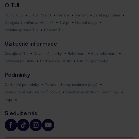
O TUI
TUI Group
O TUI Poland
Kariéra
Kontakt
Záruka pojištění
Delegátský online servis 24/7
TUI.pl
Osobní údaje
Mobilní aplikace TUI
Recenze TUI
Užitečné informace
Cestujte s TUI
Dovolená letecky
Reklamace
Stav reklamace
Cestovní pojištění
Parkování u letiště
Vstupní podmínky
Podmínky
Obchodní podmínky
Zásady ochrany osobních údajů
Zásady používání souborů cookie
Všeobecné obchodní podmínky
Imprint
Sledujte nás