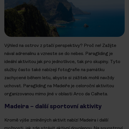
Výhled na ostrov z ptačí perspektivy? Proč ne! Zažijte
nával adrenalinu a vzneste se do nebes. Paragliding je
ideální aktivitou jak pro jednotlivce, tak pro skupiny. Tyto
služby často také nabízejí fotografie na památku
zachycené během letu, abyste si zážitek mohli navždy
uchovat. Paragliding na Madeiře je celoroční aktivitou
organizovanou mimo jiné v oblasti Arco da Calheta.
Madeira – další sportovní aktivity
Kromě výše zmíněných aktivit nabízí Madeira i další
možnosti, jak zde strávit aktivní dovolenou. Na souostroví