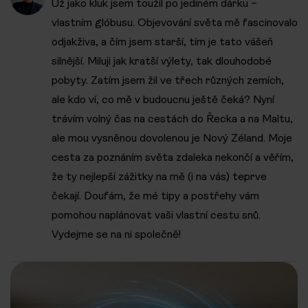
Už jako kluk jsem toužil po jediném dárku –
vlastním glóbusu. Objevování světa mě fascinovalo
odjakživa, a čím jsem starší, tím je tato vášeň
silnější. Miluji jak kratší výlety, tak dlouhodobé
pobyty. Zatím jsem žil ve třech různých zemích,
ale kdo ví, co mě v budoucnu ještě čeká? Nyní
trávím volný čas na cestách do Řecka a na Maltu,
ale mou vysněnou dovolenou je Nový Zéland. Moje
cesta za poznáním světa zdaleka nekončí a věřím,
že ty nejlepší zážitky na mě (i na vás) teprve
čekají. Doufám, že mé tipy a postřehy vám
pomohou naplánovat vaši vlastní cestu snů.
Vydejme se na ni společně!