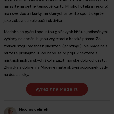
narazíte na četné tenisové kurty. Mnoho hotelů a resortů
má i své vlastní kurty, na kterých si tento sport užijete
jako zábavnou rekreační aktivitu.
Madeira se pyšní i spoustou golfových hřišť s jedinečnými
výhledy na oceán, bujnou vegetaci a horská pásma. Za
zmínku stojí i možnost plachtění (jachtingu). Na Madeiře si
můžete pronajmout loď nebo se připojit k některé z
místních jachtařských škol a zažít mořské dobrodružství.
Zkrátka a dobře, na Madeiře máte aktivní odpočinek vždy
na dosah ruky.
Vyrazit na Madeiru
Nicolas Jelínek