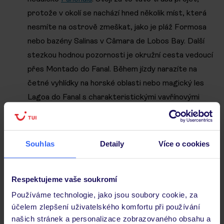
protože v okolí se nachází hned několik míst, která
nesmíte na ostrově zmeškat, jako je pláž Formosa
nebo bazény Salinas v Câmara de Lobos Bay. Další
stezkou hodnou pozornosti je okružní cesta vedoucí
přes Montado do Fanal. Během jízdy narazíte na
četné vyhlídky na horské oblasti nebo magický les
Lagoa do Fanal s charakteristickými vavřínovými
stromy.
Náročné trasy:
Doporučená stezka Figueirinha –
Achadinha – Jardim da Senhora, která je ideálním
Souhlas
Detaily
Více o cookies
místem pro cyklistický výlet po okouzlujících
vesničkách Madeiry, nabízí přibližně 28kilometrové
Respektujeme vaše soukromí
dobrodružství. Při cestě po této trase budete mít
příležitost objevovat malebná venkovská místa s
Používáme technologie, jako jsou soubory cookie, za
účelem zlepšení uživatelského komfortu při používání
charakteristickými madeirskými domy a užívat si
našich stránek a personalizace zobrazovaného obsahu a
klidu zelených prostranství dostupných po celý rok.