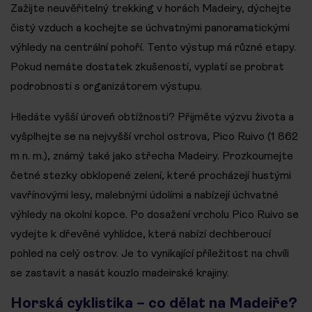
Zažijte neuvěřitelný trekking v horách Madeiry, dýchejte
čistý vzduch a kochejte se úchvatnými panoramatickými
výhledy na centrální pohoří. Tento výstup má různé etapy.
Pokud nemáte dostatek zkušeností, vyplatí se probrat
podrobnosti s organizátorem výstupu.
Hledáte vyšší úroveň obtížnosti? Přijměte výzvu života a
vyšplhejte se na nejvyšší vrchol ostrova, Pico Ruivo (1 862
m n. m.), známý také jako střecha Madeiry. Prozkoumejte
četné stezky obklopené zelení, které procházejí hustými
vavřínovými lesy, malebnými údolími a nabízejí úchvatné
výhledy na okolní kopce. Po dosažení vrcholu Pico Ruivo se
vydejte k dřevěné vyhlídce, která nabízí dechberoucí
pohled na celý ostrov. Je to vynikající příležitost na chvíli
se zastavit a nasát kouzlo madeirské krajiny.
Horská cyklistika – co dělat na Madeiře?