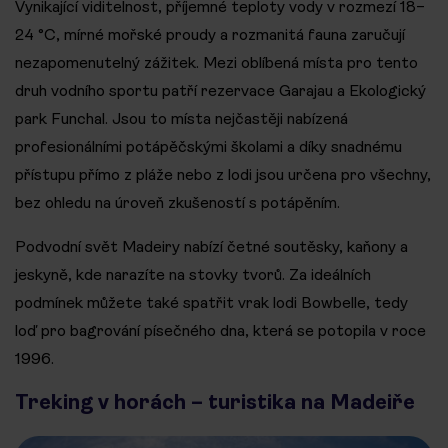
Vynikající viditelnost, příjemné teploty vody v rozmezí 18–
24 °C, mírné mořské proudy a rozmanitá fauna zaručují
nezapomenutelný zážitek. Mezi oblíbená místa pro tento
druh vodního sportu patří rezervace Garajau a Ekologický
park Funchal. Jsou to místa nejčastěji nabízená
profesionálními potápěčskými školami a díky snadnému
přístupu přímo z pláže nebo z lodi jsou určena pro všechny,
bez ohledu na úroveň zkušeností s potápěním.
Podvodní svět Madeiry nabízí četné soutěsky, kaňony a
jeskyně, kde narazíte na stovky tvorů. Za ideálních
podmínek můžete také spatřit vrak lodi Bowbelle, tedy
loď pro bagrování písečného dna, která se potopila v roce
1996.
Treking v horách – turistika na Madeiře