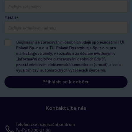
E-MAIL*
Souhlasím se zpracováním osobních údajů společnostmi TUI
Poland Sp. z o.o. a TUI Poland Dystrybucja Sp. z o.o. pro
marketingové účely, v rozsahu a za účelem uvedeným v
„Informační doložce o zpracování osobních údajů"
,
prostřednictvím elektronické komunikace (e-mail), a to i s
využitím tzv. automatických vytáčecích systémů.
Kontaktujte nás
Telefonické rezervační centrum
Po-Pá 08:00-21:00,