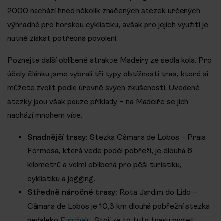
2000 nachází hned několik značených stezek určených
výhradně pro horskou cyklistiku, avšak pro jejich využití je
nutné získat potřebná povolení.
Poznejte další oblíbené atrakce Madeiry ze sedla kola. Pro
účely článku jsme vybrali tři typy obtížnosti tras, které si
můžete zvolit podle úrovně svých zkušeností. Uvedené
stezky jsou však pouze příklady – na Madeiře se jich
nachází mnohem více.
Snadnější trasy:
Stezka Câmara de Lobos – Praia
Formosa, která vede podél pobřeží, je dlouhá 6
kilometrů a velmi oblíbená pro pěší turistiku,
cyklistiku a jogging.
Středně náročné trasy:
Rota Jardim do Lido –
Câmara de Lobos je 10,3 km dlouhá pobřežní stezka
nedaleko
Funchalu
. Stojí za to tuto trasu projet,