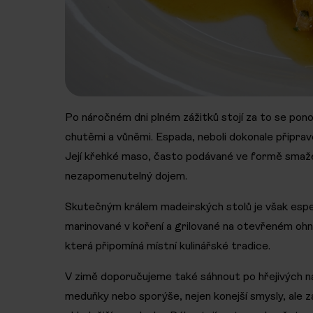
Po náročném dni plném zážitků stojí za to se pono
chutěmi a vůněmi. Espada, neboli dokonale připrav
Její křehké maso, často podávané ve formě smaže
nezapomenutelný dojem.
Skutečným králem madeirských stolů je však espe
marinované v koření a grilované na otevřeném ohni.
která připomíná místní kulinářské tradice.
V zimě doporučujeme také sáhnout po hřejivých nápo
meduňky nebo sporýše, nejen konejší smysly, ale z