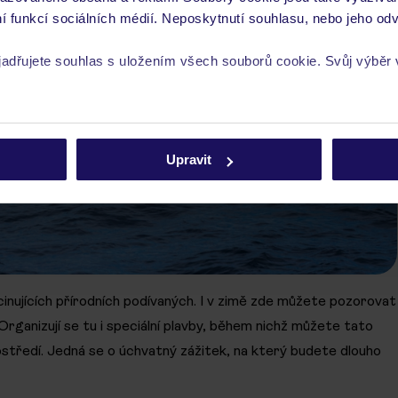
í funkcí sociálních médií. Neposkytnutí souhlasu, nebo jeho odv
yjadřujete souhlas s uložením všech souborů cookie. Svůj výběr
rech cookie naleznete v
zásadách používání souborů cookie
Upravit
inujících přírodních podívaných. I v zimě zde můžete pozorovat
 Organizují se tu i speciální plavby, během nichž můžete tato
ostředí. Jedná se o úchvatný zážitek, na který budete dlouho