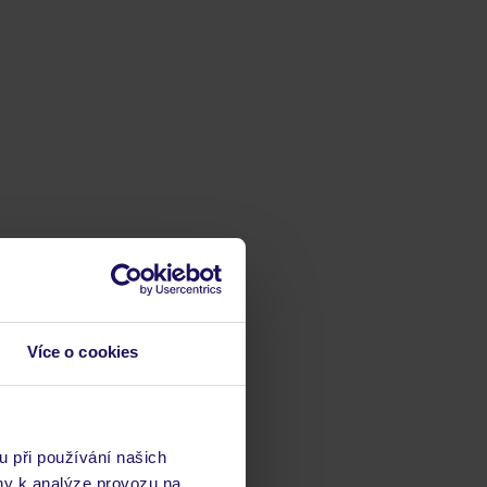
Více o cookies
u při používání našich
ny k analýze provozu na