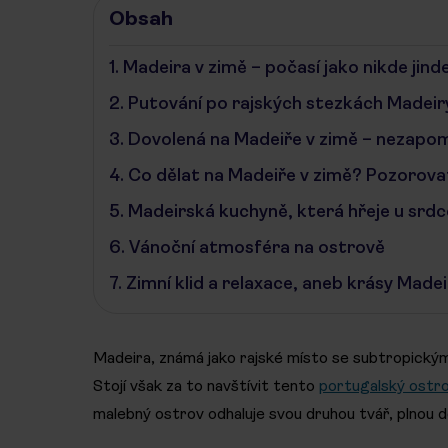
Obsah
1.
Madeira v zimě – počasí jako nikde jind
2.
Putování po rajských stezkách Madeir
3.
Dovolená na Madeiře v zimě – nezapom
4.
Co dělat na Madeiře v zimě? Pozorovat 
5.
Madeirská kuchyně, která hřeje u srdc
6.
Vánoční atmosféra na ostrově
7.
Zimní klid a relaxace, aneb krásy Madei
Madeira, známá jako rajské místo se subtropick
Stojí však za to navštívit tento
portugalský ostr
malebný ostrov odhaluje svou druhou tvář, plnou d