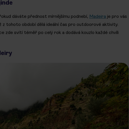
jinde
Pokud dáváte přednost mírnějšímu podnebí,
Madeira
je pro vás
ož z tohoto období dělá ideální čas pro outdoorové aktivity.
ce zde svítí téměř po celý rok a dodává kouzlo každé chvíli
eiry