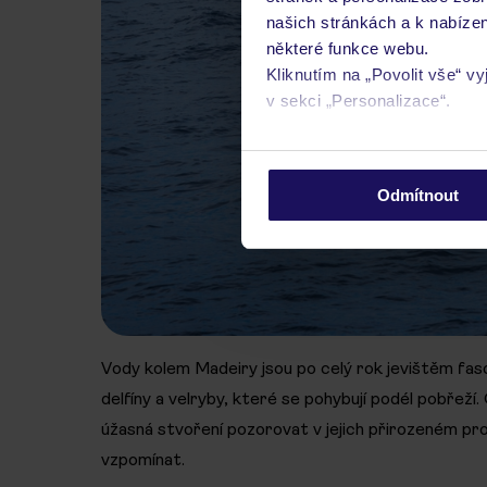
našich stránkách a k nabízen
některé funkce webu.
Kliknutím na „Povolit vše“ v
v sekci „Personalizace“.
Podrobné informace o soubo
osobních údajů.
Odmítnout
Vody kolem Madeiry jsou po celý rok jevištěm fasc
delfíny a velryby, které se pohybují podél pobřeží.
úžasná stvoření pozorovat v jejich přirozeném pr
vzpomínat.