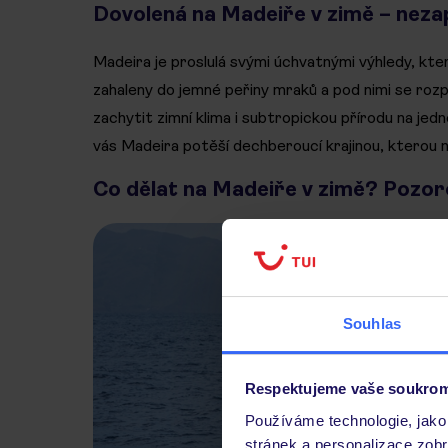
Dovolená na Madeiře v zimě – nez
Madeira je proslulá svými úchvatnými výhledy, kt
zahaleny do jemné peřiny mraků a pod nimi se rozp
zachytit zimní klima i subtropickou přírodu na jed
vás Madeira potěší dechberoucí krajinou, kterou ni
Co dělat na Madeiře v zimě? Pozoro
Souhlas
Respektujeme vaše soukrom
Používáme technologie, jako 
stránek a personalizace zob