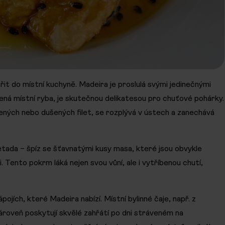
řit do místní kuchyně. Madeira je proslulá svými jedinečnými
ená místní ryba, je skutečnou delikatesou pro chuťové pohárky.
ných nebo dušených filet, se rozplývá v ústech a zanechává
tada – špíz se šťavnatými kusy masa, které jsou obvykle
 Tento pokrm láká nejen svou vůní, ale i vytříbenou chutí,
jích, které Madeira nabízí. Místní bylinné čaje, např. z
ároveň poskytují skvělé zahřátí po dni stráveném na