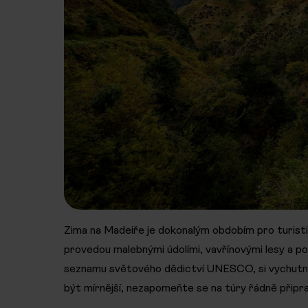
Zima na Madeiře je dokonalým obdobím pro turisti
provedou malebnými údolími, vavřínovými lesy a podé
seznamu světového dědictví UNESCO, si vychutne
být mírnější, nezapomeňte se na túry řádně připra