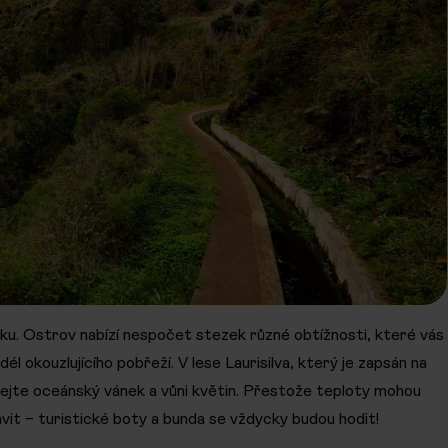
ku. Ostrov nabízí nespočet stezek různé obtížnosti, které vás
l okouzlujícího pobřeží. V lese Laurisilva, který je zapsán na
jte oceánský vánek a vůni květin. Přestože teploty mohou
vit – turistické boty a bunda se vždycky budou hodit!