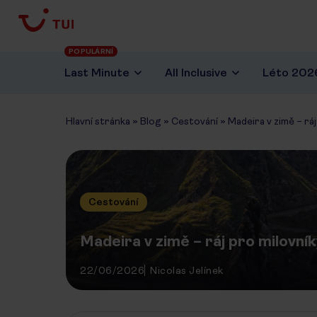
POPULÁRNÍ
Last Minute
All Inclusive
Léto 202
Hlavní stránka
»
Blog
»
Cestování
»
Madeira v zimě – rá
Cestování
Madeira v zimě – ráj pro milovní
22/06/2026
Nicolas Jelínek