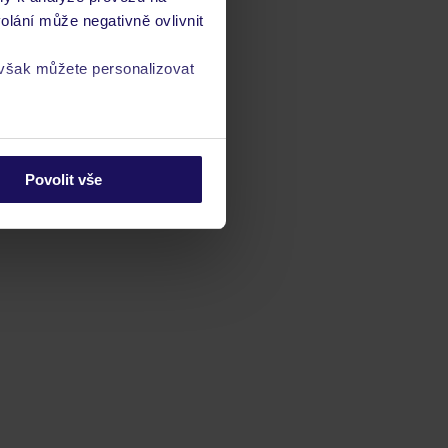
olání může negativně ovlivnit
 však můžete personalizovat
a
zásadách ochrany
Povolit vše