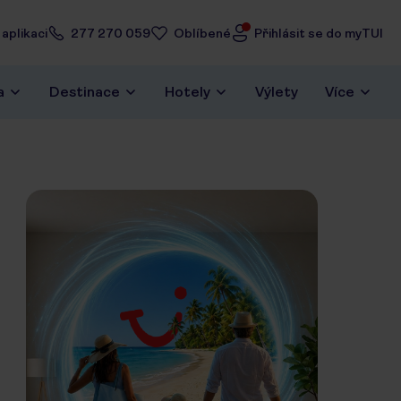
aplikaci
277 270 059
Oblíbené
Přihlásit se do myTUI
a
Destinace
Hotely
Výlety
Více