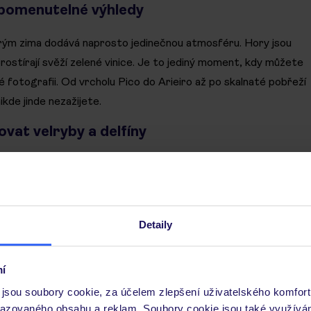
apomenutelné výhledy
erým zima dodává naprosto jedinečnou atmosféru. Hory jsou
rostírají svěží zelené vinice. Je to jediný moment, kdy můžete
né fotografii. Od vrcholu Pico do Arieiro až po skalnaté pobřeží
kde jinde nezažijete.
vat velryby a delfíny
Detaily
í
jsou soubory cookie, za účelem zlepšení uživatelského komfort
razovaného obsahu a reklam. Soubory cookie jsou také využívá