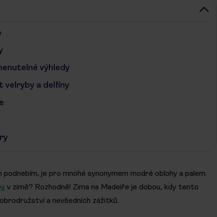
e
y
enutelné výhledy
velryby a delfíny
e
ry
ým podnebím, je pro mnohé synonymem modré oblohy a palem.
ov
v zimě? Rozhodně! Zima na Madeiře je dobou, kdy tento
obrodružství a nevšedních zážitků.