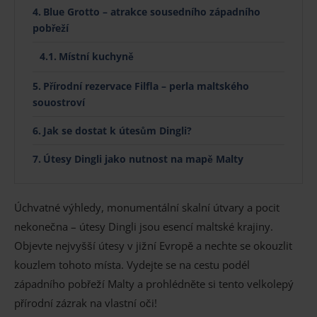
Blue Grotto – atrakce sousedního západního
pobřeží
Místní kuchyně
Přírodní rezervace Filfla – perla maltského
souostroví
Jak se dostat k útesům Dingli?
Útesy Dingli jako nutnost na mapě Malty
Úchvatné výhledy, monumentální skalní útvary a pocit
nekonečna – útesy Dingli jsou esencí maltské krajiny.
Objevte nejvyšší útesy v jižní Evropě a nechte se okouzlit
kouzlem tohoto místa. Vydejte se na cestu podél
západního pobřeží Malty a prohlédněte si tento velkolepý
přírodní zázrak na vlastní oči!