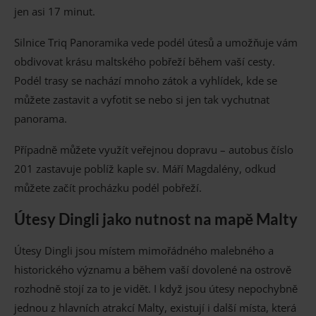
jen asi 17 minut.
Silnice Triq Panoramika vede podél útesů a umožňuje vám
obdivovat krásu maltského pobřeží během vaší cesty.
Podél trasy se nachází mnoho zátok a vyhlídek, kde se
můžete zastavit a vyfotit se nebo si jen tak vychutnat
panorama.
Případně můžete využít veřejnou dopravu – autobus číslo
201 zastavuje poblíž kaple sv. Máří Magdalény, odkud
můžete začít procházku podél pobřeží.
Útesy Dingli jako nutnost na mapě Malty
Útesy Dingli jsou místem mimořádného malebného a
historického významu a během vaší dovolené na ostrově
rozhodně stojí za to je vidět. I když jsou útesy nepochybně
jednou z hlavních atrakcí Malty, existují i ​​další místa, která