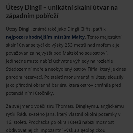
Útesy Dingli – unikátní skalní útvar na
západním pobřeží
Útesy Dingli, známé také jako Dingli Cliffs, patří k
nejpozoruhodnějším místům Malty
. Tento majestátní
skalní útvar se tyčí do výšky 253 metrů nad mořem a je
považován za nejvyšší bod Maltského souostroví.
Jedinečné místo nabízí úchvatné výhledy na rozlehlé
Středozemní moře a neobydlený ostrov Filfla, který je dnes
přírodní rezervací. Po staletí monumentální útesy sloužily
jako přírodní obranná bariéra, která ostrov chránila před
potenciálními útočníky.
Za své jméno vděčí siru Thomasu Dingleymu, anglickému
rytíři Řádu svatého Jana, který vlastnil okolní pozemky v
16. století. Procházka po okraji útesů nabízí možnost
obdivovat jejich impozantní výšku a geologickou