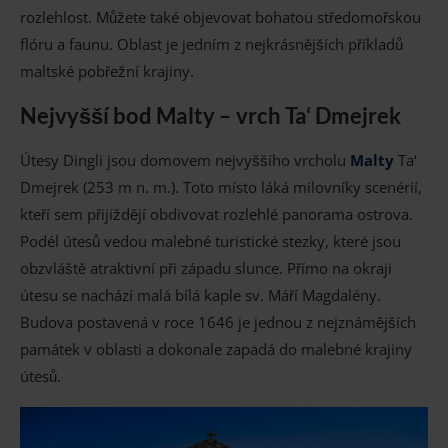
rozlehlost. Můžete také objevovat bohatou středomořskou
flóru a faunu. Oblast je jedním z nejkrásnějších příkladů
maltské pobřežní krajiny.
Nejvyšší bod Malty – vrch Ta‘ Dmejrek
Útesy Dingli jsou domovem nejvyššího vrcholu
Malty
Ta‘
Dmejrek (253 m n. m.). Toto místo láká milovníky scenérií,
kteří sem přijíždějí obdivovat rozlehlé panorama ostrova.
Podél útesů vedou malebné turistické stezky, které jsou
obzvláště atraktivní při západu slunce. Přímo na okraji
útesu se nachází malá bílá kaple sv. Máří Magdalény.
Budova postavená v roce 1646 je jednou z nejznámějších
památek v oblasti a dokonale zapadá do malebné krajiny
útesů.