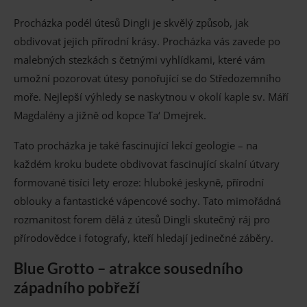
Procházka podél útesů Dingli je skvělý způsob, jak
obdivovat jejich přírodní krásy. Procházka vás zavede po
malebných stezkách s četnými vyhlídkami, které vám
umožní pozorovat útesy ponořující se do Středozemního
moře. Nejlepší výhledy se naskytnou v okolí kaple sv. Máří
Magdalény a jižně od kopce Ta‘ Dmejrek.
Tato procházka je také fascinující lekcí geologie – na
každém kroku budete obdivovat fascinující skalní útvary
formované tisíci lety eroze: hluboké jeskyně, přírodní
oblouky a fantastické vápencové sochy. Tato mimořádná
rozmanitost forem dělá z útesů Dingli skutečný ráj pro
přírodovědce i fotografy, kteří hledají jedinečné záběry.
Blue Grotto – atrakce sousedního
západního pobřeží