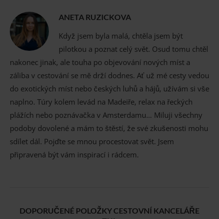
ANETA RUZICKOVA
Když jsem byla malá, chtěla jsem být
pilotkou a poznat celý svět. Osud tomu chtěl
nakonec jinak, ale touha po objevování nových míst a
záliba v cestování se mě drží dodnes. Ať už mé cesty vedou
do exotických míst nebo českých luhů a hájů, užívám si vše
naplno. Túry kolem levád na Madeiře, relax na řeckých
plážích nebo poznávačka v Amsterdamu… Miluji všechny
podoby dovolené a mám to štěstí, že své zkušenosti mohu
sdílet dál. Pojďte se mnou procestovat svět. Jsem
připravená být vám inspirací i rádcem.
DOPORUČENÉ POLOŽKY CESTOVNÍ KANCELÁŘE