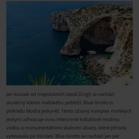
Jen kousek od majestátních útesů Dingli se nachází
skutečný klenot maltského pobřeží: Blue Grotto (v
překladu Modrá jeskyně). Tento úžasný komplex mořských
jeskyní uchvacuje svou intenzivně kobaltově modrou
vodou a monumentálními skalními útvary, které příroda
vytesávala po tisíciletí. Blue Grotto se nachází jen pár