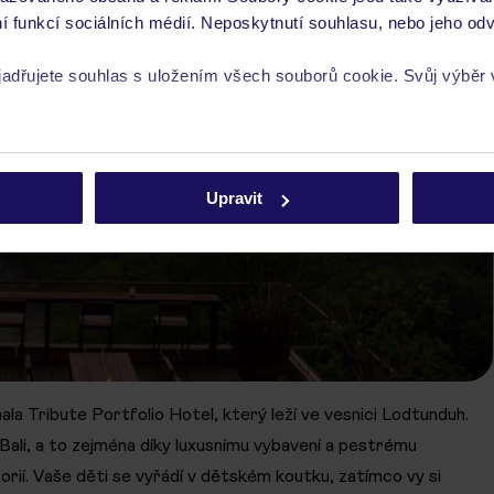
í funkcí sociálních médií. Neposkytnutí souhlasu, nebo jeho odv
yjadřujete souhlas s uložením všech souborů cookie. Svůj výběr
rech cookie naleznete v
zásadách používání souborů cookie
Upravit
la Tribute Portfolio Hotel, který leží ve vesnici Lodtunduh.
 Bali, a to zejména díky luxusnímu vybavení a pestrému
ií. Vaše děti se vyřádí v dětském koutku, zatímco vy si