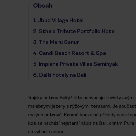
Obsah
1.
Ubud Village Hotel
2.
Sthala Tribute Portfolio Hotel
3.
The Meru Sanur
4.
Candi Beach Resort & Spa
5.
Impiana Private Villas Seminyak
6.
Další hotely na Bali
Rajský ostrov Bali již léta uchvacuje turisty svým
malebnými jezery s rýžovými terasami. Je součás
malých ostrovů. Kromě kouzelné přírody nabízí spo
kde se nachází nejstarší nápis na Bali, chrám Pura
na vyhaslé sopce.