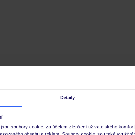
d Village Hotel
Detaily
í
jsou soubory cookie, za účelem zlepšení uživatelského komfort
razovaného obsahu a reklam. Soubory cookie jsou také využívá