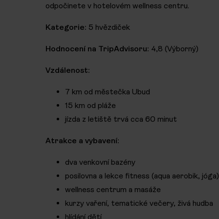
odpočinete v hotelovém wellness centru.
Kategorie:
5 hvězdiček
Hodnocení na TripAdvisoru:
4,8 (Výborný)
Vzdálenost:
7 km od městečka Ubud
15 km od pláže
jízda z letiště trvá cca 60 minut
Atrakce a vybavení:
dva venkovní bazény
posilovna a lekce fitness (aqua aerobik, jóga)
wellness centrum a masáže
kurzy vaření, tematické večery, živá hudba
hlídání dětí