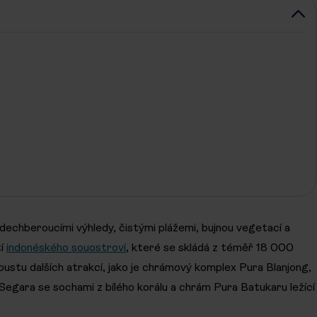
i dechberoucími výhledy, čistými plážemi, bujnou vegetací a
tí
indonéského souostroví
, které se skládá z téměř 18 000
ustu dalších atrakcí, jako je chrámový komplex Pura Blanjong,
 Segara se sochami z bílého korálu a chrám Pura Batukaru ležící