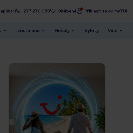
aplikaci
277 270 059
Oblíbené
Přihlásit se do myTUI
a
Destinace
Hotely
Výlety
Více