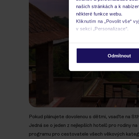
našich stránkách a k nabízen
některé funkce webu.
Kliknutím na „Povolit vše“ v
v sekci „Personalizace“.
Podrobné informace o soubo
osobních údajů.
Odmítnout
Pokud plánujete dovolenou s dětmi, vsaďte na Stha
Jedná se o jeden z nejlepších hotelů pro rodiny na
programu pro cestovatele všech věkových kategor