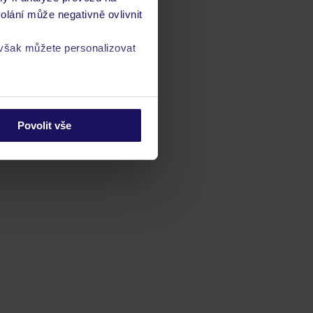
olání může negativně ovlivnit
 však můžete personalizovat
a
zásadách ochrany
Povolit vše