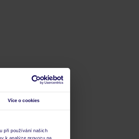
Více o cookies
u při používání našich
ny k analýze provozu na