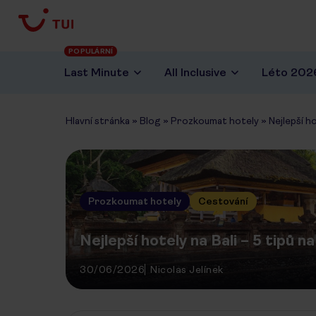
POPULÁRNÍ
Last Minute
All Inclusive
Léto 202
Hlavní stránka
»
Blog
»
Prozkoumat hotely
»
Nejlepší ho
Prozkoumat hotely
Cestování
Nejlepší hotely na Bali – 5 tipů n
30/06/2026
Nicolas Jelínek