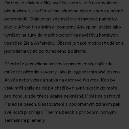
Ostrov je však maličký, vyrážejí sem v létě na dovolenou
především ti, kteří mají rádi všechno blízko u sebe a pěkně
pohromadě. Objevovat zde můžete starobylé památky,
jako je Afroditin chrám či posvátný Asklepion, stejně jako
vyrážet na túry do malého pohoří na návštěvu horských
vesniček Zia a Asfenidou. Úžasná je také možnost udělat si
jednodenní výlet do tureckého Bodrumu.
Přestože je rozhloha ostrova opravdu malá, najít zde
můžete i přírodní skvosty, jako je legendární solné jezero
Alykés nebo vyhaslá sopka na ostrově Nisyros. Kdo by
však mířil spíše na pláž a chtěl by hlavně skočit do moře,
pro toho je zde třeba údajně nejkrásnější pláž na ostrově
Paradise beach. Cestovatelé s podlomeným zdravím pak
své kosti prohřejí v Therma beach s přírodními horkými
termálními prameny.