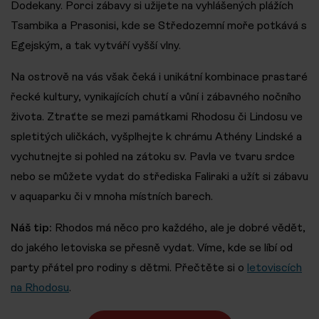
Dodekany. Porci zábavy si užijete na vyhlášených plážích
Tsambika a Prasonisi, kde se Středozemní moře potkává s
Egejským, a tak vytváří vyšší vlny.
Na ostrově na vás však čeká i unikátní kombinace prastaré
řecké kultury, vynikajících chutí a vůní i zábavného nočního
života. Ztraťte se mezi památkami Rhodosu či Lindosu ve
spletitých uličkách, vyšplhejte k chrámu Athény Lindské a
vychutnejte si pohled na zátoku sv. Pavla ve tvaru srdce
nebo se můžete vydat do střediska Faliraki a užít si zábavu
v aquaparku či v mnoha místních barech.
Náš tip:
Rhodos má něco pro každého, ale je dobré vědět,
do jakého letoviska se přesně vydat. Víme, kde se líbí od
party přátel pro rodiny s dětmi. Přečtěte si o
letoviscích
na Rhodosu
.