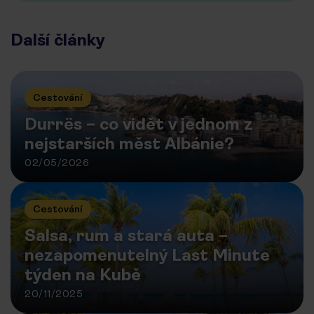
Další články
Cestování
Durrës – co vidět v jednom z
nejstarších měst Albánie?
02/05/2026
Cestování
Salsa, rum a stará auta –
nezapomenutelný Last Minute
týden na Kubě
20/11/2025