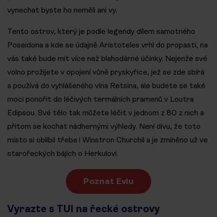
vynechat byste ho neměli ani vy.
Tento ostrov, který je podle legendy dílem samotného
Poseidona a kde se údajně Aristoteles vrhl do propasti, na
vás také bude mít více než blahodárné účinky. Nejenže své
volno prožijete v opojení vůně pryskyřice, jež se zde sbírá
a používá do vyhlášeného vína Retsina, ale budete se také
moci ponořit do léčivých termálních pramenů v Loutra
Edipsou. Své tělo tak můžete léčit v jednom z 80 z nich a
přitom se kochat nádhernými výhledy. Není divu, že toto
místo si oblíbil třeba i Winstron Churchil a je zmíněno už ve
starořeckých bájích o Herkulovi.
Poznat Eviu
Vyrazte s TUI na řecké ostrovy