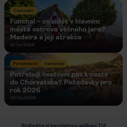
Cestování
Funchal – co vidět v hlavním
městě ostrova věčného jara?
Madeira a její atrakce
12/04/2026
Poradenství
Cestování
Potřebuji cestovní pas k cestě
do Chorvatska? Požadavky pro
rok 2026
02/04/2026
Stáhněte si bezplatnou aplikaci TUI