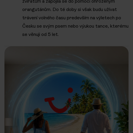
zvířatům a zapojila se do pomoci ohroženým
orangutánům. Do té doby si však budu užívat
trávení volného času predevším na výletech po
Česku se svým psem nebo výukou tance, kterému
se věnuji od 5 let.