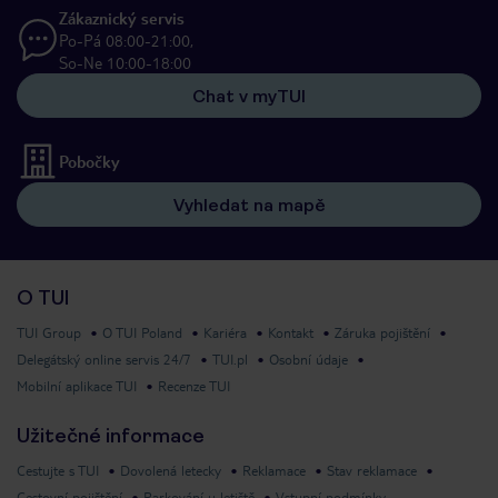
Zákaznický servis
Po-Pá 08:00-21:00,
So-Ne 10:00-18:00
Chat v myTUI
Pobočky
Vyhledat na mapě
O TUI
TUI Group
O TUI Poland
Kariéra
Kontakt
Záruka pojištění
Delegátský online servis 24/7
TUI.pl
Osobní údaje
Mobilní aplikace TUI
Recenze TUI
Užitečné informace
Cestujte s TUI
Dovolená letecky
Reklamace
Stav reklamace
Cestovní pojištění
Parkování u letiště
Vstupní podmínky