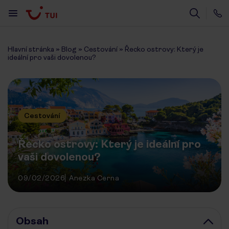
Hlavní stránka
»
Blog
»
Cestování
»
Řecko ostrovy: Který je
ideální pro vaši dovolenou?
Cestování
Řecko ostrovy: Který je ideální pro
vaši dovolenou?
09/02/2026
Anezka Cerna
Obsah