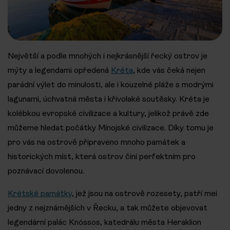
Největší a podle mnohých i nejkrásnější řecký ostrov je
mýty a legendami opředená
Kréta
, kde vás čeká nejen
parádní výlet do minulosti, ale i kouzelné pláže s modrými
lagunami, úchvatná města i křivolaké soutěsky. Kréta je
kolébkou evropské civilizace a kultury, jelikož právě zde
můžeme hledat počátky Mínojské civilizace. Díky tomu je
pro vás na ostrově připraveno mnoho památek a
historických míst, která ostrov činí perfektním pro
poznávací dovolenou.
Krétské památky
, jež jsou na ostrově rozesety, patří mei
jedny z nejznámějších v Řecku, a tak můžete objevovat
legendární palác Knóssos, katedrálu města Heraklion