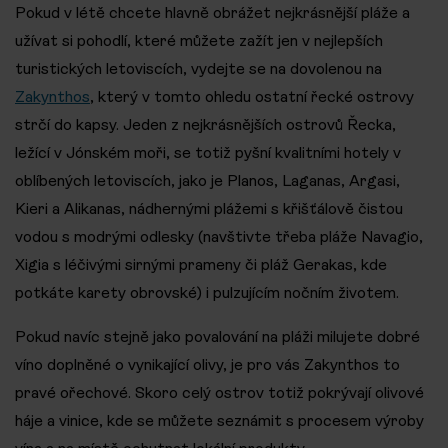
Pokud v létě chcete hlavně obrážet nejkrásnější pláže a
užívat si pohodlí, které můžete zažít jen v nejlepších
turistických letoviscích, vydejte se na dovolenou na
Zakynthos
, který v tomto ohledu ostatní řecké ostrovy
strčí do kapsy. Jeden z nejkrásnějších ostrovů Řecka,
ležící v Jónském moři, se totiž pyšní kvalitními hotely v
oblíbených letoviscích, jako je Planos, Laganas, Argasi,
Kieri a Alikanas, nádhernými plážemi s křišťálově čistou
vodou s modrými odlesky (navštivte třeba pláže Navagio,
Xigia s léčivými sirnými prameny či pláž Gerakas, kde
potkáte karety obrovské) i pulzujícím nočním životem.
Pokud navíc stejně jako povalování na pláži milujete dobré
víno doplněné o vynikající olivy, je pro vás Zakynthos to
pravé ořechové. Skoro celý ostrov totiž pokrývají olivové
háje a vinice, kde se můžete seznámit s procesem výroby