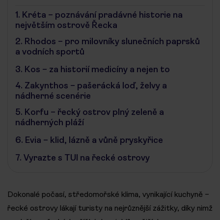
1.
Kréta – poznávání pradávné historie na
největším ostrově Řecka
2.
Rhodos – pro milovníky slunečních paprsků
a vodních sportů
3.
Kos – za historií medicíny a nejen to
4.
Zakynthos – pašerácká loď, želvy a
nádherné scenérie
5.
Korfu – řecký ostrov plný zeleně a
nádherných pláží
6.
Evia – klid, lázně a vůně pryskyřice
7.
Vyrazte s TUI na řecké ostrovy
Dokonalé počasí, středomořské klima, vynikající kuchyně –
řecké ostrovy lákají turisty na nejrůznější zážitky, díky nimž