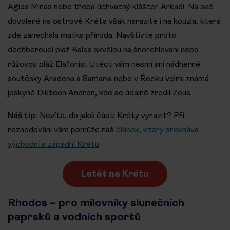
Agios Minas nebo třeba úchvatný klášter Arkadi. Na své
dovolené na ostrově Kréta však narazíte i na kouzla, která
zde zanechala matka příroda. Navštivte proto
dechberoucí pláž Balos skvělou na šnorchlování nebo
růžovou pláž Elafonisi. Utéct vám nesmí ani nádherné
soutěsky Aradena a Samaria nebo v Řecku velmi známá
jeskyně Dikteon Andron, kde se údajně zrodil Zeus.
Náš tip:
Nevíte, do jaké části Kréty vyrazit? Při
rozhodování vám pomůže náš
článek, který srovnává
východní a západní Krétu
.
Letět na Krétu
Rhodos – pro milovníky slunečních
paprsků a vodních sportů