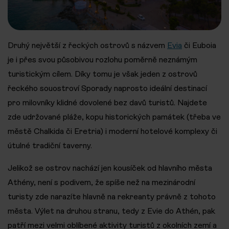
Druhý největší z řeckých ostrovů s názvem
Evia
či Euboia
je i přes svou působivou rozlohu poměrně neznámým
turistickým cílem. Díky tomu je však jeden z ostrovů
řeckého souostroví Sporady naprosto ideální destinací
pro milovníky klidné dovolené bez davů turistů. Najdete
zde udržované pláže, kopu historických památek (třeba ve
městě Chalkida či Eretria) i moderní hotelové komplexy či
útulné tradiční taverny.
Jelikož se ostrov nachází jen kousíček od hlavního města
Athény, není s podivem, že spíše než na mezinárodní
turisty zde narazíte hlavně na rekreanty právně z tohoto
města. Výlet na druhou stranu, tedy z Evie do Athén, pak
patří mezi velmi oblíbené aktivity turistů z okolních zemí a