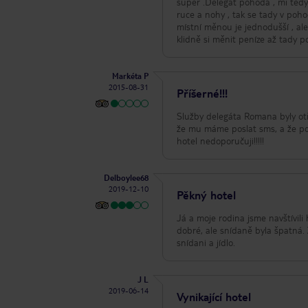
super .Delegát pohoda , mi tedy
ruce a nohy , tak se tady v pohod
místní měnou je jednodušší , ale 
klidně si měnit peníze až tady p
Markéta P
2015-08-31
Příšerné!!!
Služby delegáta Romana byly otř
že mu máme poslat sms, a že pot
hotel nedoporučuji!!!!!
Delboylee68
2019-12-10
Pěkný hotel
Já a moje rodina jsme navštívili
dobré, ale snídaně byla špatná. 
snídani a jídlo.
J L
2019-06-14
Vynikající hotel