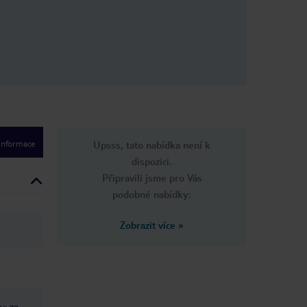
 informace
Upsss, tato nabídka není k
dispozici.
Připravili jsme pro Vás
podobné nabídky:
Zobrazit více
»
y: za