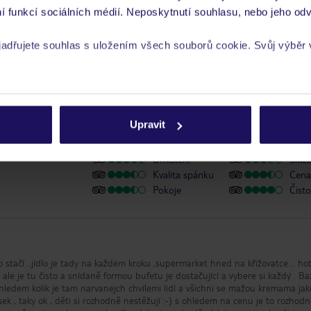
í funkcí sociálních médií. Neposkytnutí souhlasu, nebo jeho odv
y se zdravotním postižením
yjadřujete souhlas s uložením všech souborů cookie. Svůj výběr
rech cookie naleznete v
zásadách používání souborů cookie
Upravit
e TripAdvisor
Umístění
Služ
Kvalita spánku
Cena 
Pokoje
Čisto
stačí ..jídlo je tady na každém kroku ,supermarket hned na křižovatce .. hot
 ale je tu čisto a snídaně formou bufetu je dostačující a vybere si každý . B
s ohledem kolik je tam narvanejch chvílemi lidí a všichni se mažou kremama jak
usek , taky ok , děti si rozhodně nestěžují :-) s ohledem na cenu je to rozhod