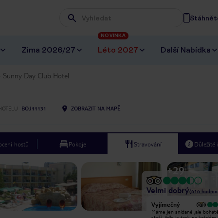
Stáhněte
Wpisz frazę, której szukasz
NOVINKA
Zima 2026/27
Léto 2027
Další Nabídka
Sunny Day Club Hotel
HOTELU
BOJ11131
ZOBRAZIT NA MAPĚ
cení hostů
Pokoje
Stravování
Důležité
+
29
Velmi dobrý
(
616
hodnoc
Vyjímečný
Vyjímečný
Zůstali jsme zde v červnu 2019
Máme jen snídaně ,ale bohat
vlastní stravování, rodina 4, děti ve
stačí ..jídlo je tady na každém