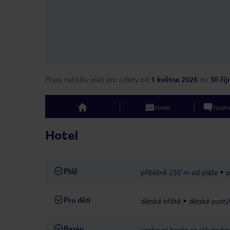
Popis nabídky platí pro odlety
od
1 května 2026
do
30 ří
Hotel
Hodno
top
Hotel
Pláž
přibližně 250 m od pláže
p
Pro děti
dětské hřiště
dětské postýl
Bazén
venkovní bazén se skluzavka