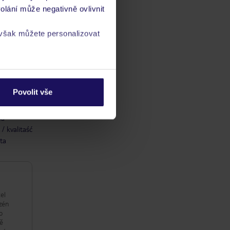
olání může negativně ovlivnit
 však můžete personalizovat
a
zásadách ochrany
Povolit vše
ba
/ kvalitaść
ta
el
azén
o
ně