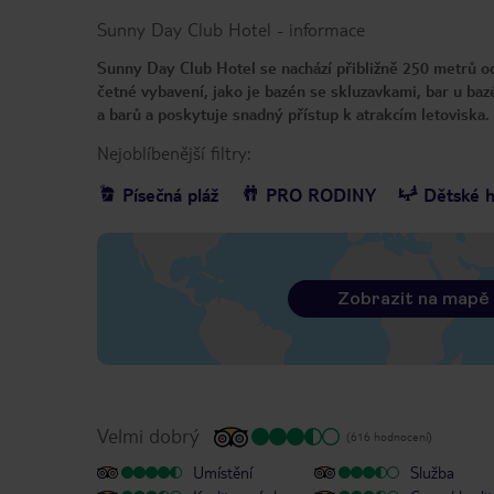
Sunny Day Club Hotel
-
informace
Sunny Day Club Hotel se nachází přibližně 250 metrů od
četné vybavení, jako je bazén se skluzavkami, bar u bazé
a barů a poskytuje snadný přístup k atrakcím letoviska
Nejoblíbenější filtry:
Písečná pláž
PRO RODINY
Dětské h
Zobrazit na mapě
Velmi dobrý
(616 hodnocení)
Umístění
Služba