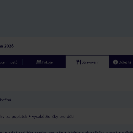
jna 2026
cení hostů
Pokoje
Stravování
Důležité
ísečná
ky: za poplatek
vysoké židličky pro děti
mi
oddělená část bazénu pro děti
lehátka a slunečníky: v ceně
ručník