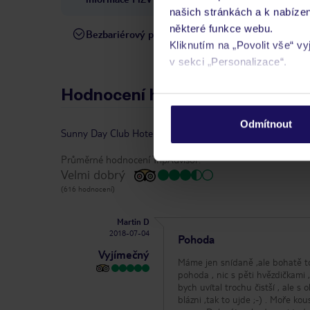
našich stránkách a k nabízen
některé funkce webu.
Bezbariérový přístup
Hotel není vhodný pro osob
Kliknutím na „Povolit vše“ v
v sekci „Personalizace“.
Hodnocení hostů
Podrobné informace o soubo
osobních údajů.
Odmítnout
Sunny Day Club Hotel
-
hodnocení
|
vlastníkem recenze j
Průměrné hodnocení TripAdvisor:
Velmi dobrý
(616 hodnocení)
Martin D
2018-07-04
Pohoda
Vyjímečný
Máme jen snídaně ,ale bohatě to 
pohoda , nic s pěti hvězdičkami ,
bych uvítal trochu čistší , ale 
blázni ,tak to ujde ;-) . Moře ko