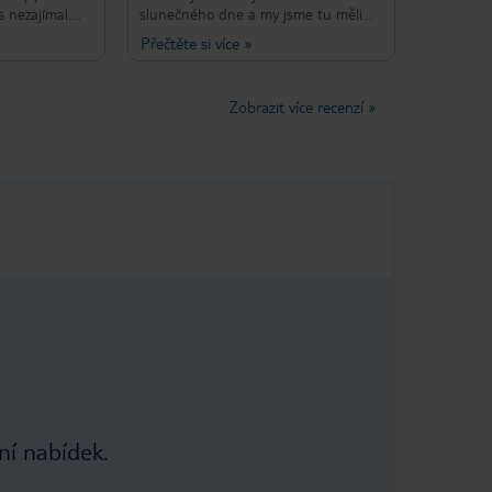
 nezajímal.
slunečného dne a my jsme tu měli
koj, na to nám
krásný čas. Bazén a další aktivity byly
Přečtěte si více
»
 poslat sms,
dobré, ale snídaně byla špatná. Za
staví.
rohem byla skvělá kavárna /
tí pro
restaurace, která v noci dělala
Zobrazit více recenzí
»
nto hotel
skvělou anglickou snídani a jídlo.
ní nabídek.