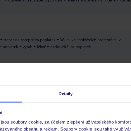
trezor na recepci: za poplatek
Wi-Fi: ve společných prostorách, v
za poplatek
výtah
lékař
parkoviště: za poplatek
Detaily
 je péče poskytována pouze prostřednictvím TUI Service Center 24/7:
 v aplikaci TUI na myTUI. Podrobné informace o péči zástupce v jednotlivý
vých požadavcích naleznete na www.tui.cz v záložce
Delegátský online ser
í
jsou soubory cookie, za účelem zlepšení uživatelského komfort
 a informace MZV týkající se země, do které cestujete.
.
razovaného obsahu a reklam. Soubory cookie jsou také využívá