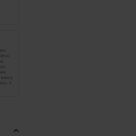
.
času.
žnici,
ná
zor,
telu
l krásný
tomu. V