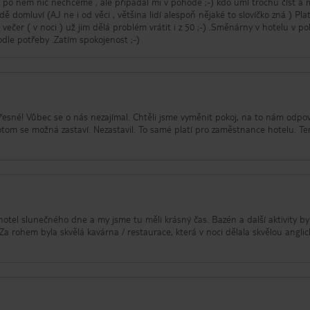
 po něm nic nechceme , ale připadal mi v pohodě ;-) kdo umí trochu číst a
ě domluví (AJ ne i od věci , většina lidí alespoň nějaké to slovíčko zná ) Plat
večer ( v noci ) už jim dělá problém vrátit i z 50 ;-) .Směnárny v hotelu v p
odle potřeby .Zatím spokojenost ;-)
esné! Vůbec se o nás nezajímal. Chtěli jsme vyměnit pokoj, na to nám odpo
om se možná zastaví. Nezastavil. To samé platí pro zaměstnance hotelu. Te
 hotel slunečného dne a my jsme tu měli krásný čas. Bazén a další aktivity by
Za rohem byla skvělá kavárna / restaurace, která v noci dělala skvělou angli