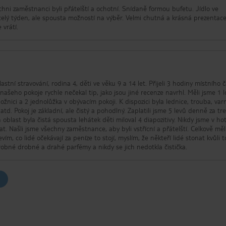
chni zaměstnanci byli přátelští a ochotní. Snídaně formou bufetu. Jídlo ve
celý týden, ale spousta možností na výběr. Velmi chutná a krásná prezentace
 vrátí.
astní stravování, rodina 4, děti ve věku 9 a 14 let. Přijeli 3 hodiny místního 
eho pokoje rychle nečekal tip, jako jsou jiné recenze navrhl. Měli jsme 1 lo
ožnici a 2 jednolůžka v obývacím pokoji. K dispozici byla lednice, trouba, var
atd. Pokoj je základní, ale čistý a pohodlný. Zaplatili jsme 5 levů denně za tre
 oblast byla čistá spousta lehátek děti miloval 4 diapozitivy. Nikdy jsme v ho
. Našli jsme všechny zaměstnance, aby byli vstřícní a přátelští. Celkově mě
vím, co lidé očekávají za peníze to stojí, myslím, že někteří lidé stonat kvůli 
robné drobné a drahé parfémy a nikdy se jich nedotkla čistička.