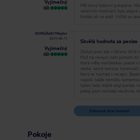
Vyjímečný
Měl levný týdenní polopenzi. Vši
večerních hodinách bylo stejné 
Krátké zdi na pláž. Určitě se zase
0509Gilla8379taylor
2019-06-11
Skvělá hodnota za peníze
Vyjímečný
Zůstali jsme zde v červnu 2019 vl
Muž na recepci nám pomohl do naš
která měla manželskou postel v l
deska, varná konvice, toustovač, 
který se nachází v recepci. Bazén
nejedli, takže nemůžu komentovat
týden tady dobře stojí peníze, ne
pokoji jsem nechala náušnice, d
Zobrazit více recenzí
Pokoje