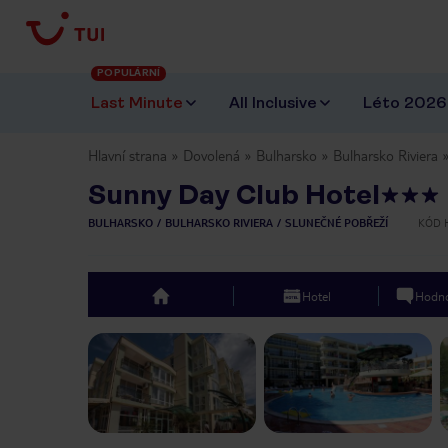
POPULÁRNÍ
Last Minute
All Inclusive
Léto 2026
Hlavní strana
Dovolená
Bulharsko
Bulharsko Riviera
Sunny Day Club Hotel
BULHARSKO
BULHARSKO RIVIERA
SLUNEČNÉ POBŘEŽÍ
KÓD 
Hotel
Hodno
top
Previous slide