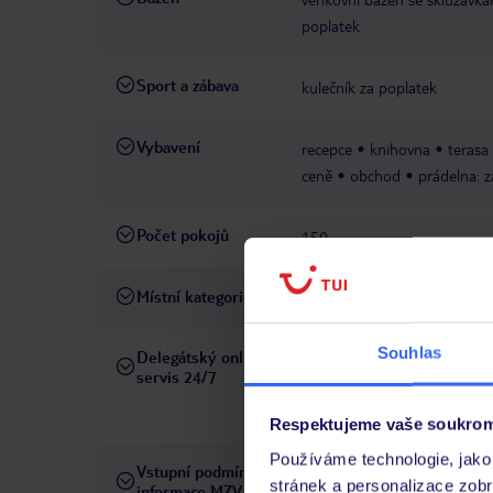
poplatek
Sport a zábava
kulečník za poplatek
Vybavení
recepce
knihovna
terasa
ceně
obchod
prádelna: 
Počet pokojů
150
Místní kategorie
3 hvězdičky
Souhlas
Delegátský online
Ve Vámi rezervovaném hotelu
servis 24/7
telefonicky, SMS a přes chat
pobytových místech a jazyko
Respektujeme vaše soukrom
Používáme technologie, jako 
Vstupní podmínky a
Přečtěte si vstupní podmínky
stránek a personalizace zob
informace MZV