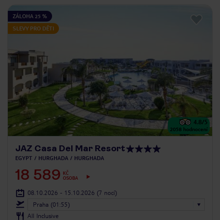
ZÁLOHA 25 %
SLEVY PRO DĚTI
4.8
/5
2058
hodnocení
JAZ Casa Del Mar Resort
EGYPT
HURGHADA
HURGHADA
18 589
KČ
OSOBA
08.10.2026 - 15.10.2026
(7 nocí)
Praha (01:55)
All Inclusive