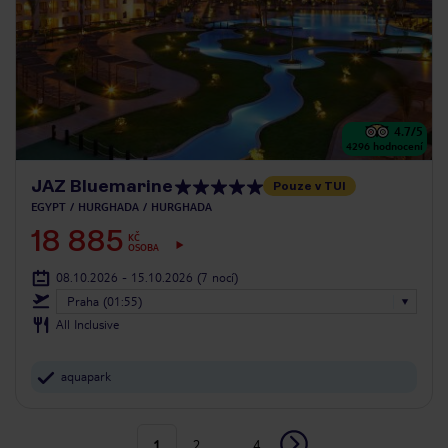
4.7
/5
4296
hodnocení
JAZ Bluemarine
Pouze v TUI
EGYPT
HURGHADA
HURGHADA
18 885
KČ
OSOBA
08.10.2026 - 15.10.2026
(7 nocí)
Praha (01:55)
All Inclusive
aquapark
1
2
...
4