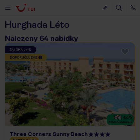
Hurghada Léto
Nalezeny 64 nabídky
ZÁLOHA 25 %
DOPORUČUJEME
4.6
/5
7368
hodnocení
Three Corners Sunny Beach
Pouze v TUI