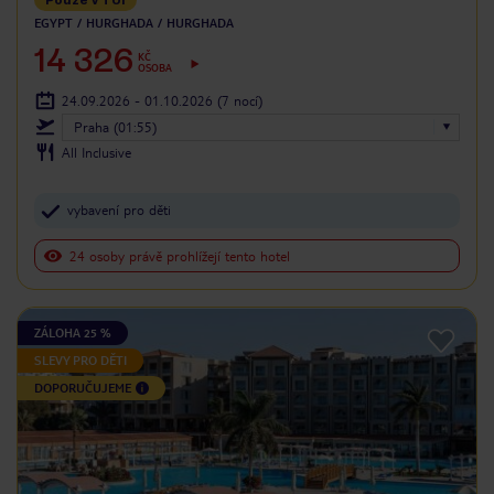
EGYPT
HURGHADA
HURGHADA
14 326
KČ
OSOBA
24.09.2026 - 01.10.2026
(7 nocí)
Praha (01:55)
All Inclusive
vybavení pro děti
24 osoby právě prohlížejí tento hotel
ZÁLOHA 25 %
SLEVY PRO DĚTI
DOPORUČUJEME