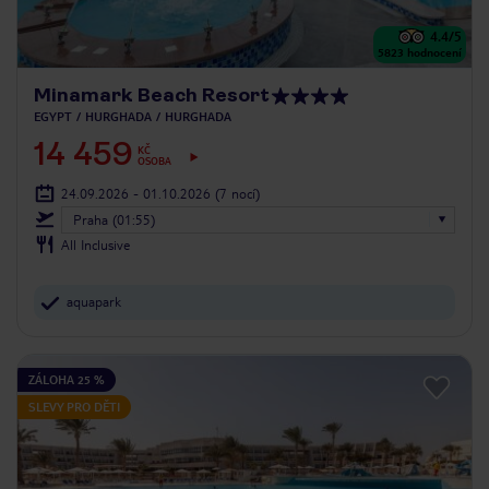
4.4
/5
5823
hodnocení
Minamark Beach Resort
EGYPT
HURGHADA
HURGHADA
14 459
KČ
OSOBA
24.09.2026 - 01.10.2026
(7 nocí)
Praha (01:55)
All Inclusive
aquapark
ZÁLOHA 25 %
SLEVY PRO DĚTI