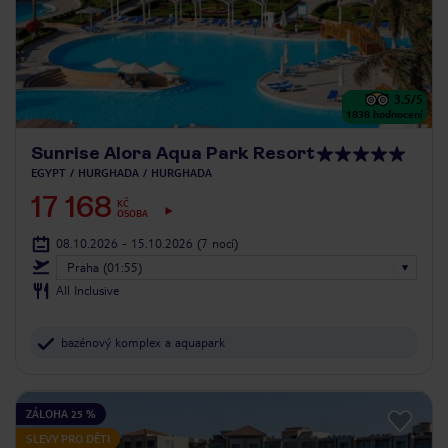
3.5
/5
1838
hodnocení
Sunrise Alora Aqua Park Resort
EGYPT
HURGHADA
HURGHADA
17 168
KČ
OSOBA
08.10.2026 - 15.10.2026
(7 nocí)
Praha (01:55)
All Inclusive
bazénový komplex a aquapark
ZÁLOHA 25 %
SLEVY PRO DĚTI