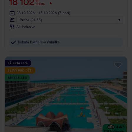
18 102
KČ
OSOBA
08.10.2026 - 15.10.2026
(7 nocí)
Praha (01:55)
All Inclusive
bohatá kulinářská nabídka
ZÁLOHA 25 %
SLEVY PRO DĚTI
BESTSELLER
4.4
/5
309
hodnocení