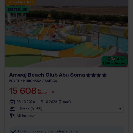
SLEVY PRO DĚTI
BESTSELLER
4.1
/5
3599
hodnocení
Amwaj Beach Club Abu Soma
EGYPT
HURGHADA
SAFAGA
15 608
KČ
OSOBA
08.10.2026 - 15.10.2026
(7 nocí)
Praha (01:55)
All Inclusive
hotel doporučený pro rodiny s dětmi