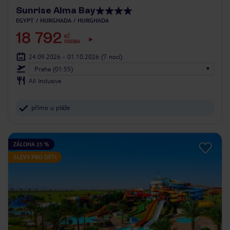
Sunrise Alma Bay
EGYPT
HURGHADA
HURGHADA
18 792
KČ
OSOBA
24.09.2026 - 01.10.2026
(7 nocí)
Praha (01:55)
All Inclusive
přímo u pláže
ZÁLOHA 25 %
SLEVY PRO DĚTI