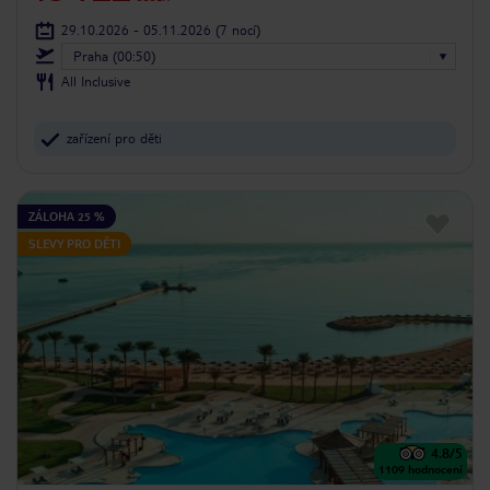
29.10.2026 - 05.11.2026
(7 nocí)
Praha (00:50)
All Inclusive
zařízení pro děti
ZÁLOHA 25 %
SLEVY PRO DĚTI
4.8
/5
1109
hodnocení