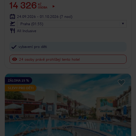
14 326
KČ
OSOBA
24.09.2026 - 01.10.2026
(7 nocí)
Praha (01:55)
All Inclusive
vybavení pro děti
24 osoby právě prohlížejí tento hotel
ZÁLOHA 25 %
SLEVY PRO DĚTI