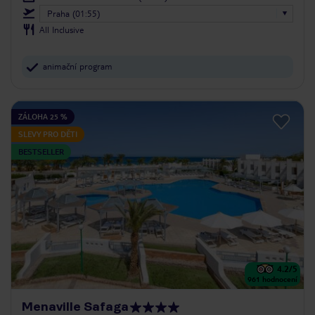
Praha (01:55)
All Inclusive
animační program
ZÁLOHA 25 %
SLEVY PRO DĚTI
BESTSELLER
4.2
/5
961
hodnocení
Menaville Safaga