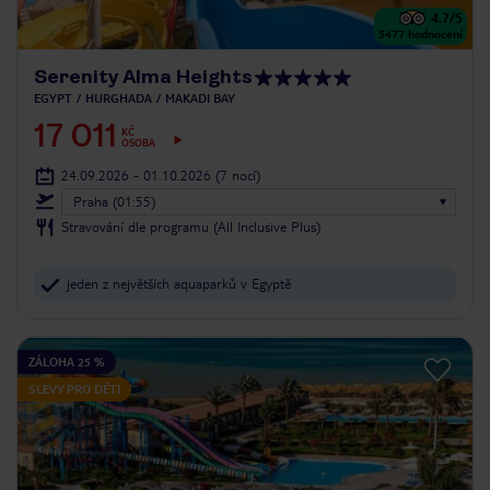
4.7
/5
5477
hodnocení
Serenity Alma Heights
EGYPT
HURGHADA
MAKADI BAY
17 011
KČ
OSOBA
24.09.2026 - 01.10.2026
(7 nocí)
Praha (01:55)
Stravování dle programu (All Inclusive Plus)
jeden z největších aquaparků v Egyptě
ZÁLOHA 25 %
SLEVY PRO DĚTI