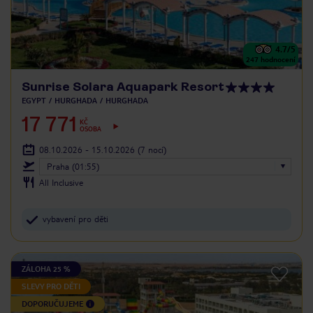
4.7
/5
247
hodnocení
Sunrise Solara Aquapark Resort
EGYPT
HURGHADA
HURGHADA
17 771
KČ
OSOBA
08.10.2026 - 15.10.2026
(7 nocí)
Praha (01:55)
All Inclusive
vybavení pro děti
ZÁLOHA 25 %
SLEVY PRO DĚTI
DOPORUČUJEME