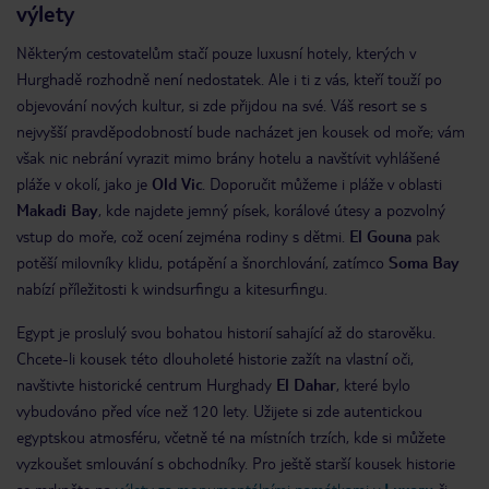
výlety
Některým cestovatelům stačí pouze luxusní hotely, kterých v
Hurghadě rozhodně není nedostatek. Ale i ti z vás, kteří touží po
objevování nových kultur, si zde přijdou na své. Váš resort se s
nejvyšší pravděpodobností bude nacházet jen kousek od moře; vám
však nic nebrání vyrazit mimo brány hotelu a navštívit vyhlášené
pláže v okolí, jako je
Old Vic
. Doporučit můžeme i pláže v oblasti
Makadi Bay
, kde najdete jemný písek, korálové útesy a pozvolný
vstup do moře, což ocení zejména rodiny s dětmi.
El Gouna
pak
potěší milovníky klidu, potápění a šnorchlování, zatímco
Soma Bay
nabízí příležitosti k windsurfingu a kitesurfingu.
Egypt je proslulý svou bohatou historií sahající až do starověku.
Chcete-li kousek této dlouholeté historie zažít na vlastní oči,
navštivte historické centrum Hurghady
El Dahar
, které bylo
vybudováno před více než 120 lety. Užijete si zde autentickou
egyptskou atmosféru, včetně té na místních trzích, kde si můžete
vyzkoušet smlouvání s obchodníky. Pro ještě starší kousek historie