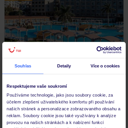
4.7
/5
247
hodnocení
Souhlas
Detaily
Více o cookies
Sunrise Solara Aquapark Resort
EGYPT
HURGHADA
HURGHADA
17 771
KČ
OSOBA
Respektujeme vaše soukromí
08.10.2026 - 15.10.2026
(7 nocí)
Používáme technologie, jako jsou soubory cookie, za
Praha (01:55)
účelem zlepšení uživatelského komfortu při používání
All Inclusive
našich stránek a personalizace zobrazovaného obsahu a
reklam. Soubory cookie jsou také využívány k analýze
vybavení pro děti
provozu na našich stránkách a k nabízení funkcí