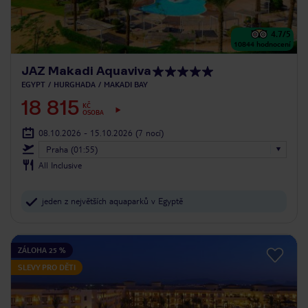
4.7
/5
10844
hodnocení
JAZ Makadi Aquaviva
EGYPT
HURGHADA
MAKADI BAY
18 815
KČ
OSOBA
08.10.2026 - 15.10.2026
(7 nocí)
Praha (01:55)
All Inclusive
jeden z největších aquaparků v Egyptě
ZÁLOHA 25 %
SLEVY PRO DĚTI