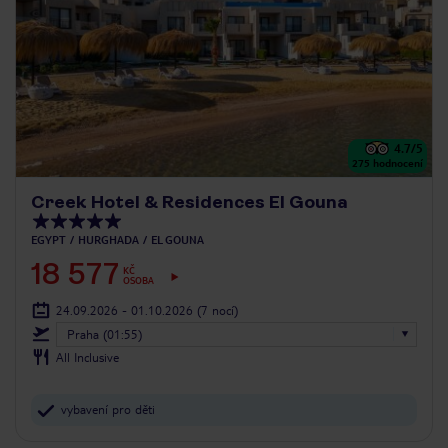
4.7
/5
275
hodnocení
Creek Hotel & Residences El Gouna
EGYPT
HURGHADA
EL GOUNA
18 577
KČ
OSOBA
24.09.2026 - 01.10.2026
(7 nocí)
Praha (01:55)
All Inclusive
vybavení pro děti