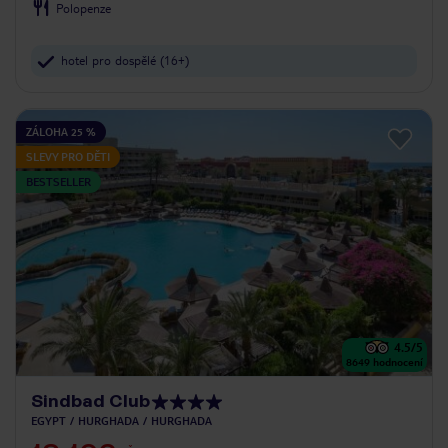
Polopenze
hotel pro dospělé (16+)
ZÁLOHA 25 %
SLEVY PRO DĚTI
BESTSELLER
4.5
/5
8649
hodnocení
Sindbad Club
EGYPT
HURGHADA
HURGHADA