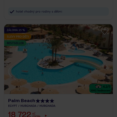
hotel vhodný pro rodiny s dětmi
ZÁLOHA 25 %
SLEVY PRO DĚTI
BESTSELLER
4.2
/5
2092
hodnocení
Palm Beach
EGYPT
HURGHADA
HURGHADA
18 722
KČ
OSOBA