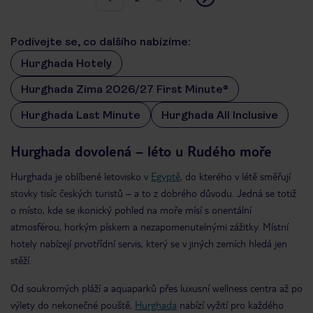
Podívejte se, co dalšího nabízíme:
Hurghada Hotely
Hurghada Zima 2026/27 First Minute®
Hurghada Last Minute
Hurghada All Inclusive
Hurghada dovolená – léto u Rudého moře
Hurghada je oblíbené letovisko v
Egyptě
, do kterého v létě směřují
stovky tisíc českých turistů – a to z dobrého důvodu. Jedná se totiž
o místo, kde se ikonický pohled na moře mísí s orientální
atmosférou, horkým pískem a nezapomenutelnými zážitky. Místní
hotely nabízejí prvotřídní servis, který se v jiných zemích hledá jen
stěží.
Od soukromých pláží a aquaparků přes luxusní wellness centra až po
výlety do nekonečné pouště,
Hurghada
nabízí vyžití pro každého