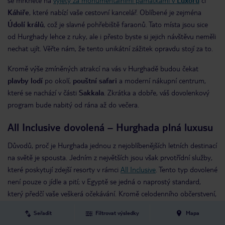
se mrkněte na
výlety za monumentálními památkami v
Luxoru
či
Káhiře
, které nabízí vaše cestovní kancelář. Oblíbené je zejména
Údolí králů
, což je slavné pohřebiště faraonů. Tato místa jsou sice
od Hurghady lehce z ruky, ale i přesto byste si jejich návštěvu neměli
nechat ujít. Věřte nám, že tento unikátní zážitek opravdu stojí za to.
Kromě výše zmíněných atrakcí na vás v Hurghadě budou čekat
plavby lodí
po okolí,
pouštní safari
a moderní nákupní centrum,
které se nachází v části
Sakkala
. Zkrátka a dobře, váš dovolenkový
program bude nabitý od rána až do večera.
All Inclusive dovolená – Hurghada plná luxusu
Důvodů, proč je Hurghada jednou z nejoblíbenějších letních destinací
na světě je spousta. Jedním z největších jsou však prvotřídní služby,
které poskytují zdejší resorty v rámci
All Inclusive
. Tento typ dovolené
není pouze o jídle a pití; v Egyptě se jedná o naprostý standard,
který předčí vaše veškerá očekávání. Kromě celodenního občerstvení,
osvěžujících nápojů a zmrzliny zdarma vám váš hotel poskytne
Seřadit
Filtrovat výsledky
Mapa
slunečníky a lehátka u moře, bazény s klouzačkami a tobogány a