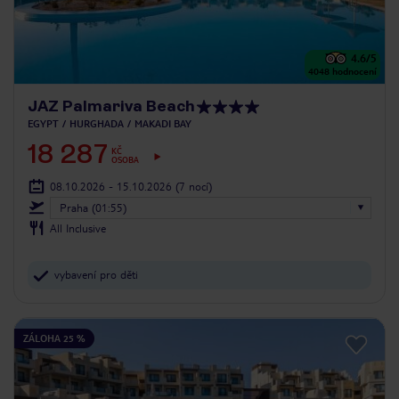
4.6
/5
4048
hodnocení
JAZ Palmariva Beach
EGYPT
HURGHADA
MAKADI BAY
18 287
KČ
OSOBA
08.10.2026 - 15.10.2026
(7 nocí)
Praha (01:55)
All Inclusive
vybavení pro děti
ZÁLOHA 25 %