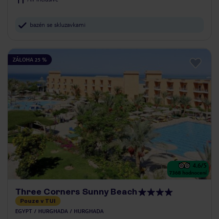
bazén se skluzavkami
ZÁLOHA 25 %
4.6
/5
7368
hodnocení
Three Corners Sunny Beach
Pouze v TUI
EGYPT
HURGHADA
HURGHADA