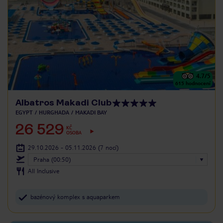
4.7
/5
615
hodnocení
Albatros Makadi Club
EGYPT
HURGHADA
MAKADI BAY
26 529
KČ
OSOBA
29.10.2026 - 05.11.2026
(7 nocí)
Praha (00:50)
All Inclusive
bazénový komplex s aquaparkem