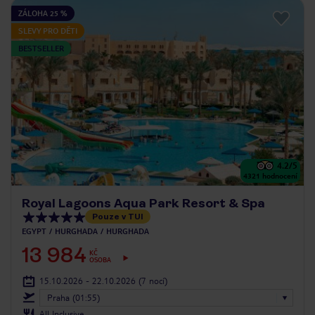
ZÁLOHA 25 %
SLEVY PRO DĚTI
BESTSELLER
4.2
/5
4321
hodnocení
Royal Lagoons Aqua Park Resort & Spa
Pouze v TUI
EGYPT
HURGHADA
HURGHADA
13 984
KČ
OSOBA
15.10.2026 - 22.10.2026
(7 nocí)
Praha (01:55)
All Inclusive