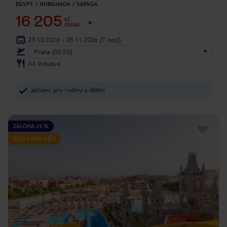
EGYPT
HURGHADA
SAFAGA
16 205
KČ
OSOBA
29.10.2026 - 05.11.2026
(7 nocí)
Praha (00:50)
All Inclusive
zařízení pro rodiny s dětmi
ZÁLOHA 25 %
SLEVY PRO DĚTI