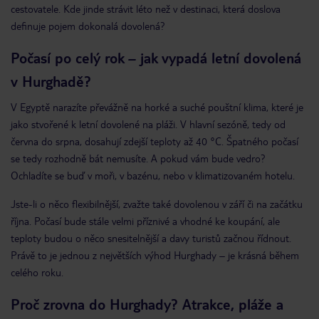
cestovatele. Kde jinde strávit léto než v destinaci, která doslova
definuje pojem dokonalá dovolená?
Počasí po celý rok – jak vypadá letní dovolená
v Hurghadě?
V Egyptě narazíte převážně na horké a suché pouštní klima, které je
jako stvořené k letní dovolené na pláži. V hlavní sezóně, tedy od
června do srpna, dosahují zdejší teploty až 40 °C. Špatného počasí
se tedy rozhodně bát nemusíte. A pokud vám bude vedro?
Ochladíte se buď v moři, v bazénu, nebo v klimatizovaném hotelu.
Jste-li o něco flexibilnější, zvažte také dovolenou v září či na začátku
října. Počasí bude stále velmi příznivé a vhodné ke koupání, ale
teploty budou o něco snesitelnější a davy turistů začnou řídnout.
Právě to je jednou z největších výhod Hurghady – je krásná během
celého roku.
Proč zrovna do Hurghady? Atrakce, pláže a