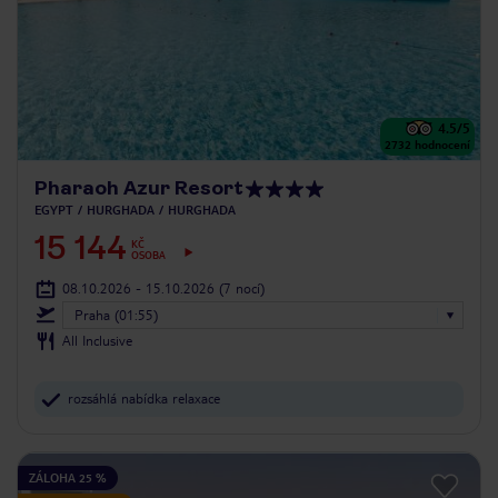
4.5
/5
2732
hodnocení
Pharaoh Azur Resort
EGYPT
HURGHADA
HURGHADA
15 144
KČ
OSOBA
08.10.2026 - 15.10.2026
(7 nocí)
Praha (01:55)
All Inclusive
rozsáhlá nabídka relaxace
ZÁLOHA 25 %