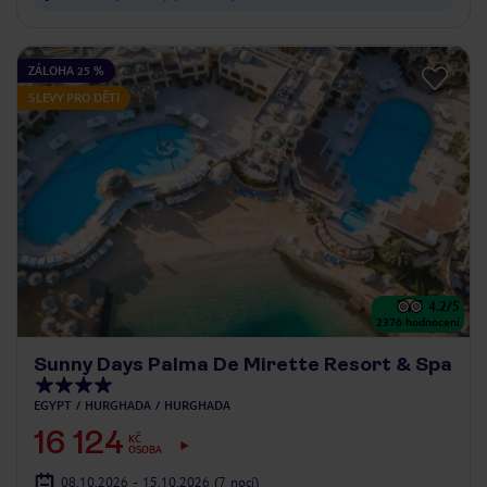
ZÁLOHA 25 %
SLEVY PRO DĚTI
4.2
/5
2376
hodnocení
Sunny Days Palma De Mirette Resort & Spa
EGYPT
HURGHADA
HURGHADA
16 124
KČ
OSOBA
08.10.2026 - 15.10.2026
(7 nocí)