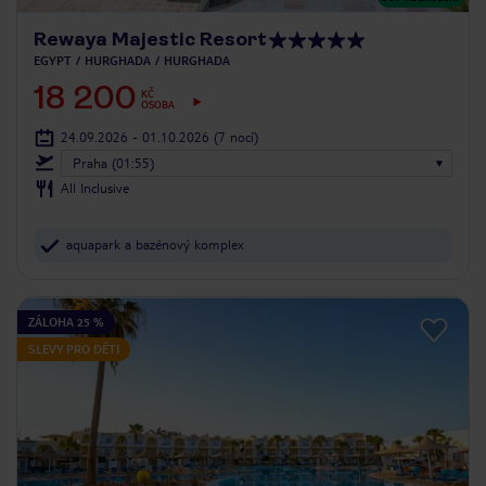
Rewaya Majestic Resort
EGYPT
HURGHADA
HURGHADA
18 200
KČ
OSOBA
24.09.2026 - 01.10.2026
(7 nocí)
Praha (01:55)
All Inclusive
aquapark a bazénový komplex
ZÁLOHA 25 %
SLEVY PRO DĚTI