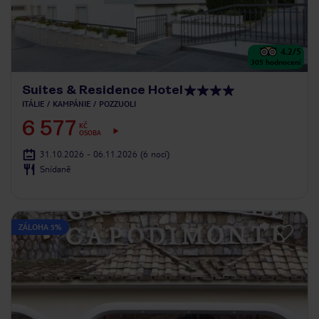
4.2
/5
305
hodnocení
Suites & Residence Hotel
ITÁLIE
KAMPÁNIE
POZZUOLI
6 577
KČ
OSOBA
31.10.2026 - 06.11.2026
(6 nocí)
Snídaně
ZÁLOHA 5%