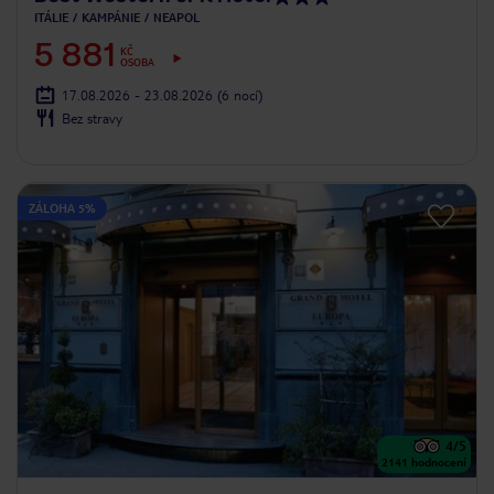
ITÁLIE
KAMPÁNIE
NEAPOL
5 881
KČ
OSOBA
17.08.2026 - 23.08.2026
(6 nocí)
Bez stravy
ZÁLOHA 5%
4
/5
2141
hodnocení