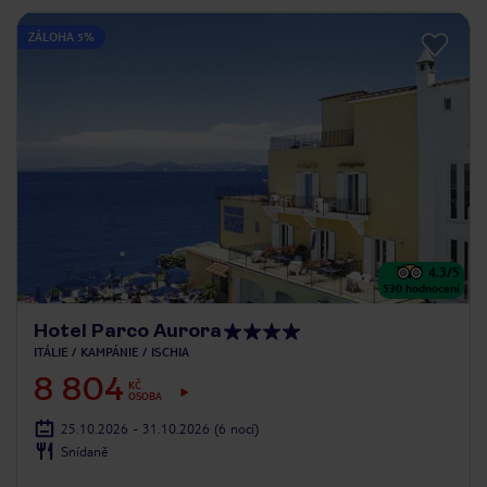
ZÁLOHA 5%
4.3
/5
530
hodnocení
Hotel Parco Aurora
ITÁLIE
KAMPÁNIE
ISCHIA
8 804
KČ
OSOBA
25.10.2026 - 31.10.2026
(6 nocí)
Snídaně