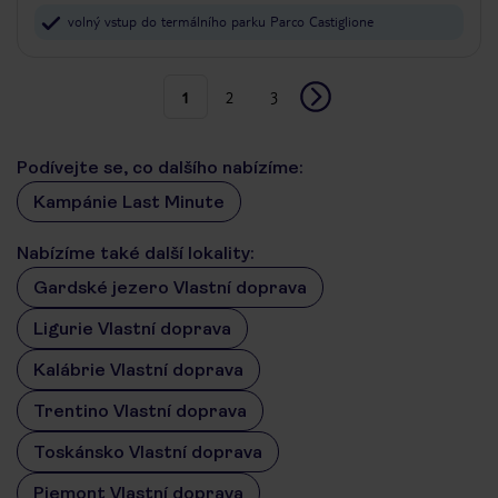
volný vstup do termálního parku Parco Castiglione
1
2
3
Podívejte se, co dalšího nabízíme:
Kampánie Last Minute
Nabízíme také další lokality:
Gardské jezero Vlastní doprava
Ligurie Vlastní doprava
Kalábrie Vlastní doprava
Trentino Vlastní doprava
Toskánsko Vlastní doprava
Piemont Vlastní doprava