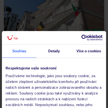
3.4
/5
363
hodnocení
Hotel San Paolo
ITÁLIE
KAMPÁNIE
NEAPOL
Souhlas
Detaily
Více o cookies
7 636
KČ
OSOBA
16.08.2026 - 22.08.2026
(6 nocí)
Respektujeme vaše soukromí
Snídaně
Používáme technologie, jako jsou soubory cookie, za
účelem zlepšení uživatelského komfortu při používání
našich stránek a personalizace zobrazovaného obsahu a
LAST MINUTE
reklam. Soubory cookie jsou také využívány k analýze
provozu na našich stránkách a k nabízení funkcí
sociálních médií. Neposkytnutí souhlasu, nebo jeho