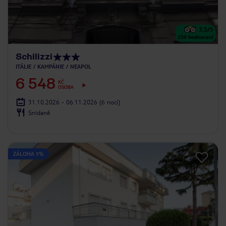
3.5
/5
250
hodnocení
Schilizzi
ITÁLIE
KAMPÁNIE
NEAPOL
6 548
KČ
OSOBA
31.10.2026 - 06.11.2026
(6 nocí)
Snídaně
ZÁLOHA 5%