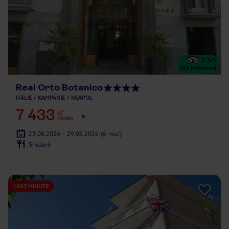
3.2
/5
624
hodnocení
Real Orto Botanico
ITÁLIE
KAMPÁNIE
NEAPOL
7 433
KČ
OSOBA
23.08.2026 - 29.08.2026
(6 nocí)
Snídaně
LAST MINUTE