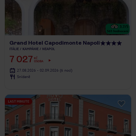
3.7
/5
565
hodnocení
Grand Hotel Capodimonte Napoli
ITÁLIE
KAMPÁNIE
NEAPOL
7 027
KČ
OSOBA
27.08.2026 - 02.09.2026
(6 nocí)
Snídaně
LAST MINUTE