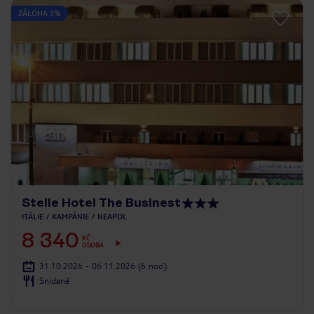
ZÁLOHA 5%
Stelle Hotel The Businest
ITÁLIE
KAMPÁNIE
NEAPOL
8 340
KČ
OSOBA
31.10.2026 - 06.11.2026
(6 nocí)
Snídaně