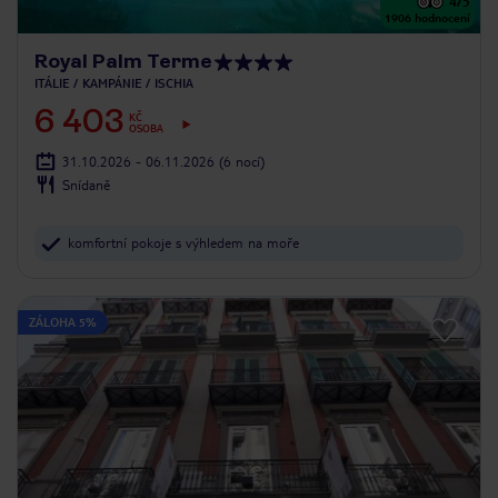
4
/5
1906
hodnocení
Royal Palm Terme
ITÁLIE
KAMPÁNIE
ISCHIA
6 403
KČ
OSOBA
31.10.2026 - 06.11.2026
(6 nocí)
Snídaně
komfortní pokoje s výhledem na moře
ZÁLOHA 5%