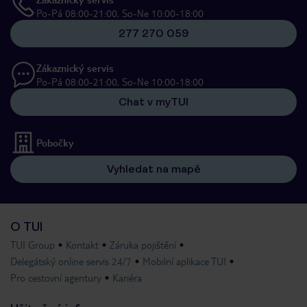
Po-Pá 08:00-21:00, So-Ne 10:00-18:00
277 270 059
Zákaznický servis
Po-Pá 08:00-21:00, So-Ne 10:00-18:00
Chat v myTUI
Pobočky
Vyhledat na mapě
O TUI
TUI Group
Kontakt
Záruka pojištění
Delegátský online servis 24/7
Mobilní aplikace TUI
Pro cestovní agentury
Kariéra