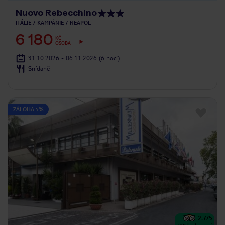
Nuovo Rebecchino
ITÁLIE
KAMPÁNIE
NEAPOL
6 180
KČ
OSOBA
31.10.2026 - 06.11.2026
(6 nocí)
Snídaně
ZÁLOHA 5%
2.7
/5