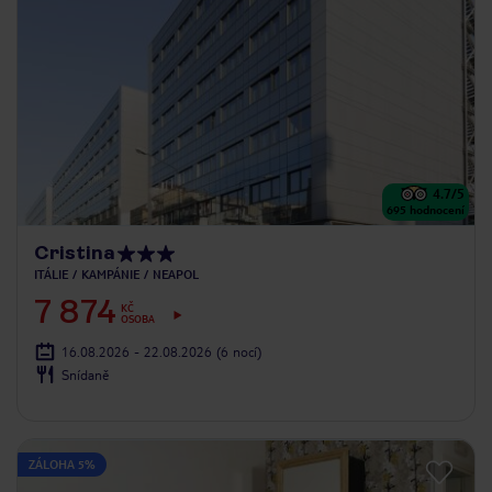
4.7
/5
695
hodnocení
Cristina
ITÁLIE
KAMPÁNIE
NEAPOL
7 874
KČ
OSOBA
16.08.2026 - 22.08.2026
(6 nocí)
Snídaně
ZÁLOHA 5%