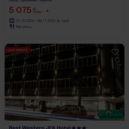
ITÁLIE
KAMPÁNIE
NEAPOL
5 075
KČ
OSOBA
31.10.2026 - 06.11.2026
(6 nocí)
Bez stravy
LAST MINUTE
4.3
/5
1098
hodnocení
Best Western JFK Hotel