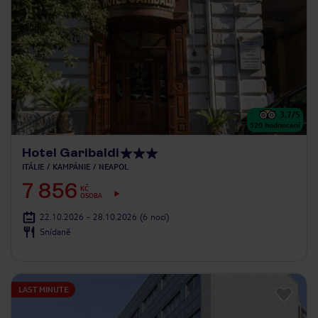
3.7
/5
520
hodnocení
Hotel Garibaldi
ITÁLIE
KAMPÁNIE
NEAPOL
7 856
KČ
OSOBA
22.10.2026 - 28.10.2026
(6 nocí)
Snídaně
LAST MINUTE