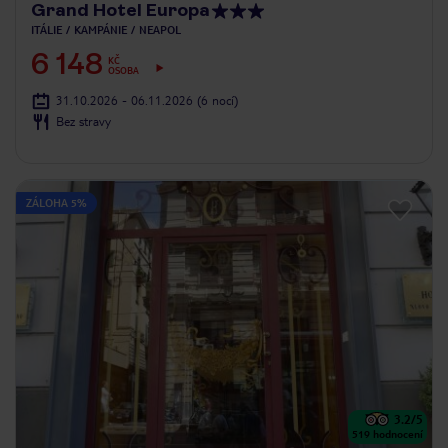
Grand Hotel Europa
ITÁLIE
KAMPÁNIE
NEAPOL
6 148
KČ
OSOBA
31.10.2026 - 06.11.2026
(6 nocí)
Bez stravy
ZÁLOHA 5%
3.2
/5
519
hodnocení