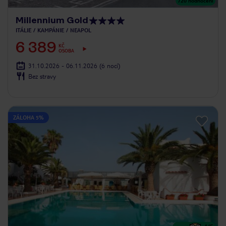
720
hodnocení
Millennium Gold
ITÁLIE
KAMPÁNIE
NEAPOL
6 389
KČ
OSOBA
31.10.2026 - 06.11.2026
(6 nocí)
Bez stravy
ZÁLOHA 5%