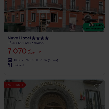
4.4
/5
1809
hodnocení
Nuvo Hotel
ITÁLIE
KAMPÁNIE
NEAPOL
7 070
KČ
OSOBA
10.08.2026 - 16.08.2026
(6 nocí)
Snídaně
LAST MINUTE