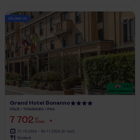
ZÁLOHA 5%
3.6
/5
2006
hodnocení
Grand Hotel Bonanno
ITÁLIE
TOSKÁNSKO
PISA
7 702
KČ
OSOBA
31.10.2026 - 06.11.2026
(6 nocí)
Snídaně