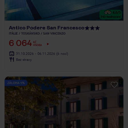
4.6
/5
743
hodnocení
Antico Podere San Francesco
ITÁLIE
TOSKÁNSKO
SAN VINCENZO
6 064
KČ
OSOBA
31.10.2026 - 06.11.2026
(6 nocí)
Bez stravy
ZÁLOHA 5%