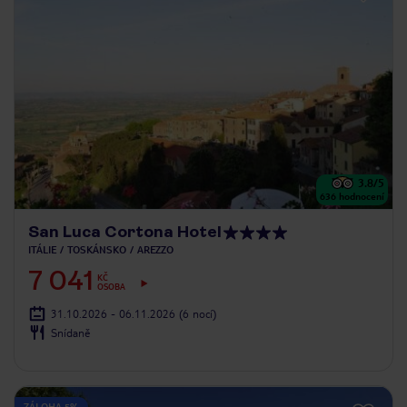
3.8
/5
636
hodnocení
San Luca Cortona Hotel
ITÁLIE
TOSKÁNSKO
AREZZO
7 041
KČ
OSOBA
31.10.2026 - 06.11.2026
(6 nocí)
Snídaně
ZÁLOHA 5%