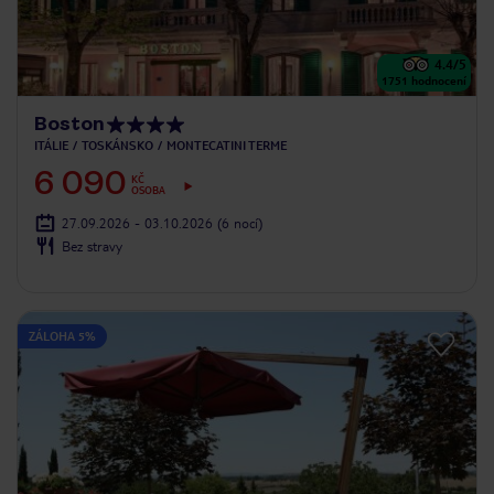
4.4
/5
1751
hodnocení
Boston
ITÁLIE
TOSKÁNSKO
MONTECATINI TERME
6 090
KČ
OSOBA
27.09.2026 - 03.10.2026
(6 nocí)
Bez stravy
ZÁLOHA 5%