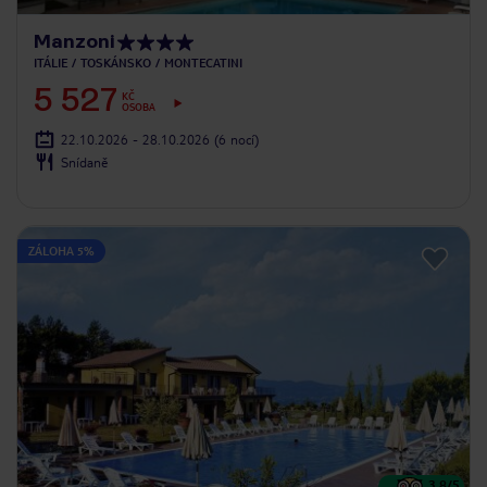
Manzoni
ITÁLIE
TOSKÁNSKO
MONTECATINI
5 527
KČ
OSOBA
22.10.2026 - 28.10.2026
(6 nocí)
Snídaně
ZÁLOHA 5%
3.8
/5