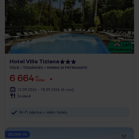
4.6
/5
825
hodnocení
Hotel Villa Tiziana
ITÁLIE
TOSKÁNSKO
MARINA DI PIETRASANTA
6 664
KČ
OSOBA
12.09.2026 - 18.09.2026
(6 nocí)
Snídaně
Wi-Fi zdarma v celém hotelu
ZÁLOHA 5%