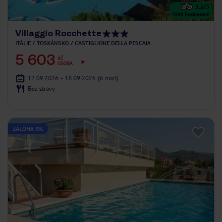
3.2
/5
1060
hodnocení
Villaggio Rocchette
ITÁLIE
TOSKÁNSKO
CASTIGLIONE DELLA PESCAIA
5 603
KČ
OSOBA
12.09.2026 - 18.09.2026
(6 nocí)
Bez stravy
ZÁLOHA 5%