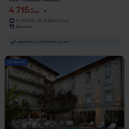
ITÁLIE
TOSKÁNSKO
MAGLIANO
4 715
KČ
OSOBA
01.10.2026 - 08.10.2026
(7 nocí)
Bez stravy
apartmány s kuchyňským koutem
ZÁLOHA 5%