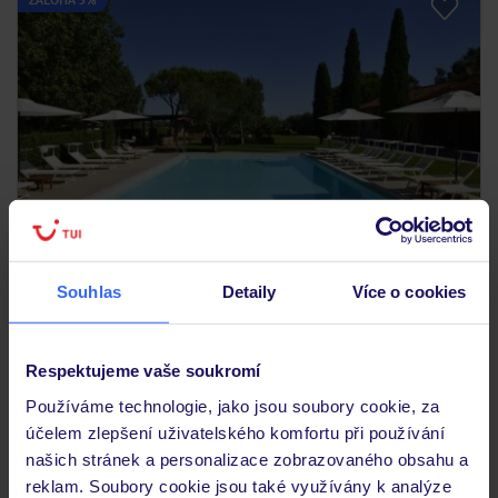
Souhlas
Detaily
Více o cookies
Fattoria San Lorenzo
ITÁLIE
TOSKÁNSKO
GROSSETO
7 088
KČ
OSOBA
Respektujeme vaše soukromí
12.09.2026 - 18.09.2026
(6 nocí)
Používáme technologie, jako jsou soubory cookie, za
Bez stravy
účelem zlepšení uživatelského komfortu při používání
našich stránek a personalizace zobrazovaného obsahu a
reklam. Soubory cookie jsou také využívány k analýze