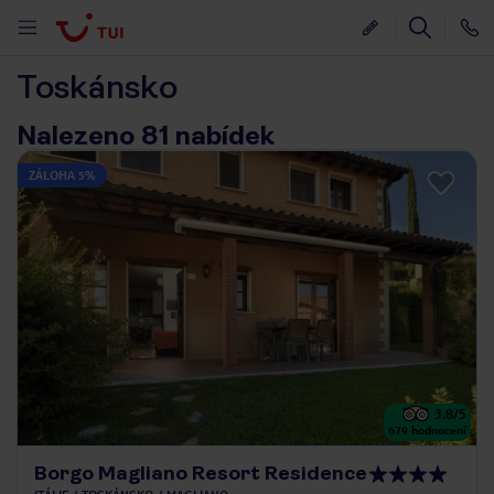
Toskánsko
Nalezeno 81 nabídek
ZÁLOHA 5%
3.8
/5
679
hodnocení
Borgo Magliano Resort Residence