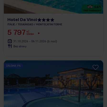
4.4
/5
1069
hodnocení
Hotel Da Vinci
ITÁLIE
TOSKÁNSKO
MONTECATINI TERME
5 797
KČ
OSOBA
31.10.2026 - 06.11.2026
(6 nocí)
Bez stravy
ZÁLOHA 5%