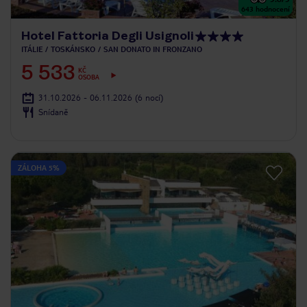
643
hodnocení
Hotel Fattoria Degli Usignoli
ITÁLIE
TOSKÁNSKO
SAN DONATO IN FRONZANO
5 533
KČ
OSOBA
31.10.2026 - 06.11.2026
(6 nocí)
Snídaně
ZÁLOHA 5%