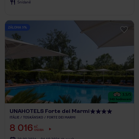
Snídaně
ZÁLOHA 5%
3.5
/5
340
hodnocení
UNAHOTELS Forte dei Marmi
ITÁLIE
TOSKÁNSKO
FORTE DEI MARMI
8 016
KČ
OSOBA