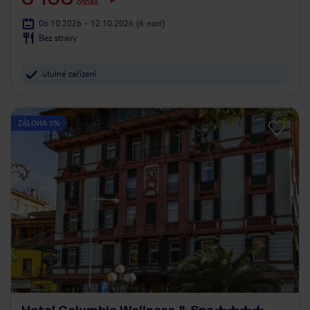
OSOBA
06.10.2026 - 12.10.2026
(6 nocí)
Bez stravy
útulné zařízení
ZÁLOHA 5%
Hotel Columbia Wellness & Spa