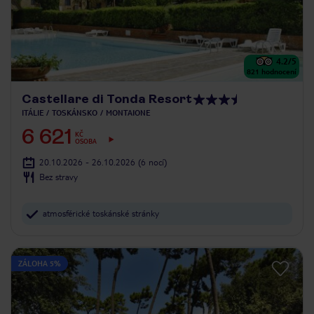
4.2
/5
821
hodnocení
Castellare di Tonda Resort
ITÁLIE
TOSKÁNSKO
MONTAIONE
6 621
KČ
OSOBA
20.10.2026 - 26.10.2026
(6 nocí)
Bez stravy
atmosférické toskánské stránky
ZÁLOHA 5%