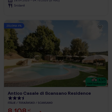
28.09.2026 - 04.10.2026
(6 nocí)
Snídaně
ZÁLOHA 5%
4.3
/5
1009
hodnocení
Antico Casale di Scansano Residence
ITÁLIE
TOSKÁNSKO
SCANSANO
8 108
KČ