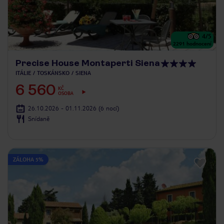
4
/5
2291
hodnocení
Precise House Montaperti Siena
ITÁLIE
TOSKÁNSKO
SIENA
6 560
KČ
OSOBA
26.10.2026 - 01.11.2026
(6 nocí)
Snídaně
ZÁLOHA 5%