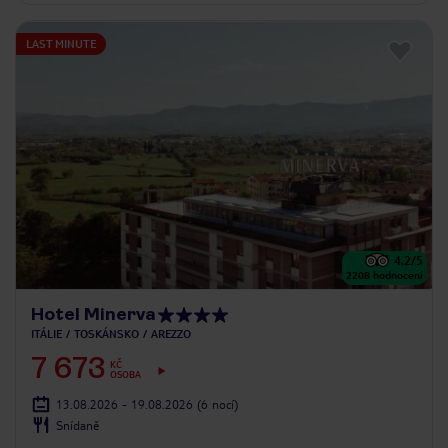
LAST MINUTE
4.2
/5
2208
hodnocení
Hotel Minerva
ITÁLIE
TOSKÁNSKO
AREZZO
7 673
KČ
OSOBA
13.08.2026 - 19.08.2026
(6 nocí)
Snídaně