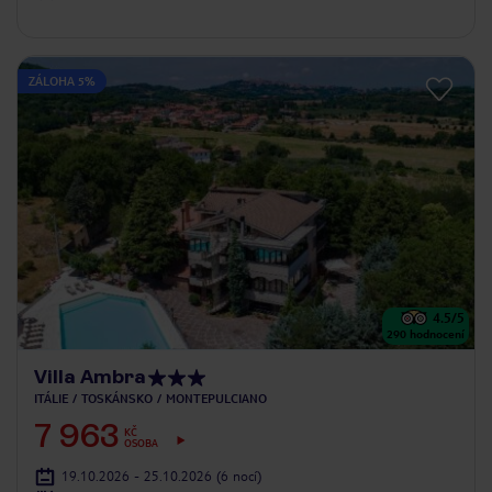
ZÁLOHA 5%
4.5
/5
290
hodnocení
Villa Ambra
ITÁLIE
TOSKÁNSKO
MONTEPULCIANO
7 963
KČ
OSOBA
19.10.2026 - 25.10.2026
(6 nocí)