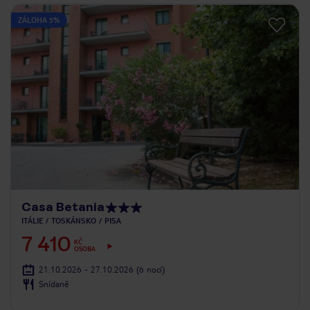
ZÁLOHA 5%
Casa Betania
ITÁLIE
TOSKÁNSKO
PISA
7 410
KČ
OSOBA
21.10.2026 - 27.10.2026
(6 nocí)
Snídaně