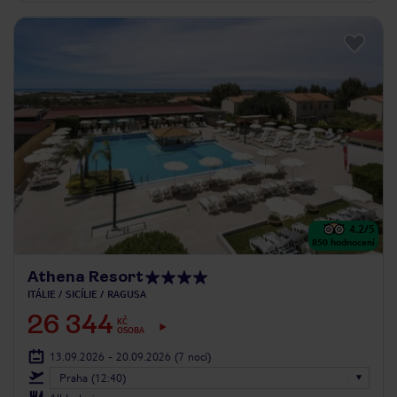
4.2
/5
850
hodnocení
Athena Resort
ITÁLIE
SICÍLIE
RAGUSA
26 344
KČ
OSOBA
13.09.2026 - 20.09.2026
(7 nocí)
Praha (12:40)