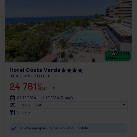
3.8
/5
2194
hodnocení
Hotel Costa Verde
ITÁLIE
SICÍLIE
CEFALU
24 781
KČ
OSOBA
04.10.2026 - 11.10.2026
(7 nocí)
Praha (12:40)
Snídaně
největší aquapark na Sicílii v areálu hotelu