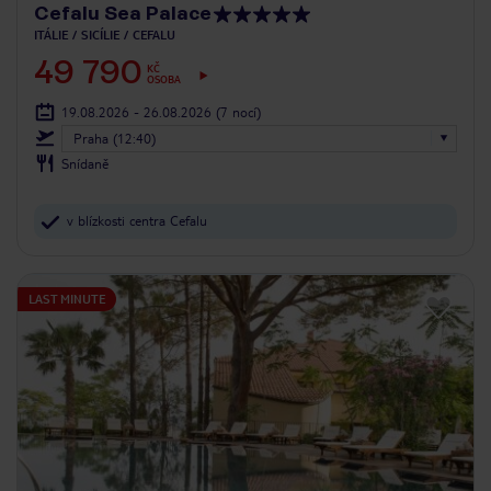
Cefalu Sea Palace
ITÁLIE
SICÍLIE
CEFALU
49 790
KČ
OSOBA
19.08.2026 - 26.08.2026
(7 nocí)
Praha (12:40)
Snídaně
v blízkosti centra Cefalu
LAST MINUTE