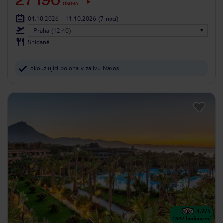
27 190
OSOBA
04.10.2026 - 11.10.2026
(7 nocí)
Praha (12:40)
Snídaně
okouzlující poloha v zálivu Naxos
4.2
/5
1692
hodnocení