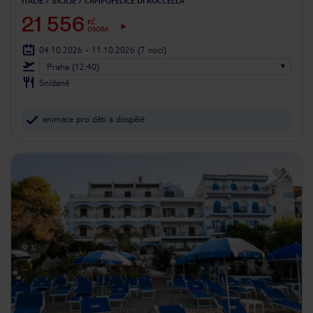
ITÁLIE
SICÍLIE
CAMPOFELICE DI ROCCELLA
21 556
KČ
OSOBA
04.10.2026 - 11.10.2026
(7 nocí)
Praha (12:40)
Snídaně
animace pro děti a dospělé