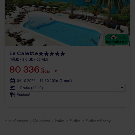
4.4
/5
886
hodnocení
Le Calette
ITÁLIE
SICÍLIE
CEFALU
80 336
KČ
OSOBA
04.10.2026 - 11.10.2026
(7 nocí)
Praha (12:40)
Snídaně
Hlavní strana
Dovolena
Italie
Sicílie
Sicílie z Prahy