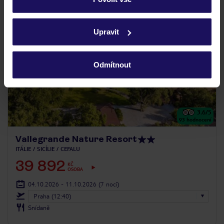
Podrobné informace o souborech cookie naleznete v
zásadách používání souborů cookie
a
zásadách
Upravit
ochrany osobních údajů.
Odmítnout
3.6
/5
93
hodnocení
Vallegrande Nature Resort
ITÁLIE
SICÍLIE
CEFALU
39 892
KČ
OSOBA
04.10.2026 - 11.10.2026
(7 nocí)
Praha (12:40)
Snídaně