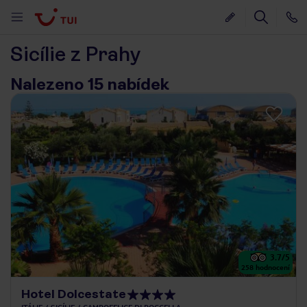
Sicílie z Prahy
Nalezeno 15 nabídek
3.7
/5
258
hodnocení
Hotel Dolcestate