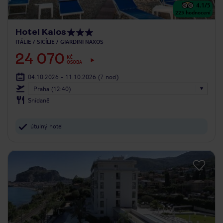
4.1
/5
225
hodnocení
Hotel Kalos
ITÁLIE
SICÍLIE
GIARDINI NAXOS
24 070
KČ
OSOBA
04.10.2026 - 11.10.2026
(7 nocí)
Praha (12:40)
Snídaně
útulný hotel