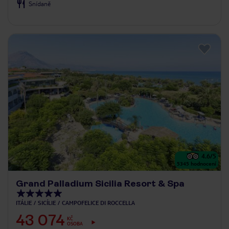
Snídaně
4.6
/5
5345
hodnocení
Grand Palladium Sicilia Resort & Spa
ITÁLIE
SICÍLIE
CAMPOFELICE DI ROCCELLA
43 074
KČ
OSOBA