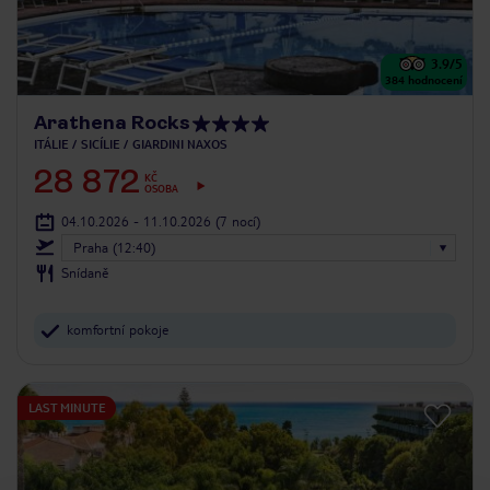
3.9
/5
384
hodnocení
Arathena Rocks
ITÁLIE
SICÍLIE
GIARDINI NAXOS
28 872
KČ
OSOBA
04.10.2026 - 11.10.2026
(7 nocí)
Praha (12:40)
Snídaně
komfortní pokoje
LAST MINUTE