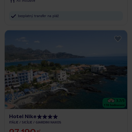
All Inclusive
bezplatný transfer na pláž
3.7
/5
178
hodnocení
Hotel Nike
ITÁLIE
SICÍLIE
GIARDINI NAXOS
KČ