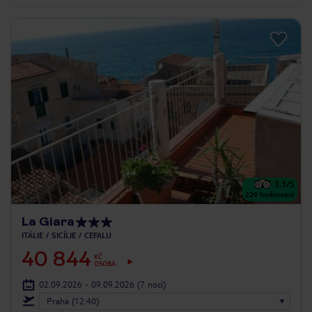
3.3
/5
229
hodnocení
La Giara
ITÁLIE
SICÍLIE
CEFALU
40 844
KČ
OSOBA
02.09.2026 - 09.09.2026
(7 nocí)
Praha (12:40)