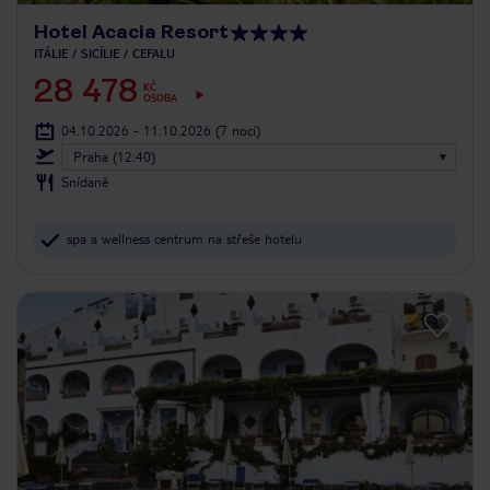
Hotel Acacia Resort
ITÁLIE
SICÍLIE
CEFALU
28 478
KČ
OSOBA
04.10.2026 - 11.10.2026
(7 nocí)
Praha (12:40)
Snídaně
spa a wellness centrum na střeše hotelu