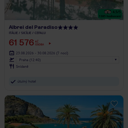
4.5
/5
1385
hodnocení
Albrei del Paradiso
ITÁLIE
SICÍLIE
CEFALU
61 576
KČ
OSOBA
23.08.2026 - 30.08.2026
(7 nocí)
Praha (12:40)
Snídaně
útulný hotel