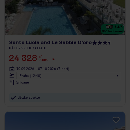
3.4
/5
966
hodnocení
Santa Lucia and Le Sabbie D'oro
ITÁLIE
SICÍLIE
CEFALU
24 328
KČ
OSOBA
30.09.2026 - 07.10.2026
(7 nocí)
Praha (12:40)
Snídaně
dětské atrakce