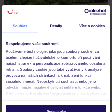
Souhlas
Detaily
Více o cookies
3.8
/5
952
hodnocení
Respektujeme vaše soukromí
Sant Alphio Garden
Používáme technologie, jako jsou soubory cookie, za
ITÁLIE
SICÍLIE
GIARDINI NAXOS
účelem zlepšení uživatelského komfortu při používání
35 734
KČ
našich stránek a personalizace zobrazovaného obsahu a
OSOBA
reklam. Soubory cookie jsou také využívány k analýze
26.08.2026 - 02.09.2026
(7 nocí)
provozu na našich stránkách a k nabízení funkcí
Praha (12:40)
sociálních médií. Neposkytnutí souhlasu, nebo jeho
Snídaně
odvolání může negativně ovlivnit některé funkce webu.
Kliknutím na „Povolit vše“ vyjadřujete souhlas s uložením
Wi-Fi zdarma v celém hotelu
všech souborů cookie. Svůj výběr však můžete
personalizovat v sekci „Personalizace“.
Povolit vše