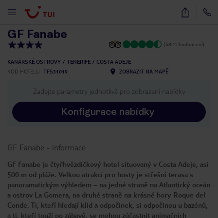
1
/
35
GF Fanabe
(6824 hodnocení)
KANÁRSKÉ OSTROVY
TENERIFE
COSTA ADEJE
KÓD HOTELU
TFS31019
ZOBRAZIT NA MAPĚ
Zadejte parametry jednotlivě pro zobrazení nabídky
Konfigurace nabídky
GF Fanabe
-
informace
GF Fanabe je čtyřhvězdičkový hotel situovaný v Costa Adeje, asi
500 m od pláže. Velkou atrakcí pro hosty je střešní terasa s
panoramatickým výhledem – na jedné straně na Atlantický oceán
a ostrov La Gomera, na druhé straně na krásné hory Roque del
Conde. Ti, kteří hledají klid a odpočinek, si odpočinou u bazénů,
a ti, kteří touží po zábavě, se mohou zúčastnit animačních