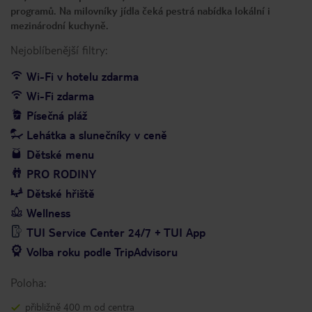
programů. Na milovníky jídla čeká pestrá nabídka lokální i
mezinárodní kuchyně.
Nejoblíbenější filtry:
Wi-Fi v hotelu zdarma
Wi-Fi zdarma
Písečná pláž
Lehátka a slunečníky v ceně
Dětské menu
PRO RODINY
Dětské hřiště
Wellness
TUI Service Center 24/7 + TUI App
Volba roku podle TripAdvisoru
Poloha:
přibližně 400 m od centra