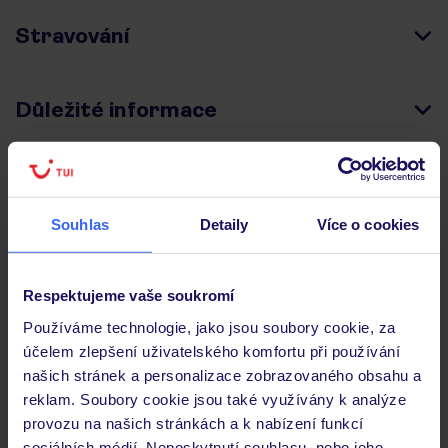
Stravování
Důležité informace
Často kladené otázky
Souhlas
Detaily
Více o cookies
Jaké doklady jsou potřebné při cestování?
Budeme ubytováni ihned po příjezdu do hotelu?
Kam jít po přistání a vyzvednutí zavazadel?
Respektujeme vaše soukromí
Zobrazit další
Používáme technologie, jako jsou soubory cookie, za
účelem zlepšení uživatelského komfortu při používání
našich stránek a personalizace zobrazovaného obsahu a
reklam. Soubory cookie jsou také využívány k analýze
Objevte další hotely v okolí
provozu na našich stránkách a k nabízení funkcí
sociálních médií. Neposkytnutí souhlasu, nebo jeho