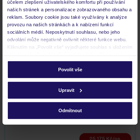
účelem zlepšení uživatelského komfortu při používání
Kam jít po přistání a vyzvednutí zavazadel?
našich stránek a personalizace zobrazovaného obsahu a
reklam. Soubory cookie jsou také využívány k analýze
Zobrazit další
provozu na našich stránkách a k nabízení funkcí
sociálních médií. Neposkytnutí souhlasu, nebo jeho
odvolání může negativně ovlivnit některé funkce webu.
Kliknutím na „Povolit vše“ vyjadřujete souhlas s uložením
Objevte další hotely v okolí
všech souborů cookie. Svůj výběr však můžete
personalizovat v sekci „Personalizace“.
Povolit vše
Podrobné informace o souborech cookie naleznete v
zásadách používání souborů cookie
a
zásadách
Upravit
ochrany osobních údajů.
Odmítnout
Bahia Principe Explore San Felipe
KANÁRSKÉ OSTROVY
TENERIFE
PUERTO DE LA CRUZ
25 175 Kč/os.