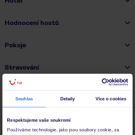
Hotel
Hodnocení hostů
Pokoje
Stravování
Důležité informace
Souhlas
Detaily
Více o cookies
Často kladené otázky
Respektujeme vaše soukromí
Jaké doklady jsou potřebné při cestování?
Používáme technologie, jako jsou soubory cookie, za
Budeme ubytováni ihned po příjezdu do hotelu?