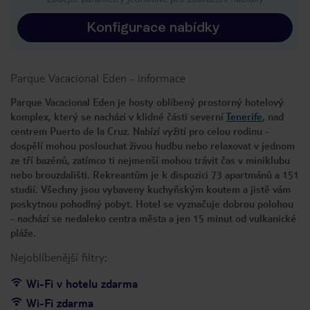
Konfigurace nabídky
Parque Vacacional Eden
-
informace
Parque Vacacional Eden je hosty oblíbený prostorný hotelový
komplex, který se nachází v klidné části severní
Tenerife
, nad
centrem Puerto de la Cruz. Nabízí vyžití pro celou rodinu -
dospělí mohou poslouchat živou hudbu nebo relaxovat v jednom
ze tří bazénů, zatímco ti nejmenší mohou trávit čas v miniklubu
nebo brouzdališti. Rekreantům je k dispozici 73 apartmánů a 151
studií. Všechny jsou vybaveny kuchyňským koutem a jistě vám
poskytnou pohodlný pobyt. Hotel se vyznačuje dobrou polohou
- nachází se nedaleko centra města a jen 15 minut od vulkanické
pláže.
Nejoblíbenější filtry:
Wi-Fi v hotelu zdarma
Wi-Fi zdarma