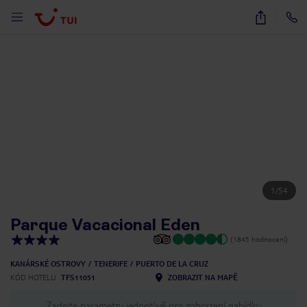
1
/
54
Parque Vacacional Eden
(1845 hodnocení)
KANÁRSKÉ OSTROVY
TENERIFE
PUERTO DE LA CRUZ
KÓD HOTELU
TFS11051
ZOBRAZIT NA MAPĚ
Zadejte parametry jednotlivě pro zobrazení nabídky