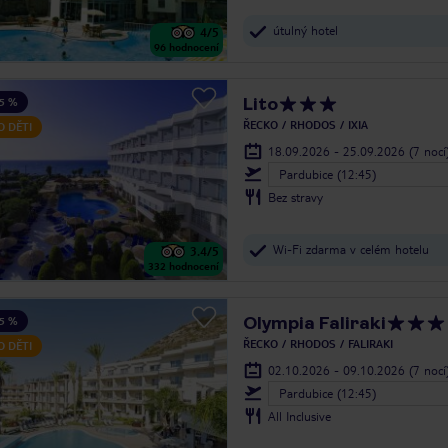
útulný hotel
4
/5
96
hodnocení
Lito
5 %
ŘECKO
RHODOS
IXIA
O DĚTI
18.09.2026 - 25.09.2026
(7 nocí
Pardubice (12:45)
Bez stravy
Wi-Fi zdarma v celém hotelu
3.4
/5
332
hodnocení
Olympia Faliraki
5 %
ŘECKO
RHODOS
FALIRAKI
O DĚTI
02.10.2026 - 09.10.2026
(7 nocí
Pardubice (12:45)
All Inclusive