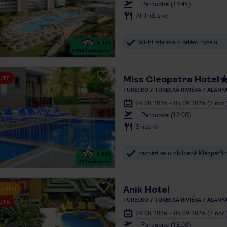
Pardubice (12:45)
All Inclusive
Wi-Fi zdarma v celém hotelu
4.1
/5
2368
hodnocení
Miss Cleopatra Hotel
UTE
TURECKO
TURECKÁ RIVIÉRA
ALANY
29.08.2026 - 05.09.2026
(7 nocí
Pardubice (18:00)
Snídaně
nachází se u oblíbené Kleopatřin
4.8
/5
70
hodnocení
Anik Hotel
O DĚTI
TURECKO
TURECKÁ RIVIÉRA
ALANY
UTE
29.08.2026 - 05.09.2026
(7 nocí
Pardubice (18:00)