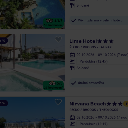
Snídaně
Wi-Fi zdarma v celém hotelu
4.3
/5
55
hodnocení
Lime Hotel
5 %
ŘECKO
RHODOS
FALIRAKI
02.10.2026 - 09.10.2026
(7 nocí
Pardubice (12:45)
Snídaně
útulná atmosféra
5
/5
25
hodnocení
Nirvana Beach
5 %
P
ŘECKO
RHODOS
THEOLOGOS
02.10.2026 - 09.10.2026
(7 nocí
Pardubice (12:45)