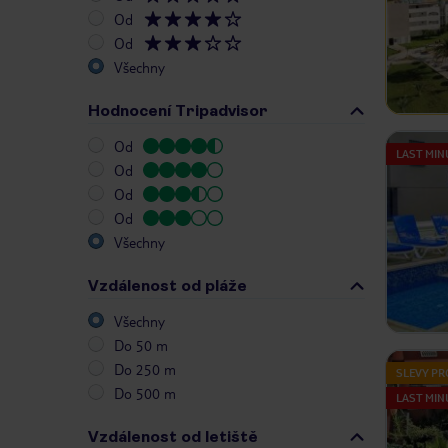
Od
Od
Všechny
Hodnocení Tripadvisor
Od
LAST MIN
Od
Od
Od
Všechny
Vzdálenost od pláže
Všechny
Do 50 m
Do 250 m
SLEVY PR
Do 500 m
LAST MIN
Vzdálenost od letiště