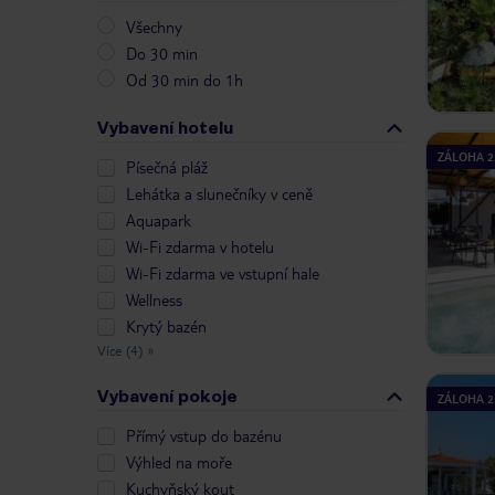
Všechny
Do 30 min
Od 30 min do 1h
Vybavení hotelu
ZÁLOHA 2
Písečná pláž
Lehátka a slunečníky v ceně
Aquapark
Wi-Fi zdarma v hotelu
Wi-Fi zdarma ve vstupní hale
Wellness
Krytý bazén
Více (4)
»
Vybavení pokoje
ZÁLOHA 2
Přímý vstup do bazénu
Výhled na moře
Kuchyňský kout