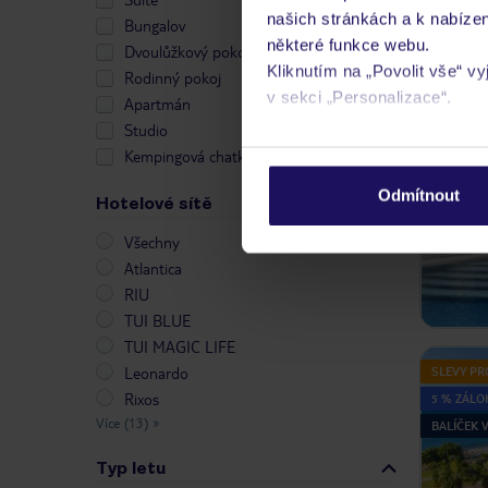
našich stránkách a k nabízen
Bungalov
některé funkce webu.
Dvoulůžkový pokoj
Kliknutím na „Povolit vše“ v
Rodinný pokoj
v sekci „Personalizace“.
Apartmán
Studio
ZÁLOHA 2
Podrobné informace o soubo
Kempingová chatka
osobních údajů.
Odmítnout
Hotelové sítě
Všechny
Atlantica
RIU
TUI BLUE
TUI MAGIC LIFE
Leonardo
SLEVY PR
Rixos
5 % ZÁLO
Více (13)
»
BALÍČEK
Typ letu