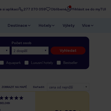
 si aplikaci
277 270 059
Oblíbené
Přihlásit se do myTUI
Destinace
Hotely
Výlety
Více
Počet osob
Vyhledat
2 dospělí
Aquapark
Luxusní hotely
Bestseller
cena od nejnižší
ZOBRAZIT NA MAPĚ
Seřadit
BELDIBI
)