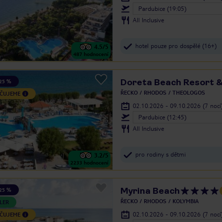
Pardubice (19:05)
All Inclusive
hotel pouze pro dospělé (16+)
4.5
/5
487
hodnocení
Doreta Beach Resort 
25 %
ŘECKO
RHODOS
THEOLOGOS
ČUJEME
02.10.2026 - 09.10.2026
(7 nocí
Pardubice (12:45)
All Inclusive
pro rodiny s dětmi
3.2
/5
2233
hodnocení
Myrina Beach
25 %
ŘECKO
RHODOS
KOLYMBIA
LER
02.10.2026 - 09.10.2026
(7 nocí
ČUJEME