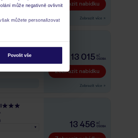
Zobrazit nabídku
olání může negativně ovlivnit
Zobrazit více
»
 však můžete personalizovat
a
zásadách ochrany
)
13 015
Povolit vše
KČ
OSOBA
Zobrazit nabídku
Zobrazit více
»
l
A
)
13 456
KČ
OSOBA