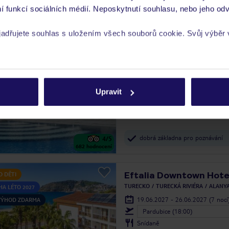
í funkcí sociálních médií. Neposkytnutí souhlasu, nebo jeho odv
v blízkosti místních atrakcí
4.6
/5
yjadřujete souhlas s uložením všech souborů cookie. Svůj výběr
251
hodnocení
Esperia
5 %
rech cookie naleznete v
zásadách používání souborů cookie
ŘECKO
RHODOS
MĚSTO RHODOS
02.10.2026 - 09.10.2026
(7 nocí
Upravit
Pardubice (12:45)
Snídaně
dobrá základna pro poznávání
4
/5
682
hodnocení
Eftalia Downtown Hote
O DĚTI
TURECKO
TURECKÁ RIVIÉRA
ALANY
HA LÉTO 2027
19.06.2027 - 26.06.2027
(7 nocí
 VÝHOD ZDARMA
Pardubice (18:00)
Snídaně