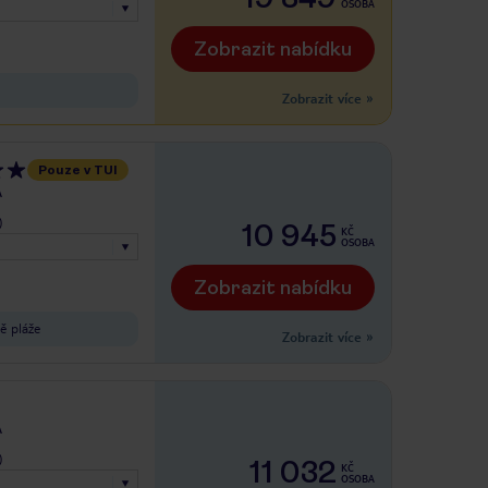
OSOBA
Zobrazit nabídku
Zobrazit více
»
Pouze v TUI
A
)
10 945
KČ
OSOBA
Zobrazit nabídku
ě pláže
Zobrazit více
»
A
)
11 032
KČ
OSOBA