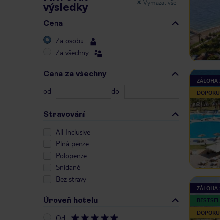
Vymazat vše
výsledky
Cena
Za osobu
Za všechny
Cena za všechny
ZÁLOHA 
od
do
DOPORU
Stravování
All Inclusive
Plná penze
Polopenze
Snídaně
Bez stravy
ZÁLOHA 
Úroveň hotelu
BESTSEL
DOPORU
Od