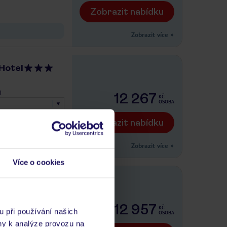
Zobrazit nabídku
Zobrazit více
»
 Hotel
)
12 267
KČ
OSOBA
Zobrazit nabídku
Zobrazit více
»
Více o cookies
)
12 957
KČ
u při používání našich
OSOBA
ny k analýze provozu na