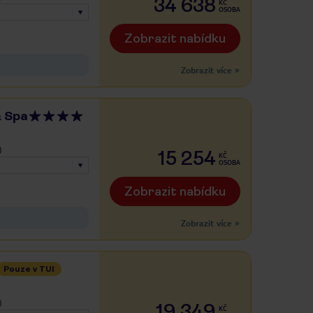
34 638
KČ
OSOBA
Zobrazit nabídku
Zobrazit více
»
& Spa
)
15 254
KČ
OSOBA
Zobrazit nabídku
Zobrazit více
»
Pouze v TUI
)
19 349
KČ