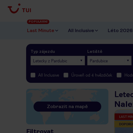
POPULÁRNÍ
Last Minute
All Inclusive
Léto 2026
Typ zájezdu
Letiště
Letecky z Pardubic
Pardubice
All Inclusive
Úroveň od 4 hvězdiček
Hodn
Lete
Nale
Zobrazit na mapě
LAST MI
DOPORU
Filtrovat