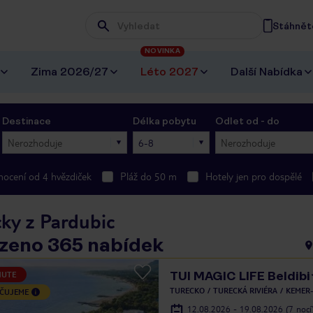
Stáhněte
Wpisz frazę, której szukasz
NOVINKA
Zima 2026/27
Léto 2027
Další Nabídka
Destinace
Délka pobytu
Odlet od - do
Nerozhoduje
6-8
Nerozhoduje
ocení od 4 hvězdiček
Pláž do 50 m
Hotely jen pro dospělé
cky z Pardubic
zeno 365 nabídek
TUI MAGIC LIFE Beldibi
NUTE
TURECKO
TURECKÁ RIVIÉRA
KEMER-
ČUJEME
12.08.2026 - 19.08.2026
(7 nocí