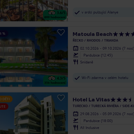
v srdci pulzující Alanye
3.6
/5
899
hodnocení
Matoula Beach
5 %
ŘECKO
RHODOS
TRIANDA
02.10.2026 - 09.10.2026
(7 nocí
Pardubice (12:45)
Snídaně
Wi-Fi zdarma v celém hotelu
4.3
/5
356
hodnocení
Hotel La Vitas
O DĚTI
TURECKO
TURECKÁ RIVIÉRA
SIDE-
UTE
29.08.2026 - 05.09.2026
(7 nocí
Pardubice (18:00)
All Inclusive