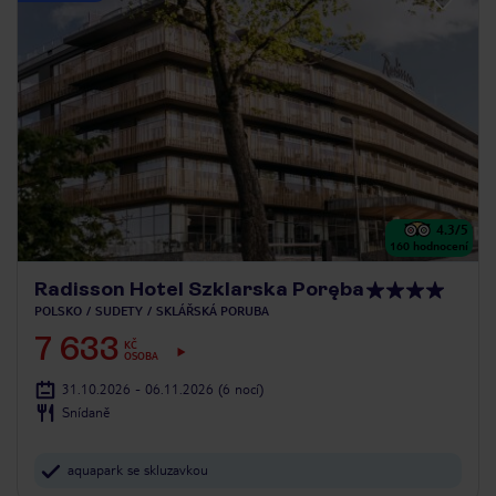
4.3
/5
160
hodnocení
Radisson Hotel Szklarska Poręba
POLSKO
SUDETY
SKLÁŘSKÁ PORUBA
7 633
KČ
OSOBA
31.10.2026 - 06.11.2026
(6 nocí)
Snídaně
aquapark se skluzavkou