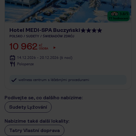
3.8
/5
77
hodnocení
Hotel MEDI-SPA Buczyński
POLSKO
SUDETY
ŚWIERADÓW ZDRÓJ
10 962
KČ
OSOBA
14.12.2026 - 20.12.2026
(6 nocí)
Polopenze
wellness centrum s léčebnými procedurami
Podívejte se, co dalšího nabízíme:
Sudety Lyžování
Nabízíme také další lokality:
Tatry Vlastní doprava