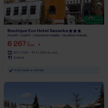
4.5
/5
442
hodnocení
Boutique Eco Hotel Sasanka
POLSKO
SUDETY
SZKLARSKA PORĘBA
SKLÁŘSKÁ PORUBA
6 267
KČ
OSOBA
28.11.2026 - 04.12.2026
(6 nocí)
Snídaně
krytý bazén a wellness