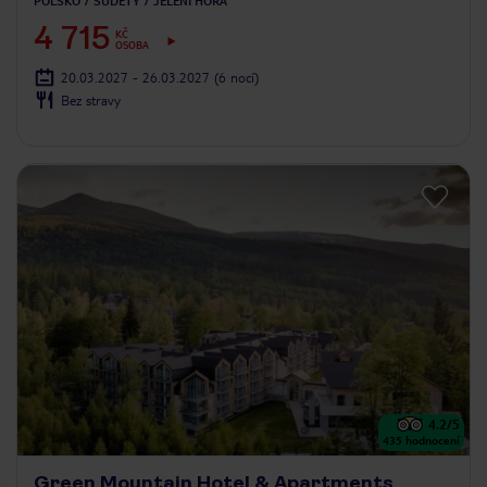
POLSKO
SUDETY
JELENÍ HORA
4 715
KČ
OSOBA
20.03.2027 - 26.03.2027
(6 nocí)
Bez stravy
4.2
/5
435
hodnocení
Green Mountain Hotel & Apartments