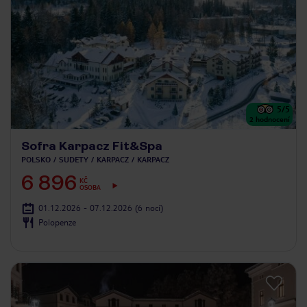
5
/5
2
hodnocení
Sofra Karpacz Fit&Spa
POLSKO
SUDETY
KARPACZ
KARPACZ
6 896
KČ
OSOBA
01.12.2026 - 07.12.2026
(6 nocí)
Polopenze