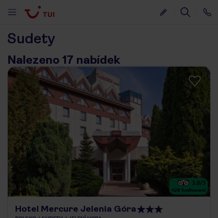
Sudety
Nalezeno 17 nabídek
3.8
/5
428
hodnocení
Hotel Mercure Jelenia Góra