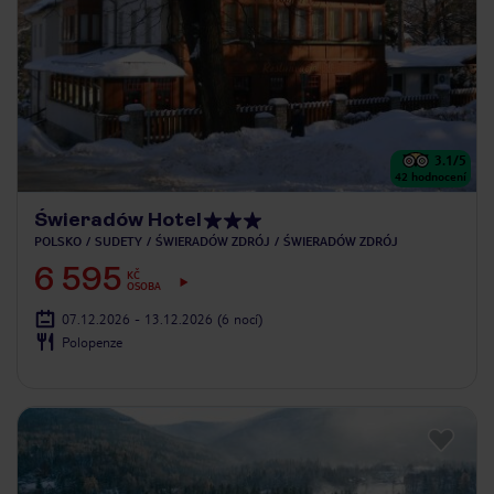
3.1
/5
42
hodnocení
Świeradów Hotel
POLSKO
SUDETY
ŚWIERADÓW ZDRÓJ
ŚWIERADÓW ZDRÓJ
6 595
KČ
OSOBA
07.12.2026 - 13.12.2026
(6 nocí)
Polopenze