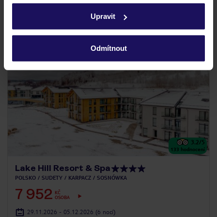
zásadách používání souborů cookie
a
zásadách
Upravit
ochrany osobních údajů.
Odmítnout
3.2
/5
133
hodnocení
Lake Hill Resort & Spa
POLSKO
SUDETY
KARPACZ
SOSNÓWKA
7 952
KČ
OSOBA
29.11.2026 - 05.12.2026
(6 nocí)