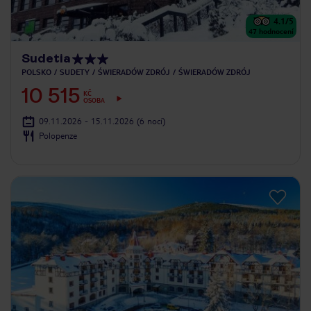
4.1
/5
47
hodnocení
Sudetia
POLSKO
SUDETY
ŚWIERADÓW ZDRÓJ
ŚWIERADÓW ZDRÓJ
10 515
KČ
OSOBA
09.11.2026 - 15.11.2026
(6 nocí)
Polopenze