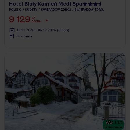
Hotel Biały Kamień Medi Spa
POLSKO
SUDETY
ŚWIERADÓW ZDRÓJ
ŚWIERADÓW ZDRÓJ
9 129
KČ
OSOBA
30.11.2026 - 06.12.2026
(6 nocí)
Polopenze
3.5
/5
35
hodnocení