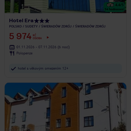
4.4
/5
54
hodnocení
Hotel Era
POLSKO
SUDETY
ŚWIERADÓW ZDRÓJ
ŚWIERADÓW ZDRÓJ
5 974
KČ
OSOBA
01.11.2026 - 07.11.2026
(6 nocí)
Polopenze
hotel s věkovým omezením 12+