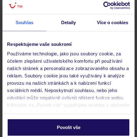
Souhlas
Detaily
Více o cookies
Respektujeme vaše soukromí
Používáme technologie, jako jsou soubory cookie, za
účelem zlepšení uživatelského komfortu při používání
našich stránek a personalizace zobrazovaného obsahu a
reklam. Soubory cookie jsou také využívány k analýze
provozu na našich stránkách a k nabízení funkcí
4.3
/5
230
hodnocení
sociálních médií. Neposkytnutí souhlasu, nebo jeho
odvolání může negativně ovlivnit některé funkce webu.
Cristal Resort
Kliknutím na „Povolit vše“ vyjadřujete souhlas s uložením
POLSKO
SUDETY
SZKLARSKA PORĘBA
SKLÁŘSKÁ PORUBA
všech souborů cookie. Svůj výběr však můžete
7 781
KČ
personalizovat v sekci „Personalizace“.
OSOBA
Povolit vše
06.03.2027 - 12.03.2027
(6 nocí)
Podrobné informace o souborech cookie naleznete v
Bez stravy