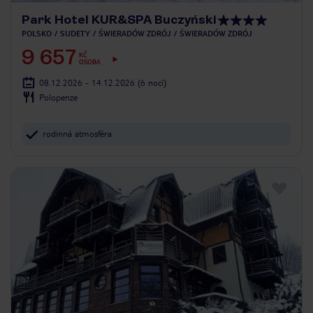
Park Hotel KUR&SPA Buczyński
POLSKO
SUDETY
ŚWIERADÓW ZDRÓJ
ŚWIERADÓW ZDRÓJ
9 657
KČ
OSOBA
08.12.2026 - 14.12.2026
(6 nocí)
Polopenze
rodinná atmosféra