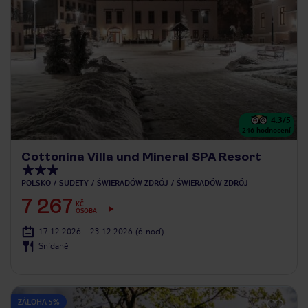
4.3
/5
246
hodnocení
Cottonina Villa und Mineral SPA Resort
POLSKO
SUDETY
ŚWIERADÓW ZDRÓJ
ŚWIERADÓW ZDRÓJ
7 267
KČ
OSOBA
17.12.2026 - 23.12.2026
(6 nocí)
Snídaně
ZÁLOHA 5%