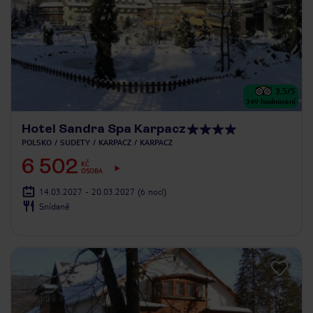
3.5
/5
349
hodnocení
Hotel Sandra Spa Karpacz
POLSKO
SUDETY
KARPACZ
KARPACZ
6 502
KČ
OSOBA
14.03.2027 - 20.03.2027
(6 nocí)
Snídaně