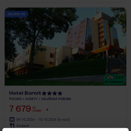
ZÁLOHA 5%
3.2
/5
84
hodnocení
Hotel Bornit
POLSKO
SUDETY
SKLÁŘSKÁ PORUBA
7 679
KČ
OSOBA
04.10.2026 - 10.10.2026
(6 nocí)
Snídaně