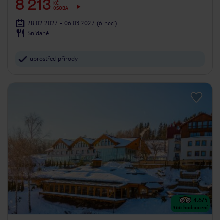
8 213
KČ
OSOBA
28.02.2027 - 06.03.2027
(6 nocí)
Snídaně
uprostřed přírody
4.6
/5
366
hodnocení