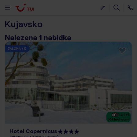
Kujavsko
Nalezena 1 nabídka
ZÁLOHA 5%
4.1
/5
608
hodnocení
Hotel Copernicus