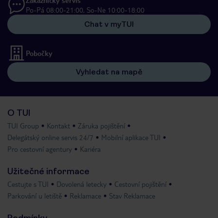
Po-Pá 08:00-21:00, So-Ne 10:00-18:00
Chat v myTUI
Pobočky
Vyhledat na mapě
O TUI
TUI Group
Kontakt
Záruka pojištění
Delegátský online servis 24/7
Mobilní aplikace TUI
Pro cestovní agentury
Kariéra
Užitečné informace
Cestujte s TUI
Dovolená letecky
Cestovní pojištění
Parkování u letiště
Reklamace
Stav Reklamace
Podmínky