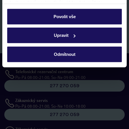
všech souborů cookie. Svůj výběr však můžete
personalizovat v sekci „Personalizace“.
Povolit vše
E-MAIL
Podrobné informace o souborech cookie naleznete v
zásadách používání souborů cookie
a
zásadách
Upravit
ochrany osobních údajů.
Přihlásit se k odběru
Odmítnout
Kontaktujte nás
Telefonické rezervační centrum
Po-Pá 08:00-21:00, So-Ne 09:00-21:00
277 270 059
Zákaznický servis
Po-Pá 08:00-21:00, So-Ne 10:00-18:00
277 270 059
Zákaznický servis