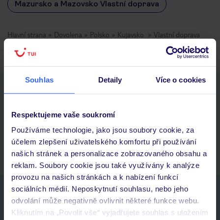
Mazursko a Mazovsko Vlastní doprava
Hlavní strana
Dovolena
Polsko
Kujavsko
Vlastní doprava
Souhlas
Detaily
Více o cookies
Stáhněte si bezplatnou aplikaci TUI
rychlé vyhledávání a prohlížení nabídek
seznam oblíbených nabídek a možnost jejich sdílení
Respektujeme vaše soukromí
historie vyhledávání a naposledy zobrazené nabídky
Používáme technologie, jako jsou soubory cookie, za
kontakt s TUI a všechny informace o tvé rezervaci v myTUI
účelem zlepšení uživatelského komfortu při používání
našich stránek a personalizace zobrazovaného obsahu a
reklam. Soubory cookie jsou také využívány k analýze
provozu na našich stránkách a k nabízení funkcí
sociálních médií. Neposkytnutí souhlasu, nebo jeho
Nezapomeňte se podívat do vaší e-mailové
odvolání může negativně ovlivnit některé funkce webu.
schránky a registraci potvrdit!
Kliknutím na „Povolit vše“ vyjadřujete souhlas s uložením
Jméno: