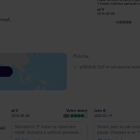
metra 4 - 5 minut Hotel snídaně je
V hotelu možnost parkování 
velmi dobrá, různé možnosti a je to
dobrou cenu. Hlavní turistick
elahehe
ali V
restaurace je velká Výhled na náš
atrakce se dají zvládnout pěšk
2019-09-10
2016-05-06
pokoj byl také úžasný Personál
Bohatá snídaně. Pokoje menší
 DeepL
recepce byl velmi nápomocný
jednoduše vybavené, ale dosta
Opravdu doporučuji tento hotel,
pokud chcete mít dobrý pobyt ve
Vídni
Poloha:
přibližně 350 m od stanice met
Velmi dobrý
ali V
John B
2016-05-06
2020-02-19
Standartní 3* hotel na výborném
Strávil jsem tu pár noc
taść
místě. Ochotný a vstřícný personál. V
pauze. Checked in at 1
hotelu možnost parkování za dobrou
bez závěsu. Bar byl stál