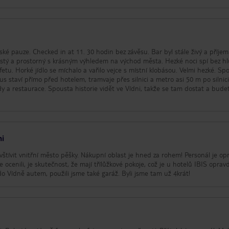
tské pauze. Checked in at 11. 30 hodin bez závěsu. Bar byl stále živý a příjem
 čistý a prostorný s krásným výhledem na východ města. Hezké noci spí bez hl
u. Horké jídlo se míchalo a vařilo vejce s místní klobásou. Velmi hezké. Sp
us staví přímo před hotelem, tramvaje přes silnici a metro asi 50 m po silnici
dy a restaurace. Spousta historie vidět ve Vídni, takže se tam dostat a budet
ni
vštívit vnitřní město pěšky. Nákupní oblast je hned za rohem! Personál je o
ce ocenili, je skutečnost, že mají třílůžkové pokoje, což je u hotelů IBIS oprav
do Vídně autem, použili jsme také garáž. Byli jsme tam už 4krát!