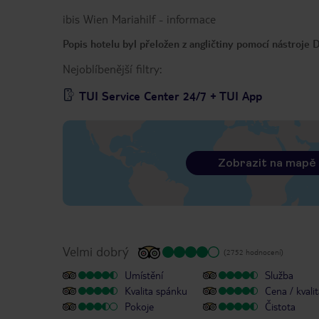
ibis Wien Mariahilf
-
informace
Popis hotelu byl přeložen z angličtiny pomocí nástroje
Nejoblíbenější filtry:
TUI Service Center 24/7 + TUI App
Zobrazit na mapě
Velmi dobrý
(2752 hodnocení)
Umístění
Služba
Kvalita spánku
Cena / kvali
Pokoje
Čistota