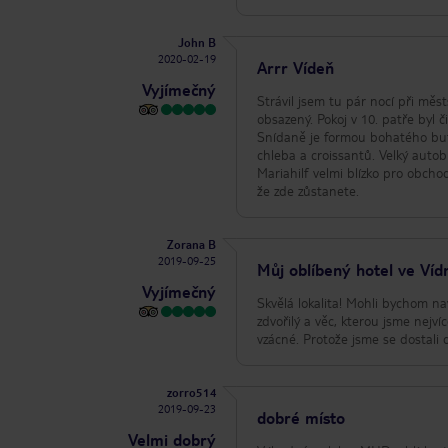
John B
2020-02-19
Arrr Vídeň
Vyjímečný
Strávil jsem tu pár nocí při měs
obsazený. Pokoj v 10. patře byl
Snídaně je formou bohatého bufet
chleba a croissantů. Velký autob
Mariahilf velmi blízko pro obcho
že zde zůstanete.
Zorana B
2019-09-25
Můj oblíbený hotel ve Víd
Vyjímečný
Skvělá lokalita! Mohli bychom na
zdvořilý a věc, kterou jsme nejví
vzácné. Protože jsme se dostali 
zorro514
2019-09-23
dobré místo
Velmi dobrý