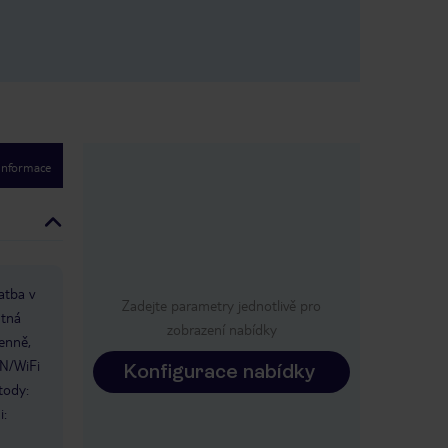
 informace
atba v
Zadejte parametry jednotlivě pro
utná
zobrazení nabídky
enně,
AN/WiFi
Konfigurace nabídky
tody:
i: