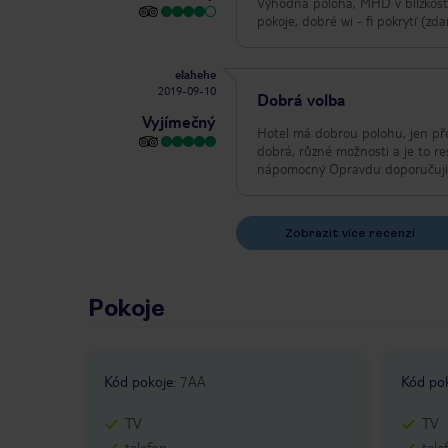
Výhodná poloha, MHD v blízkost
pokoje, dobré wi - fi pokrytí (
elahehe
2019-09-10
Dobrá volba
Vyjímečný
Hotel má dobrou polohu, jen přes
dobrá, různé možnosti a je to re
nápomocný Opravdu doporučuji t
Zobrazit více recenzí
Pokoje
Kód pokoje
:
7AA
Kód po
TV
TV
telefon
tele