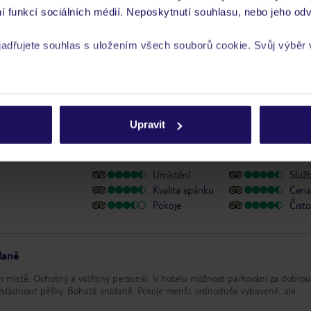
 a informace MZV týkající se země, do které cestujete.
.
í funkcí sociálních médií. Neposkytnutí souhlasu, nebo jeho odv
yjadřujete souhlas s uložením všech souborů cookie. Svůj výběr
y se zdravotním postižením
rech cookie naleznete v
zásadách používání souborů cookie
Upravit
ipAdvisor
Umístění
Služ
Kvalita spánku
Cena 
Pokoje
Čisto
daně
 místě. Ochotný a vstřícný personál. V hotelu možnost parkování za dobrou
okoje menší, jednoduše vybavené, ale