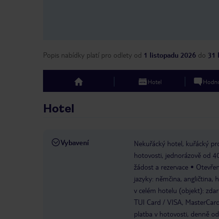
Popis nabídky platí pro odlety
od
1 listopadu 2026
do
31 
Hotel
Hodno
top
Hotel
Vybavení
Nekuřácký hotel, kuřácký pr
hotovosti, jednorázově od 4
žádost a rezervace
Otevřen
jazyky: němčina, angličtina, 
v celém hotelu (objekt): zda
TUI Card / VISA, MasterCard
platba v hotovosti, denně o