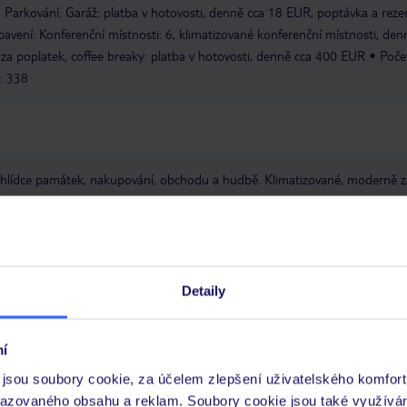
Parkování: Garáž: platba v hotovosti, denně cca 18 EUR, poptávka a reze
avení: Konferenční místnosti: 6, klimatizované konferenční místnosti, den
: za poplatek, coffee breaky: platba v hotovosti, denně cca 400 EUR
Poče
e: 338
prohlídce památek, nakupování, obchodu a hudbě. Klimatizované, moderně z
budou všichni hosté starší 15 let v Salcbursku povinně platit poplatek za
a/noc. Tento poplatek se vybírá na místě, přímo v hotelu. Na oplátku hosté
 je opravňuje k bezplatnému používání veřejné dopravy v celé spolkové zem
e od hostitele při prvním přenocování.
Detaily
 je péče poskytována pouze prostřednictvím TUI Service Center 24/7:
 v aplikaci TUI na myTUI. Podrobné informace o péči zástupce v jednotlivý
í
vých požadavcích naleznete na www.tui.cz v záložce
Delegátský online ser
jsou soubory cookie, za účelem zlepšení uživatelského komfort
razovaného obsahu a reklam. Soubory cookie jsou také využívá