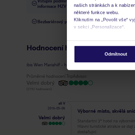
Vstupní podmínky a
Přečtěte si vstupní podmínky
našich stránkách a k nabízen
informace MZV
některé funkce webu.
Kliknutím na „Povolit vše“ v
Bezbariérový přístup
Hotel není vhodný pro osob
v sekci „Personalizace“.
Podrobné informace o soubo
Hodnocení hostů
osobních údajů.
Odmítnout
ibis Wien Mariahilf
-
hodnocení
|
vlastníkem recenze je Tr
Průměrné hodnocení TripAdvisor:
Velmi dobrý
(2752 hodnocení)
ali V
2016-05-06
Výborné místo, skvělá sní
Velmi dobrý
Standartní 3* hotel na výborném
Hlavní turistické atrakce se dají zvládnout pěšky. Bohatá snídaně. P
dostačující.