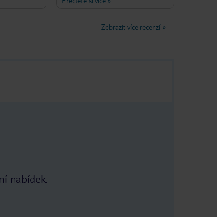
Přečtěte si více
»
tře byl čistý a
Personál je opravdu zdvořilý a věc,
ýhledem na
kterou jsme nejvíce ocenili, je
ci spí bez
skutečnost, že mají třílůžkové pokoje,
Zobrazit více recenzí
»
mou bohatého
což je u hotelů IBIS opravdu vzácné.
íchalo a vařilo
Protože jsme se dostali do Vídně
. Velmi hezké.
autem, použili jsme také garáž. Byli
santů. Velký
jsme tam už 4krát!
ed hotelem,
 metro asi 50 m
mi blízko pro
 Spousta
 takže se tam
že zde
ní nabídek.