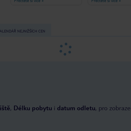
Přečtěte si více
»
Přečtěte si více
»
cenu. Hlavní turistické atrakce se dají
obsazený. Pokoj v 10. pa
zvládnout pěšky. Bohatá snídaně.
prostorný s krásným v
Pokoje menší, jednoduše vybavené,
východ města. Hezké no
ale dostačující.
hluku. Snídaně je for
bufetu. Horké jídlo se m
vejce s místní klobásou
ALENDÁŘ NEJNIŽŠÍCH CEN
Spousta chleba a crois
autobus staví přímo př
tramvaje přes silnici a
po silnici. Mariahilf vel
obchody a restaurace.
historie vidět ve Vídni,
dostat a budete rádi, 
zůstanete.
iště
,
Délku pobytu
i
datum odletu
, pro zobraze