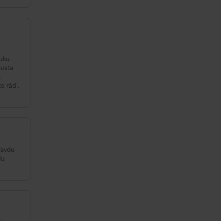
uku.
ousta
.
e rádi,
pravdu
du