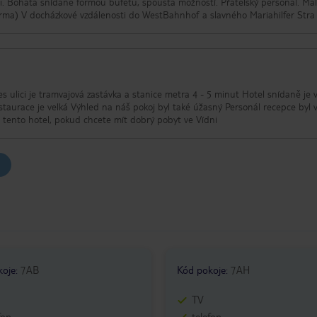
i. Bohatá snídaně formou bufetu, spousta možností. Přátelský personál. Ma
zdarma) V docházkové vzdálenosti do WestBahnhof a slavného Mariahilfer Stra 
 ulici je tramvajová zastávka a stanice metra 4 - 5 minut Hotel snídaně je 
staurace je velká Výhled na náš pokoj byl také úžasný Personál recepce byl 
ento hotel, pokud chcete mít dobrý pobyt ve Vídni
koje
:
7AB
Kód pokoje
:
7AH
TV
fon
telefon