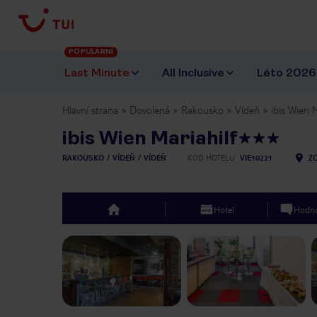
POPULÁRNÍ
Last Minute
All Inclusive
Léto 2026
Hlavní strana
Dovolená
Rakousko
Vídeň
ibis Wien M
ibis Wien Mariahilf
RAKOUSKO
VÍDEŇ
VÍDEŇ
KÓD HOTELU
VIE10221
Z
Hotel
Hodno
top
Previous slide