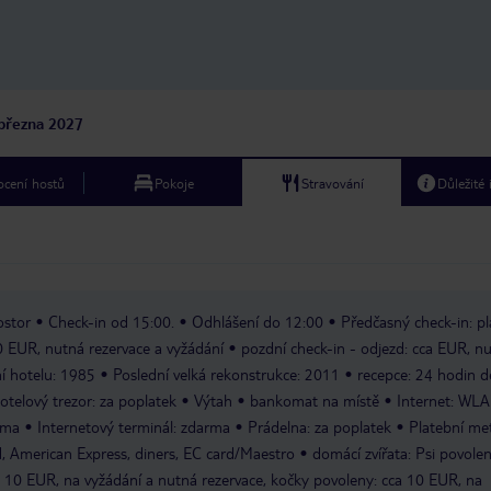
března 2027
cení hostů
Pokoje
Stravování
Důležité
ostor
Check-in od 15:00.
Odhlášení do 12:00
Předčasný check-in: pl
0 EUR, nutná rezervace a vyžádání
pozdní check-in - odjezd: cca EUR, n
í hotelu: 1985
Poslední velká rekonstrukce: 2011
recepce: 24 hodin d
hotelový trezor: za poplatek
Výtah
bankomat na místě
Internet: WL
rma
Internetový terminál: zdarma
Prádelna: za poplatek
Platební me
, American Express, diners, EC card/Maestro
domácí zvířata: Psi povolen
d 10 EUR, na vyžádání a nutná rezervace, kočky povoleny: cca 10 EUR, na