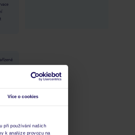
rvace
ní
t
ařízené
 obdrží
i
Více o cookies
ch
vis 24/7
u při používání našich
ny k analýze provozu na