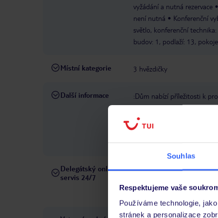
vyžádání a nutná rezervace
není nutná
Konferenční vyb
světlo, konferenční technika
budov: 1, podlaží: 13, pokoj
Místní kategorie
3 hvězdičky
Další informace
:Dům nabízí příležitosti k 
pokoje.
Od 1. května 2025 
mobilitu ve výši 0,50 €/osob
Guest Mobility Ticket, který
Salcbursko. Jízdenku obdržít
Souhlas
Delegátský online
Ve Vámi rezervovaném hotelu
servis 24/7
telefonicky, SMS a přes chat
Respektujeme vaše soukrom
pobytových místech a jazyko
Používáme technologie, jako 
stránek a personalizace zob