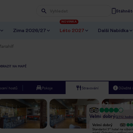
Stáhněte
Wpisz frazę, której szukasz
NOVINKA
Zima 2026/27
Léto 2027
Další Nabídka
ariahilf
OBRAZIT NA MAPĚ
cení hostů
Pokoje
Stravování
Důležité
+
2
Velmi dobrý
(
2752
hodno
Vyjímečný
Velmi dobrý
Hotel má dobrou polohu, jen přes
Standartní 3* hotel na výbo
ulici je tramvajová zastávka a stanice
místě. Ochotný a vstřícný per