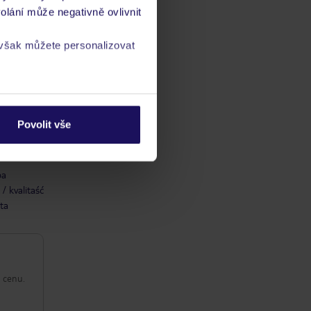
olání může negativně ovlivnit
 však můžete personalizovat
a
zásadách ochrany
Povolit vše
ba
/ kvalitaść
ta
 cenu.