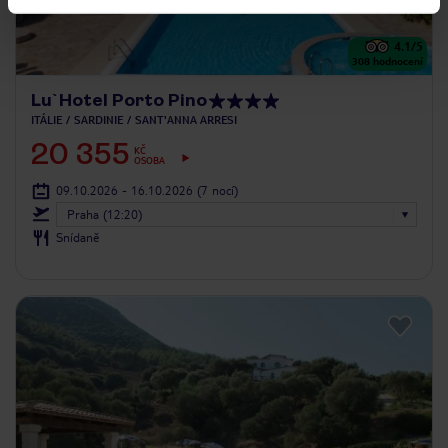
4.1
/5
308
hodnocení
Lu`Hotel Porto Pino
ITÁLIE
SARDINIE
SANT'ANNA ARRESI
20 355
KČ
OSOBA
09.10.2026 - 16.10.2026
(7 nocí)
Praha (12:20)
Snídaně