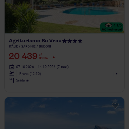
4.1
/5
502
hodnocení
Agriturismo Su Vrau
ITÁLIE
SARDINIE
BUDONI
20 439
KČ
OSOBA
07.10.2026 - 14.10.2026
(7 nocí)
Praha (12:30)
Snídaně