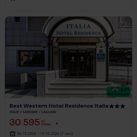
4.3
/5
876
hodnocení
Best Western Hotel Residence Italia
ITÁLIE
SARDINIE
CAGLIARI
30 595
KČ
OSOBA
06.10.2026 - 13.10.2026
(7 nocí)