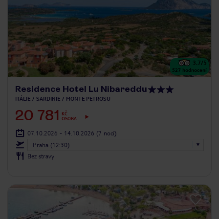
3.7
/5
527
hodnocení
Residence Hotel Lu Nibareddu
ITÁLIE
SARDINIE
MONTE PETROSU
20 781
KČ
OSOBA
07.10.2026 - 14.10.2026
(7 nocí)
Praha (12:30)
Bez stravy