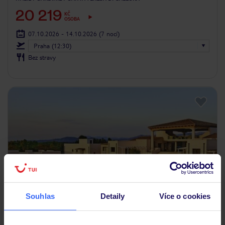
20 219
KČ
OSOBA
07.10.2026 - 14.10.2026
(7 nocí)
Praha (12:30)
Bez stravy
Souhlas
Detaily
Více o cookies
4
/5
2178
hodnocení