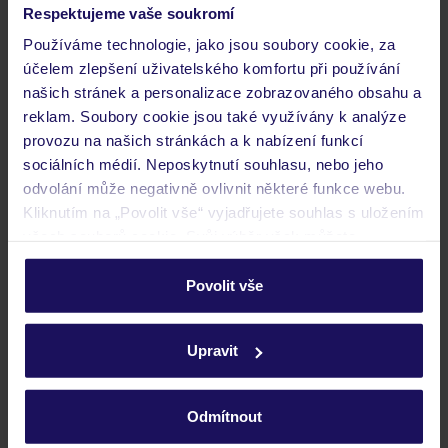
Respektujeme vaše soukromí
Grande Baia
ITÁLIE
SARDINIE
MONTE PETROSU
Používáme technologie, jako jsou soubory cookie, za
20 262
účelem zlepšení uživatelského komfortu při používání
KČ
OSOBA
našich stránek a personalizace zobrazovaného obsahu a
07.10.2026 - 14.10.2026
(7 nocí)
reklam. Soubory cookie jsou také využívány k analýze
Praha (12:30)
provozu na našich stránkách a k nabízení funkcí
Bez stravy
sociálních médií. Neposkytnutí souhlasu, nebo jeho
odvolání může negativně ovlivnit některé funkce webu.
vybavení a atrakce pro děti
Kliknutím na „Povolit vše“ vyjadřujete souhlas s uložením
všech souborů cookie. Svůj výběr však můžete
personalizovat v sekci „Personalizace“.
Povolit vše
Podrobné informace o souborech cookie naleznete v
zásadách používání souborů cookie
a
zásadách
Upravit
ochrany osobních údajů.
Odmítnout