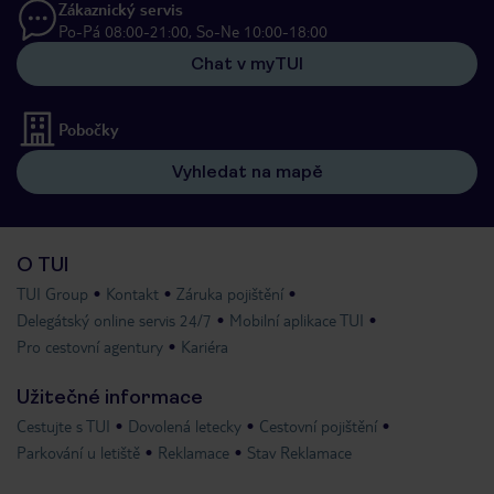
Zákaznický servis
Po-Pá 08:00-21:00, So-Ne 10:00-18:00
Chat v myTUI
Pobočky
Vyhledat na mapě
O TUI
TUI Group
Kontakt
Záruka pojištění
Delegátský online servis 24/7
Mobilní aplikace TUI
Pro cestovní agentury
Kariéra
Užitečné informace
Cestujte s TUI
Dovolená letecky
Cestovní pojištění
Parkování u letiště
Reklamace
Stav Reklamace