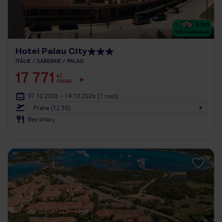
3.5
/5
123
hodnocení
Hotel Palau City
ITÁLIE
SARDINIE
PALAU
17 771
KČ
OSOBA
07.10.2026 - 14.10.2026
(7 nocí)
Praha (12:30)
Bez stravy