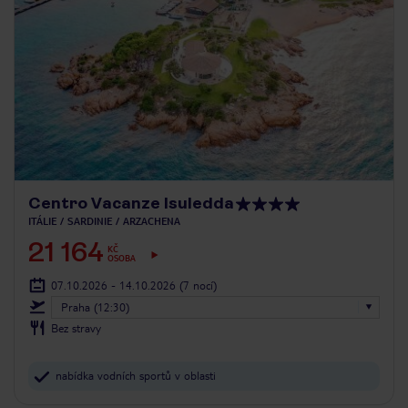
Centro Vacanze Isuledda
ITÁLIE
SARDINIE
ARZACHENA
21 164
KČ
OSOBA
07.10.2026 - 14.10.2026
(7 nocí)
Praha (12:30)
Bez stravy
nabídka vodních sportů v oblasti