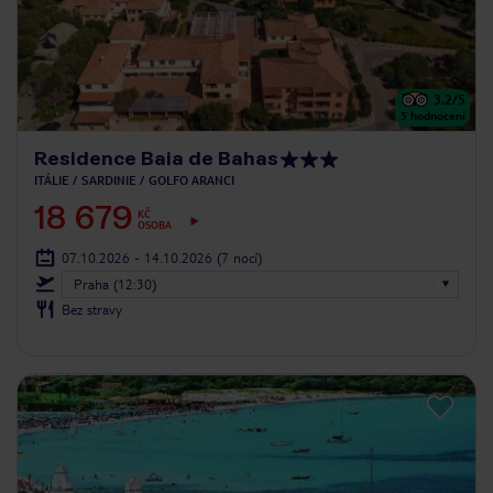
3.2
/5
5
hodnocení
Residence Baia de Bahas
ITÁLIE
SARDINIE
GOLFO ARANCI
18 679
KČ
OSOBA
07.10.2026 - 14.10.2026
(7 nocí)
Praha (12:30)
Bez stravy