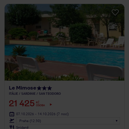
Le Mimose
ITÁLIE
SARDINIE
SAN TEODORO
21 425
KČ
OSOBA
07.10.2026 - 14.10.2026
(7 nocí)
Praha (12:30)
Snídaně