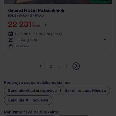
115
hodnocení
Grand Hotel Palau
ITÁLIE
SARDINIE
PALAU
22 231
KČ
OSOBA
11.10.2026 - 18.10.2026
(7 nocí)
Praha (12:30)
Bez stravy
1
2
...
6
Podívejte se, co dalšího nabízíme:
Sardinie Vlastní doprava
Sardinie Last Minute
Sardinie All Inclusive
Nabízíme také další lokality: