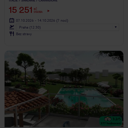
ITÁLIE
SARDINIE
CANNIGIONE
15 251
KČ
OSOBA
07.10.2026 - 14.10.2026
(7 nocí)
Praha (12:30)
Bez stravy
3.2
/5
377
hodnocení