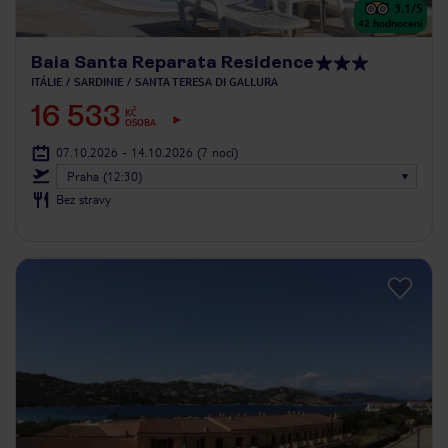
3.1
/5
42
hodnocení
Baia Santa Reparata Residence
ITÁLIE
SARDINIE
SANTA TERESA DI GALLURA
16 533
KČ
OSOBA
07.10.2026 - 14.10.2026
(7 nocí)
Praha (12:30)
Bez stravy