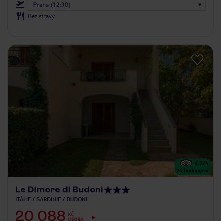
Praha (12:30)
Bez stravy
4.3
/5
26
hodnocení
Le Dimore di Budoni
ITÁLIE
SARDINIE
BUDONI
20 088
KČ
OSOBA