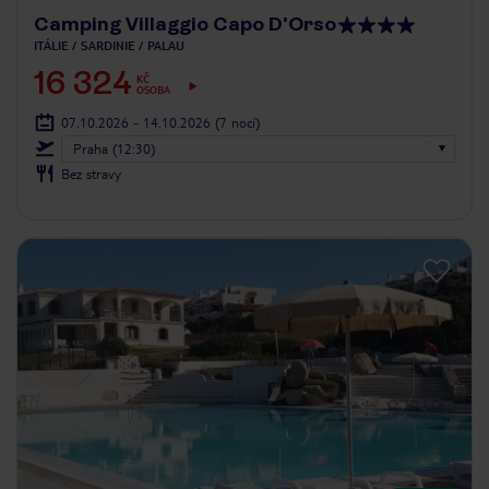
Camping Villaggio Capo D'Orso
ITÁLIE
SARDINIE
PALAU
16 324
KČ
OSOBA
07.10.2026 - 14.10.2026
(7 nocí)
Praha (12:30)
Bez stravy