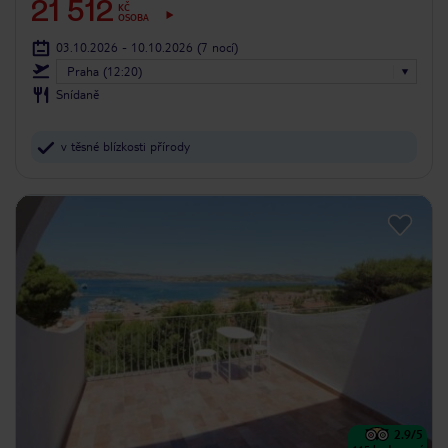
21 512
KČ
OSOBA
03.10.2026 - 10.10.2026
(7 nocí)
Praha (12:20)
Snídaně
v těsné blízkosti přírody
2.9
/5