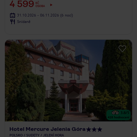
4 599
KČ
OSOBA
31.10.2026 - 06.11.2026
(6 nocí)
Snídaně
3.8
/5
428
hodnocení
Hotel Mercure Jelenia Góra
POLSKO
SUDETY
JELENÍ HORA