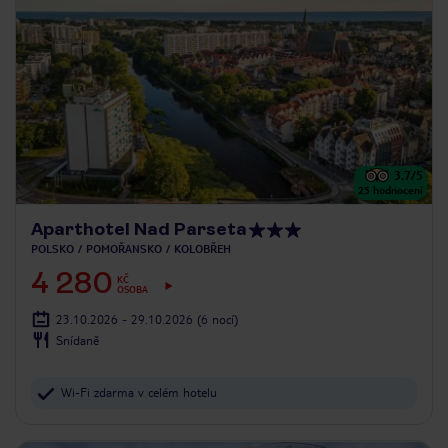
3.7
/5
25
hodnocení
Aparthotel Nad Parseta
POLSKO
POMOŘANSKO
KOLOBŘEH
4 280
KČ
OSOBA
23.10.2026 - 29.10.2026
(6 nocí)
Snídaně
Wi-Fi zdarma v celém hotelu