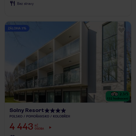
Bez stravy
ZÁLOHA 5%
2.3
/5
132
hodnocení
Solny Resort
POLSKO
POMOŘANSKO
KOLOBŘEH
4 443
KČ
OSOBA