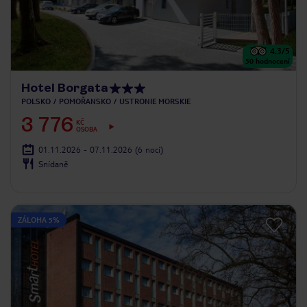
4.3
/5
50
hodnocení
Hotel Borgata
POLSKO
POMOŘANSKO
USTRONIE MORSKIE
3 776
KČ
OSOBA
01.11.2026 - 07.11.2026
(6 nocí)
Snídaně
ZÁLOHA 5%