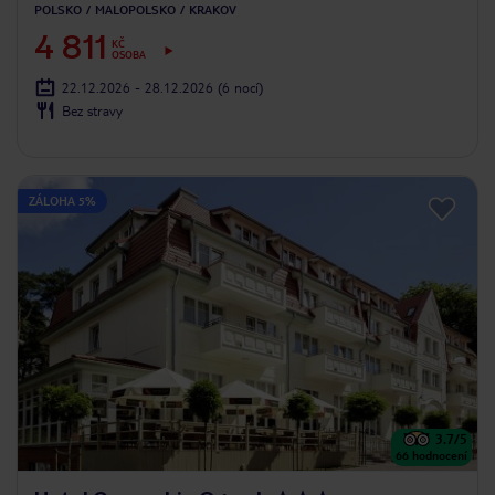
POLSKO
MALOPOLSKO
KRAKOV
4 811
KČ
OSOBA
22.12.2026 - 28.12.2026
(6 nocí)
Bez stravy
ZÁLOHA 5%
3.7
/5
66
hodnocení