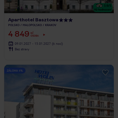
3.9
/5
92
hodnocení
Aparthotel Basztowa
POLSKO
MALOPOLSKO
KRAKOV
4 849
KČ
OSOBA
09.01.2027 - 15.01.2027
(6 nocí)
Bez stravy
ZÁLOHA 5%