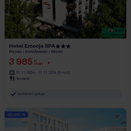
4.6
/5
103
hodnocení
Hotel Emocja SPA
POLSKO
POMOŘANSKO
MIELNO
3 985
KČ
OSOBA
01.11.2026 - 07.11.2026
(6 nocí)
Snídaně
komfortní pokoje
ZÁLOHA 5%