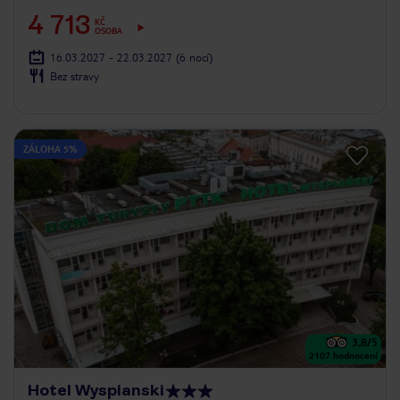
4 713
KČ
OSOBA
16.03.2027 - 22.03.2027
(6 nocí)
Bez stravy
ZÁLOHA 5%
3.8
/5
2107
hodnocení
Hotel Wyspianski