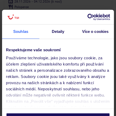
28.11.2026 - 04.12.2026
(6 nocí)
Polopenze
ZÁLOHA 5%
Souhlas
Detaily
Více o cookies
Respektujeme vaše soukromí
Používáme technologie, jako jsou soubory cookie, za
účelem zlepšení uživatelského komfortu při používání
našich stránek a personalizace zobrazovaného obsahu a
reklam. Soubory cookie jsou také využívány k analýze
provozu na našich stránkách a k nabízení funkcí
4
/5
266
hodnocení
sociálních médií. Neposkytnutí souhlasu, nebo jeho
odvolání může negativně ovlivnit některé funkce webu.
4Seasons Apartments Kraków
Kliknutím na „Povolit vše“ vyjadřujete souhlas s uložením
POLSKO
MALOPOLSKO
KRAKOV
všech souborů cookie. Svůj výběr však můžete
4 443
KČ
personalizovat v sekci „Personalizace“.
OSOBA