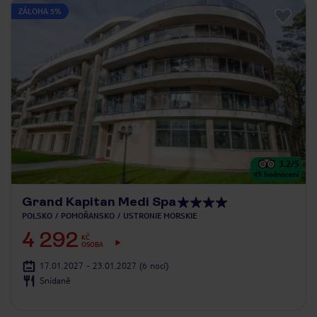
ZÁLOHA 5%
3.2
/5
45
hodnocení
Grand Kapitan Medi Spa
POLSKO
POMOŘANSKO
USTRONIE MORSKIE
4 292
KČ
OSOBA
17.01.2027 - 23.01.2027
(6 nocí)
Snídaně