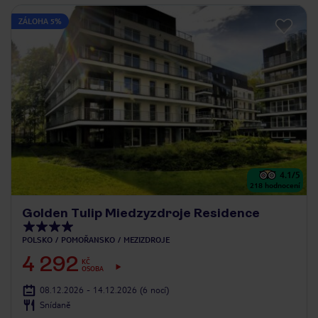
ZÁLOHA 5%
4.1
/5
218
hodnocení
Golden Tulip Miedzyzdroje Residence
POLSKO
POMOŘANSKO
MEZIZDROJE
4 292
KČ
OSOBA
08.12.2026 - 14.12.2026
(6 nocí)
Snídaně