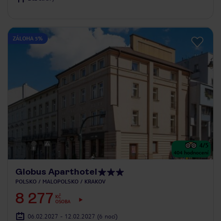
ZÁLOHA 5%
4
/5
404
hodnocení
Globus Aparthotel
POLSKO
MALOPOLSKO
KRAKOV
8 277
KČ
OSOBA
06.02.2027 - 12.02.2027
(6 nocí)