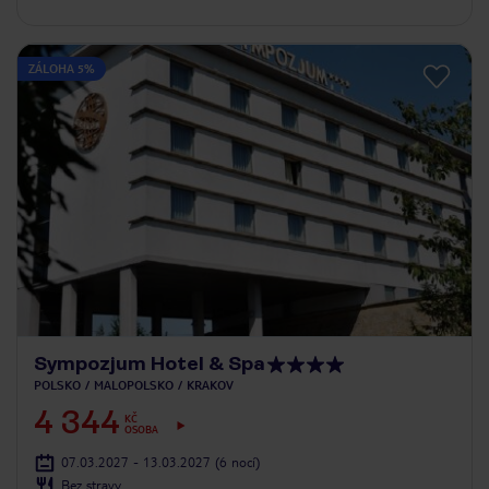
ZÁLOHA 5%
Sympozjum Hotel & Spa
POLSKO
MALOPOLSKO
KRAKOV
4 344
KČ
OSOBA
07.03.2027 - 13.03.2027
(6 nocí)
Bez stravy