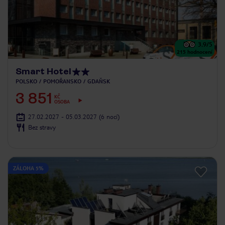
3.9
/5
215
hodnocení
Smart Hotel
POLSKO
POMOŘANSKO
GDAŇSK
3 851
KČ
OSOBA
27.02.2027 - 05.03.2027
(6 nocí)
Bez stravy
ZÁLOHA 5%