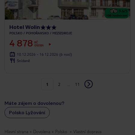
3.6
/5
108
hodnocení
Hotel Wolin
POLSKO
POMOŘANSKO
MEZIZDROJE
4 878
KČ
OSOBA
10.12.2026 - 16.12.2026
(6 nocí)
Snídaně
1
2
...
11
Máte zájem o dovolenou?
Polsko Lyžování
Hlavní strana
Dovolena
Polsko
Vlastní doprava