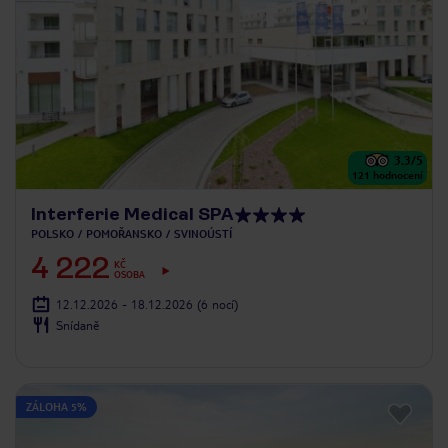
3.3
/5
121
hodnocení
Interferie Medical SPA
POLSKO
POMOŘANSKO
SVINOÚSTÍ
4 222
KČ
OSOBA
12.12.2026 - 18.12.2026
(6 nocí)
Snídaně
ZÁLOHA 5%