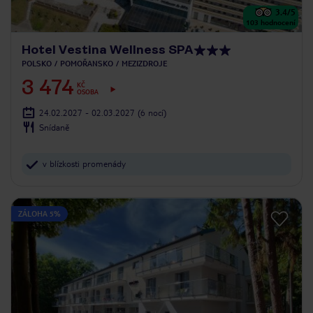
3.4
/5
103
hodnocení
Hotel Vestina Wellness SPA
POLSKO
POMOŘANSKO
MEZIZDROJE
3 474
KČ
OSOBA
24.02.2027 - 02.03.2027
(6 nocí)
Snídaně
v blízkosti promenády
ZÁLOHA 5%