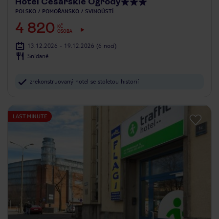
Hotel Cesarskie Ogrody
POLSKO
POMOŘANSKO
SVINOÚSTÍ
4 820
KČ
OSOBA
13.12.2026 - 19.12.2026
(6 nocí)
Snídaně
zrekonstruovaný hotel se stoletou historií
LAST MINUTE