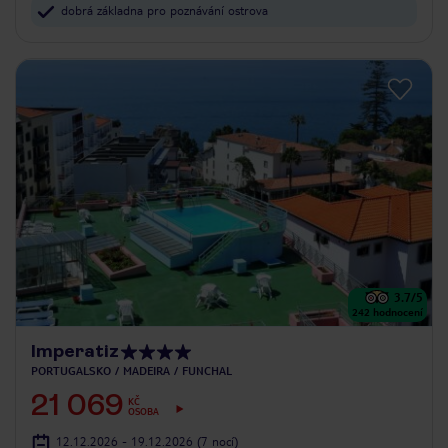
dobrá základna pro poznávání ostrova
3.7
/5
242
hodnocení
Imperatiz
PORTUGALSKO
MADEIRA
FUNCHAL
21 069
KČ
OSOBA
12.12.2026 - 19.12.2026
(7 nocí)