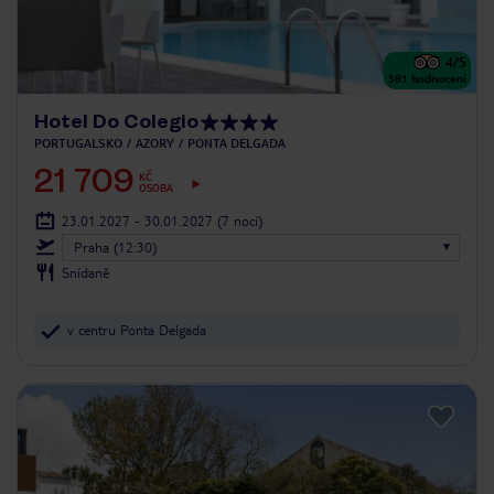
4
/5
581
hodnocení
Hotel Do Colegio
PORTUGALSKO
AZORY
PONTA DELGADA
21 709
KČ
OSOBA
23.01.2027 - 30.01.2027
(7 nocí)
Praha (12:30)
Snídaně
v centru Ponta Delgada