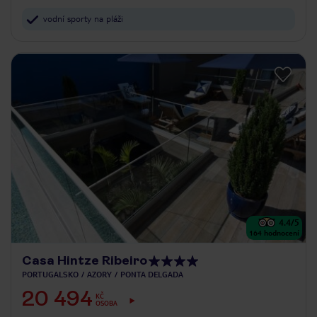
vodní sporty na pláži
4.4
/5
164
hodnocení
Casa Hintze Ribeiro
PORTUGALSKO
AZORY
PONTA DELGADA
20 494
KČ
OSOBA