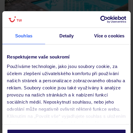
3.5
/5
1244
hodnocení
Muthu Raga Madeira
Souhlas
Detaily
Více o cookies
PORTUGALSKO
MADEIRA
FUNCHAL
20 648
KČ
OSOBA
Respektujeme vaše soukromí
12.12.2026 - 19.12.2026
(7 nocí)
Praha (12:10)
Používáme technologie, jako jsou soubory cookie, za
Bez stravy
účelem zlepšení uživatelského komfortu při používání
našich stránek a personalizace zobrazovaného obsahu a
spa a wellness centrum
reklam. Soubory cookie jsou také využívány k analýze
provozu na našich stránkách a k nabízení funkcí
sociálních médií. Neposkytnutí souhlasu, nebo jeho
odvolání může negativně ovlivnit některé funkce webu.
Kliknutím na „Povolit vše“ vyjadřujete souhlas s uložením
všech souborů cookie. Svůj výběr však můžete
personalizovat v sekci „Personalizace“.