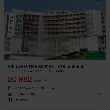
3.4
/5
805
hodnocení
VIP Executive Azores Hotel
PORTUGALSKO
AZORY
PONTA DELGADA
20 982
KČ
OSOBA
21.11.2026 - 28.11.2026
(7 nocí)
Praha (12:30)
Bez stravy