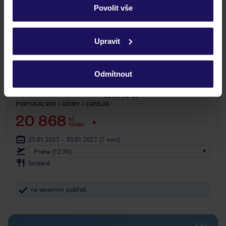
Povolit vše
Podrobné informace o souborech cookie naleznete v
zásadách používání souborů cookie
a
zásadách
Upravit
ochrany osobních údajů.
3.6
/5
Odmítnout
396
hodnocení
Hotel Vale do Navio
PORTUGALSKO
AZORY
CAPELAS
20 868
KČ
OSOBA
23.01.2027 - 30.01.2027
(7 nocí)
Praha (12:30)
Snídaně
na severním pobřeží