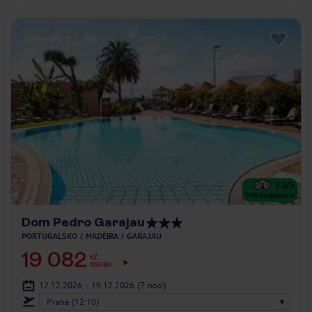
3.3
/5
799
hodnocení
Dom Pedro Garajau
PORTUGALSKO
MADEIRA
GARAJAU
19 082
KČ
OSOBA
12.12.2026 - 19.12.2026
(7 nocí)
Praha (12:10)