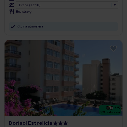
Praha (12:10)
Bez stravy
útulná atmosféra
3
/5
589
hodnocení
Dorisol Estrelicia