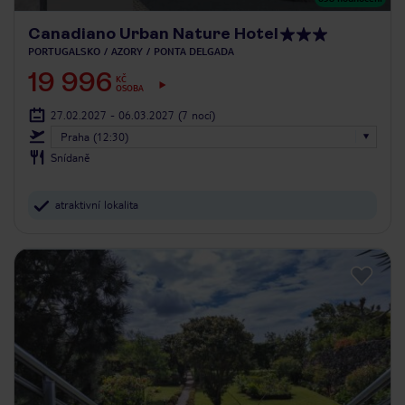
Canadiano Urban Nature Hotel
PORTUGALSKO
AZORY
PONTA DELGADA
19 996
KČ
OSOBA
27.02.2027 - 06.03.2027
(7 nocí)
Praha (12:30)
Snídaně
atraktivní lokalita