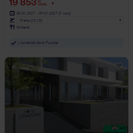
19 853
KČ
OSOBA
02.01.2027 - 09.01.2027
(7 nocí)
Praha (12:10)
Snídaně
v turistické čtvrti Funchal
4
/5
658
hodnocení