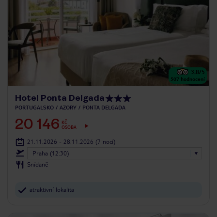
3.8
/5
507
hodnocení
Hotel Ponta Delgada
PORTUGALSKO
AZORY
PONTA DELGADA
20 146
KČ
OSOBA
21.11.2026 - 28.11.2026
(7 nocí)
Praha (12:30)
Snídaně
atraktivní lokalita