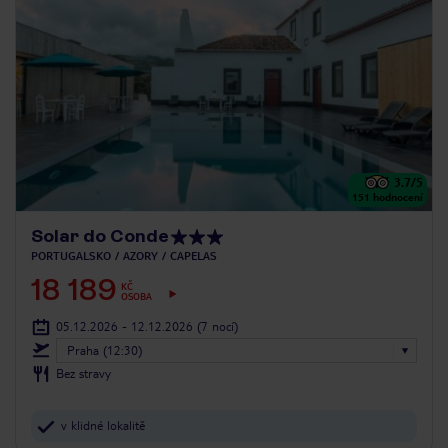
3.7
/5
151
hodnocení
Solar do Conde
PORTUGALSKO
AZORY
CAPELAS
18 189
KČ
OSOBA
05.12.2026 - 12.12.2026
(7 nocí)
Praha (12:30)
Bez stravy
v klidné lokalitě