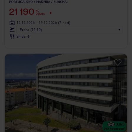
PORTUGALSKO
MADEIRA
FUNCHAL
21 190
KČ
OSOBA
12.12.2026 - 19.12.2026
(7 nocí)
Praha (12:10)
Snídaně
3.8
/5
963
hodnocení