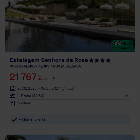
4.5
/5
99
hodnocení
Estalagem Senhora da Rosa
PORTUGALSKO
AZORY
PONTA DELGADA
21 767
KČ
OSOBA
27.02.2027 - 06.03.2027
(7 nocí)
Praha (12:30)
Snídaně
v klidné lokalitě