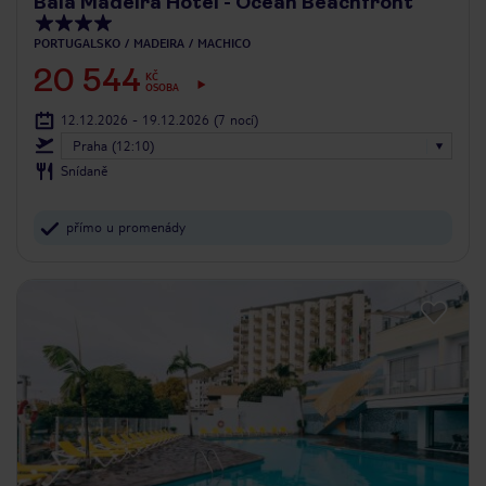
Baía Madeira Hotel - Ocean Beachfront
PORTUGALSKO
MADEIRA
MACHICO
20 544
KČ
OSOBA
12.12.2026 - 19.12.2026
(7 nocí)
Praha (12:10)
Snídaně
přímo u promenády