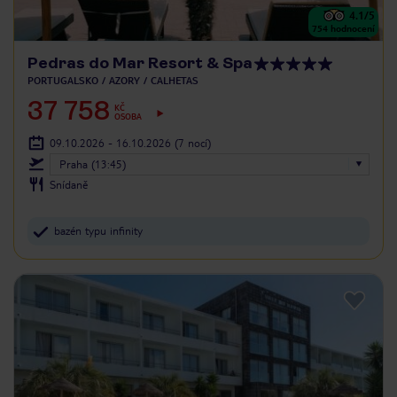
4.1
/5
754
hodnocení
Pedras do Mar Resort & Spa
PORTUGALSKO
AZORY
CALHETAS
37 758
KČ
OSOBA
09.10.2026 - 16.10.2026
(7 nocí)
Praha (13:45)
Snídaně
bazén typu infinity