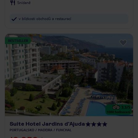
Snídaně
v blízkosti obchodů a restaurací
BESTSELLER
3.3
/5
1080
hodnocení
Suite Hotel Jardins d'Ajuda
PORTUGALSKO
MADEIRA
FUNCHAL