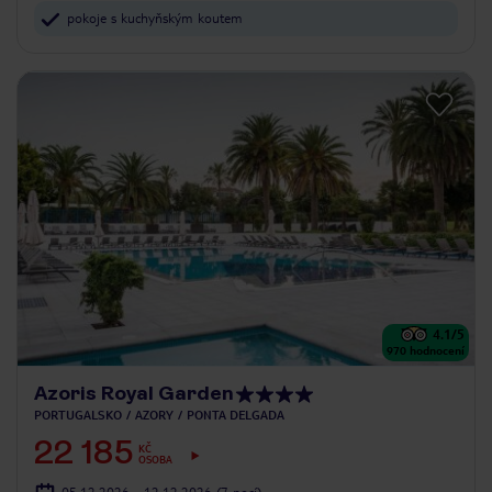
pokoje s kuchyňským koutem
4.1
/5
970
hodnocení
Azoris Royal Garden
PORTUGALSKO
AZORY
PONTA DELGADA
22 185
KČ
OSOBA
05.12.2026 - 12.12.2026
(7 nocí)