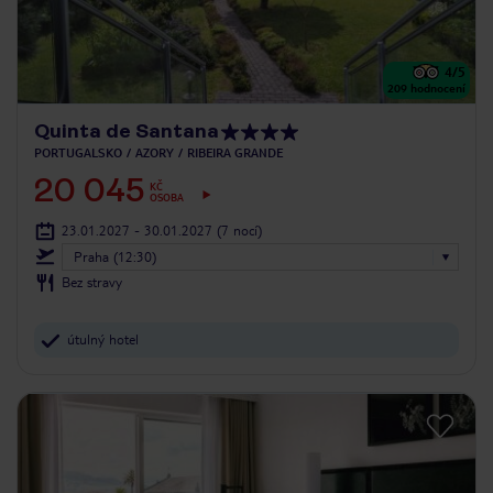
4
/5
209
hodnocení
Quinta de Santana
PORTUGALSKO
AZORY
RIBEIRA GRANDE
20 045
KČ
OSOBA
23.01.2027 - 30.01.2027
(7 nocí)
Praha (12:30)
Bez stravy
útulný hotel