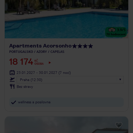
3.9
/5
70
hodnocení
Apartments Acorsonho
PORTUGALSKO
AZORY
CAPELAS
18 174
KČ
OSOBA
23.01.2027 - 30.01.2027
(7 nocí)
Praha (12:30)
Bez stravy
wellness a posilovna