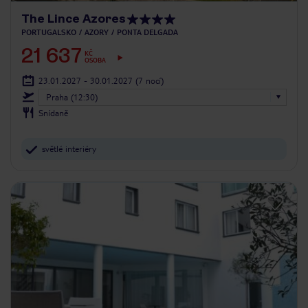
The Lince Azores
PORTUGALSKO
AZORY
PONTA DELGADA
21 637
KČ
OSOBA
23.01.2027 - 30.01.2027
(7 nocí)
Praha (12:30)
Snídaně
světlé interiéry