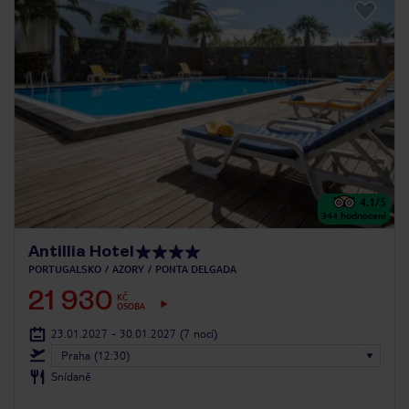
4.1
/5
344
hodnocení
Antillia Hotel
PORTUGALSKO
AZORY
PONTA DELGADA
21 930
KČ
OSOBA
23.01.2027 - 30.01.2027
(7 nocí)
Praha (12:30)
Snídaně