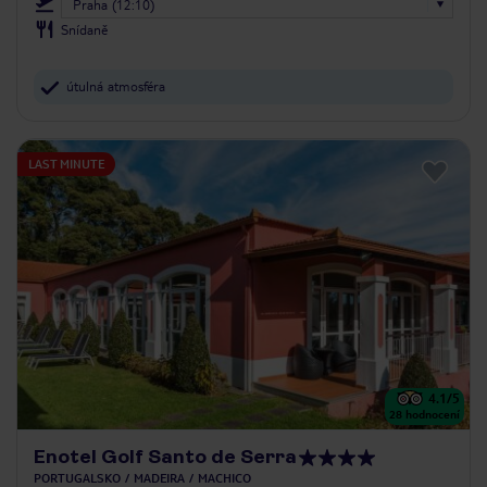
Praha (12:10)
Snídaně
útulná atmosféra
LAST MINUTE
4.1
/5
28
hodnocení
Enotel Golf Santo de Serra
PORTUGALSKO
MADEIRA
MACHICO