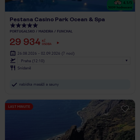
4.1
/5
5039
hodnocení
Pestana Casino Park Ocean & Spa
PORTUGALSKO
MADEIRA
FUNCHAL
29 934
KČ
OSOBA
26.08.2026 - 02.09.2026
(7 nocí)
Praha (12:10)
Snídaně
nabídka masáží a sauny
LAST MINUTE