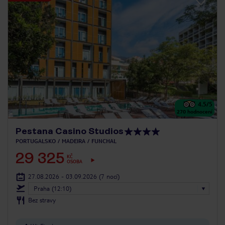
4.5
/5
270
hodnocení
Pestana Casino Studios
PORTUGALSKO
MADEIRA
FUNCHAL
29 325
KČ
OSOBA
27.08.2026 - 03.09.2026
(7 nocí)
Praha (12:10)
Bez stravy