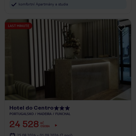
komfortní Apartmány a studia
LAST MINUTE
Hotel do Centro
PORTUGALSKO
MADEIRA
FUNCHAL
24 528
KČ
OSOBA
25.08.2026 - 01.09.2026
(7 nocí)