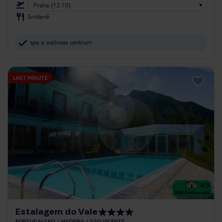
Praha (12:10)
Snídaně
spa a wellness centrum
LAST MINUTE
4
/5
308
hodnocení
Estalagem do Vale
PORTUGALSKO
MADEIRA
SAO VICENTE