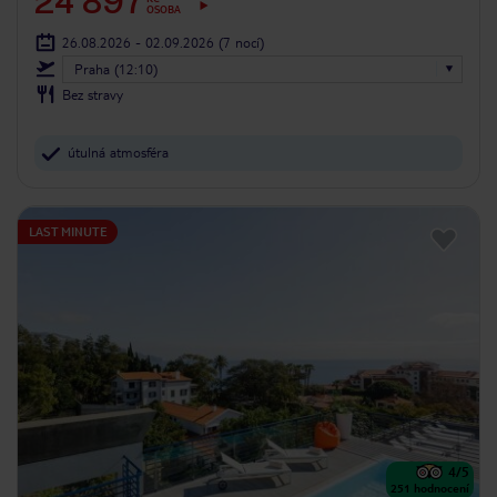
24 897
OSOBA
26.08.2026 - 02.09.2026
(7 nocí)
Praha (12:10)
Bez stravy
útulná atmosféra
LAST MINUTE
4
/5
251
hodnocení