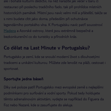
ale i bohaté kulturní dědictví, na něž narazíte jak večer v baru či
restauraci při poslechu tradičního fado, tak při prohlídce místních
historických památek. Místní jsou navíc velmi milí a přátelští, takže se
s nimi budete cítit jako doma, především při ochutnávce
legendárního portského vína. K Portugalsku navíc patří souostroví
Madeira
a Azorské ostrovy, které jsou extrémně bezpečné a
bezkonkurenční co do turistiky a přírodních krás.
Co dělat na Last Minute v Portugalsku?
Portugalsko je zemí, kde se snoubí moderní život s dlouhoetými
tradicemi a unikátní kulturou. Můžete zde lenošit na pláži, cestovat i
sportovat.
Sportujte jedna báseň
Díky své poloze patří Portugalsko mezi evropské země s nejlepšími
podmínkami pro surfování a vodní sporty. Pokud tedy holdujete
těmto adrenalinovým aktivitám, vydejte se například do Figuera da
Foz nebo Nazaré, kde si zasurfujete do aleluja.