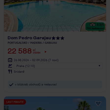
3.3
/5
799
hodnocení
Dom Pedro Garajau
PORTUGALSKO
MADEIRA
GARAJAU
22 588
KČ
OSOBA
26.08.2026 - 02.09.2026
(7 nocí)
Praha (12:10)
Snídaně
v blízkosti obchodů a restaurací
LAST MINUTE