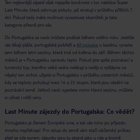
Ten nejlevnější zájezd však nejspíše booknete v tzv. nabídce Super
Last Minute, která zahrnuje pobyty, jež stratují v průběhu příštích 7
dní. Pokud tedy máte možnost vycestovat okamžitě, je tato
kategorie přesně pro vás.
Do Portugalska se navíc můžete podívat během celého roku. Jestliže
vás lákají pláže, portugalské pobřeží a
All inclusive
u bazénu, vyrazte
sem během letní sezóny, která trvá od května do září. Během těchto
měsíců je v Portugalsku opravdu teplo. Pokud jste spíše poznávací a
turistický typ, kterého velká vedra nelákají a raději si vyšlápne na
nějaký ten vrchol, užijete si Portugalsko v průběhu ostatních měsíců,
kdy se teploty pohybují mezi 16 a 22 stupni, které jsou ideální na
poznávání země. Jelikož navíc vyjedete mimo hlavní sezónu, můžete
si užívat i nižší ceny.
Last Minute zájezdy do Portugalska: Co vědět?
Portugalsko je členem Evropské unie, a tak vás toho po příjezdu
mnoho nepřekvapí. Pro vstup do země vám stačí občanský průkaz,
platí se zde eurem, zásuvky jsou tu stejné jako u nás a kromě