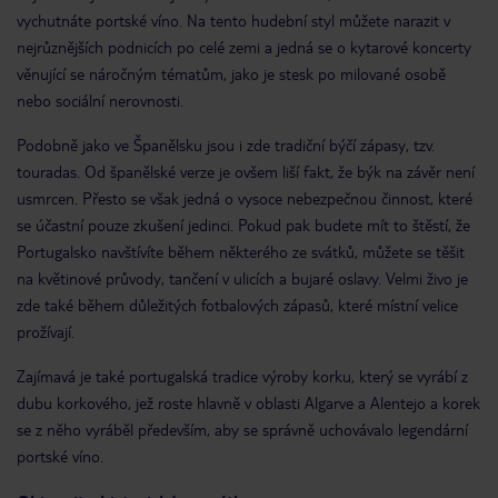
vychutnáte portské víno. Na tento hudební styl můžete narazit v
nejrůznějších podnicích po celé zemi a jedná se o kytarové koncerty
věnující se náročným tématům, jako je stesk po milované osobě
nebo sociální nerovnosti.
Podobně jako ve Španělsku jsou i zde tradiční býčí zápasy, tzv.
touradas. Od španělské verze je ovšem liší fakt, že býk na závěr není
usmrcen. Přesto se však jedná o vysoce nebezpečnou činnost, které
se účastní pouze zkušení jedinci. Pokud pak budete mít to štěstí, že
Portugalsko navštívíte během některého ze svátků, můžete se těšit
na květinové průvody, tančení v ulicích a bujaré oslavy. Velmi živo je
zde také během důležitých fotbalových zápasů, které místní velice
prožívají.
Zajímavá je také portugalská tradice výroby korku, který se vyrábí z
dubu korkového, jež roste hlavně v oblasti Algarve a Alentejo a korek
se z něho vyráběl především, aby se správně uchovávalo legendární
portské víno.