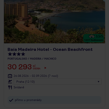
3.5
/5
1237
hodnocení
Baía Madeira Hotel - Ocean Beachfront
PORTUGALSKO
MADEIRA
MACHICO
30 293
KČ
OSOBA
26.08.2026 - 02.09.2026
(7 nocí)
Praha (12:10)
Snídaně
přímo u promenády