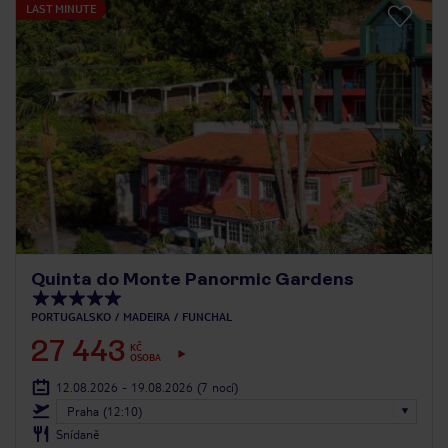
LAST MINUTE
Quinta do Monte Panormic Gardens
PORTUGALSKO
MADEIRA
FUNCHAL
27 443
KČ
OSOBA
12.08.2026 - 19.08.2026
(7 nocí)
Praha (12:10)
Snídaně