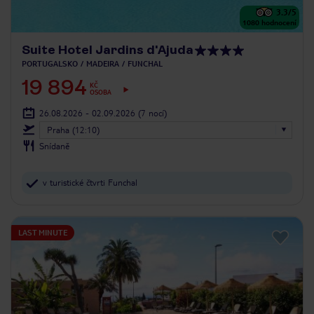
3.3
/5
1080
hodnocení
Suite Hotel Jardins d'Ajuda
PORTUGALSKO
MADEIRA
FUNCHAL
19 894
KČ
OSOBA
26.08.2026 - 02.09.2026
(7 nocí)
Praha (12:10)
Snídaně
v turistické čtvrti Funchal
LAST MINUTE