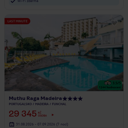
Wi-Fi zdarma
LAST MINUTE
3.5
/5
1244
hodnocení
Muthu Raga Madeira
PORTUGALSKO
MADEIRA
FUNCHAL
29 345
KČ
OSOBA
31.08.2026 - 07.09.2026
(7 nocí)