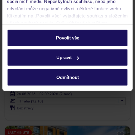
sociálních médií. Neposkytnutí souhlasu, nebo jeho
odvolání může negativně ovlivnit některé funkce webu.
Kliknutím na „Povolit vše“ vyjadřujete souhlas s uložením
všech souborů cookie. Svůj výběr však můžete
personalizovat v sekci „Personalizace“.
Povolit vše
Podrobné informace o souborech cookie naleznete v
zásadách používání souborů cookie
a
zásadách
Upravit
ochrany osobních údajů.
Canico Bay Apartments
PORTUGALSKO
MADEIRA
CANICO
Odmítnout
29 133
KČ
OSOBA
26.08.2026 - 02.09.2026
(7 nocí)
Praha (12:10)
Bez stravy
LAST MINUTE