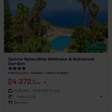
4.3
/5
829
hodnocení
Quinta Splendida Wellness & Botanical
Garden
PORTUGALSKO
MADEIRA
CANICO DE BAIXO
24 372
KČ
OSOBA
26.08.2026 - 02.09.2026
(7 nocí)
Praha (12:10)
Bez stravy