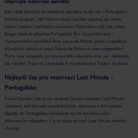
Objevujte historické památky
Kdo nedá dpoustit na starobylé památky, bude mít v Portugalsku
bohatý program. Váš historii milující jazýček uspokojí jak hlavní
město Lisabon například s úchvatnou Belémskou věží, tak město
Braga, které se přezdíva Portugalský Řím. Za pohled stojí i
monumentální schodiště Bom Jesus do Monte, jedna z největších
původních keltských osad Citânia de Briteiros nebo plegendární
Porto, kde nenajdete jen prvopočátky slavného vína, ale i katedrálu
Sé, náměstí Praça do Liberdade či novoklasicistní Palácio da Bolsa.
Nejlepší čas pro rezervaci Last Minute -
Portugalsko
Pokud dumáte, kdy je ten správný čas pro rezervaci Last Minute
dovolené, začněte vaše vysněné hotely, destinace a All inclusive
zájezdy do Portugalska vyhledávat cca 30 dní před vaším
plánovaným odjezdem. V tuto dobu se totiž Last Minute nabídky
otevírají.