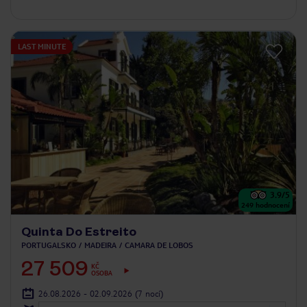
LAST MINUTE
3.9
/5
249
hodnocení
Quinta Do Estreito
PORTUGALSKO
MADEIRA
CAMARA DE LOBOS
27 509
KČ
OSOBA
26.08.2026 - 02.09.2026
(7 nocí)