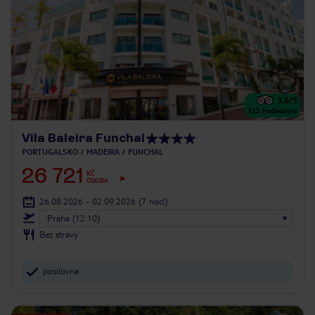
3.8
/5
525
hodnocení
Vila Baleira Funchal
PORTUGALSKO
MADEIRA
FUNCHAL
26 721
KČ
OSOBA
26.08.2026 - 02.09.2026
(7 nocí)
Praha (12:10)
Bez stravy
posilovna