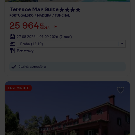
Terrace Mar Suite
PORTUGALSKO
MADEIRA
FUNCHAL
25 964
KČ
OSOBA
27.08.2026 - 03.09.2026
(7 nocí)
Praha (12:10)
Bez stravy
útulná atmosféra
LAST MINUTE