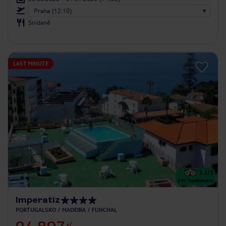
Praha (12:10)
Snídaně
LAST MINUTE
3.7
/5
242
hodnocení
Imperatiz
PORTUGALSKO
MADEIRA
FUNCHAL
KČ