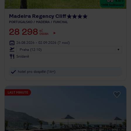
4.6
/5
1608
hodnocení
Madeira Regency Cliff
PORTUGALSKO
MADEIRA
FUNCHAL
28 298
KČ
OSOBA
26.08.2026 - 02.09.2026
(7 nocí)
Praha (12:10)
Snídaně
hotel pro dospělé (16+)
LAST MINUTE