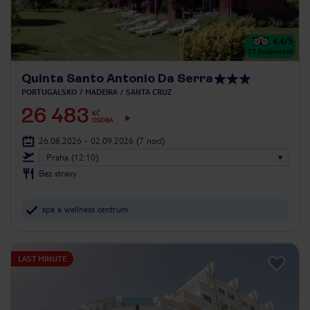
4.4
/5
57
hodnocení
Quinta Santo Antonio Da Serra
PORTUGALSKO
MADEIRA
SANTA CRUZ
26 483
KČ
OSOBA
26.08.2026 - 02.09.2026
(7 nocí)
Praha (12:10)
Bez stravy
spa a wellness centrum
LAST MINUTE