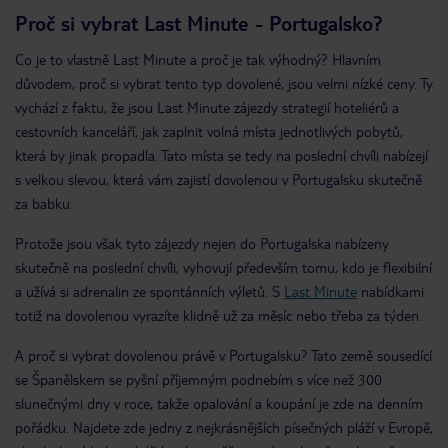
Proč si vybrat Last Minute - Portugalsko?
Co je to vlastně Last Minute a proč je tak výhodný? Hlavním
důvodem, proč si vybrat tento typ dovolené, jsou velmi nízké ceny. Ty
vychází z faktu, že jsou Last Minute zájezdy strategií hoteliérů a
cestovních kanceláří, jak zaplnit volná místa jednotlivých pobytů,
která by jinak propadla. Tato místa se tedy na poslední chvíli nabízejí
s velkou slevou, která vám zajistí dovolenou v Portugalsku skutečně
za babku.
Protože jsou však tyto zájezdy nejen do Portugalska nabízeny
skutečně na poslední chvíli, vyhovují především tomu, kdo je flexibilní
a užívá si adrenalin ze spontánních výletů. S
Last Minute
nabídkami
totiž na dovolenou vyrazíte klidně už za měsíc nebo třeba za týden.
A proč si vybrat dovolenou právě v Portugalsku? Tato země sousedící
se Španělskem se pyšní příjemným podnebím s více než 300
slunečnými dny v roce, takže opalování a koupání je zde na denním
pořádku. Najdete zde jedny z nejkrásnějších písečných pláží v Evropě,