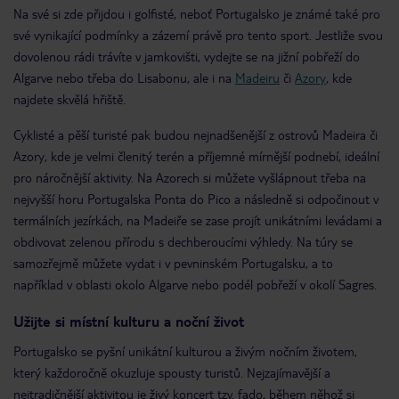
Na své si zde přijdou i golfisté, neboť Portugalsko je známé také pro
své vynikající podmínky a zázemí právě pro tento sport. Jestliže svou
dovolenou rádi trávíte v jamkovišti, vydejte se na jižní pobřeží do
Algarve nebo třeba do Lisabonu, ale i na
Madeiru
či
Azory
, kde
najdete skvělá hřiště.
Cyklisté a pěší turisté pak budou nejnadšenější z ostrovů Madeira či
Azory, kde je velmi členitý terén a příjemné mírnější podnebí, ideální
pro náročnější aktivity. Na Azorech si můžete vyšlápnout třeba na
nejvyšší horu Portugalska Ponta do Pico a následně si odpočinout v
termálních jezírkách, na Madeiře se zase projít unikátními levádami a
obdivovat zelenou přírodu s dechberoucími výhledy. Na túry se
samozřejmě můžete vydat i v pevninském Portugalsku, a to
například v oblasti okolo Algarve nebo podél pobřeží v okolí Sagres.
Užijte si místní kulturu a noční život
Portugalsko se pyšní unikátní kulturou a živým nočním životem,
který každoročně okuzluje spousty turistů. Nejzajímavější a
nejtradičnější aktivitou je živý koncert tzv. fado, během něhož si