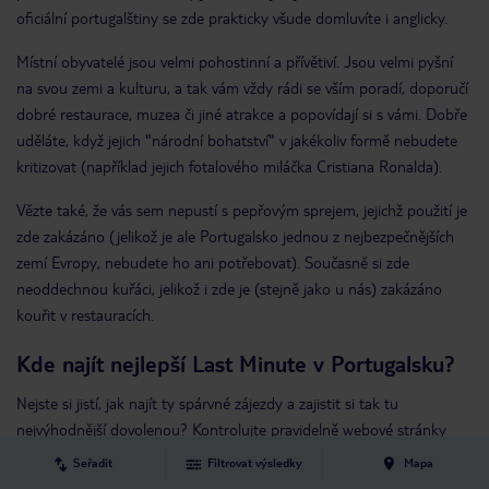
oficiální portugalštiny se zde prakticky všude domluvíte i anglicky.
Místní obyvatelé jsou velmi pohostinní a přívětiví. Jsou velmi pyšní
na svou zemi a kulturu, a tak vám vždy rádi se vším poradí, doporučí
dobré restaurace, muzea či jiné atrakce a popovídají si s vámi. Dobře
uděláte, když jejich "národní bohatství" v jakékoliv formě nebudete
kritizovat (například jejich fotalového miláčka Cristiana Ronalda).
Vězte také, že vás sem nepustí s pepřovým sprejem, jejichž použití je
zde zakázáno (jelikož je ale Portugalsko jednou z nejbezpečnějších
zemí Evropy, nebudete ho ani potřebovat). Současně si zde
neoddechnou kuřáci, jelikož i zde je (stejně jako u nás) zakázáno
kouřit v restauracích.
Kde najít nejlepší Last Minute v Portugalsku?
Nejste si jistí, jak najít ty spárvné zájezdy a zajistit si tak tu
nejvýhodnější dovolenou? Kontrolujte pravidelně webové stránky
TUI v kategorii Last Minute nebo Super Last Minute, kde najdete
Seřadit
Filtrovat výsledky
Mapa
všechny lukrativní pobyty. Můžete si vyfiltrovat preferovaný typ