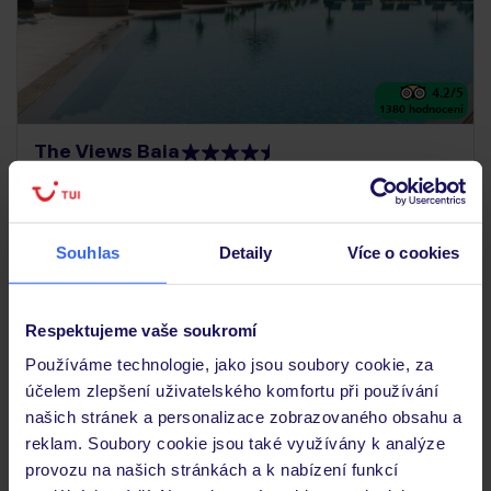
4.2
/5
1380
hodnocení
The Views Baia
PORTUGALSKO
MADEIRA
FUNCHAL
28 403
KČ
OSOBA
29.08.2026 - 05.09.2026
(7 nocí)
Souhlas
Detaily
Více o cookies
Praha (12:10)
Snídaně
Respektujeme vaše soukromí
komfortní pokoje s výhledem na moře nebo na svahy
Používáme technologie, jako jsou soubory cookie, za
účelem zlepšení uživatelského komfortu při používání
našich stránek a personalizace zobrazovaného obsahu a
LAST MINUTE
reklam. Soubory cookie jsou také využívány k analýze
provozu na našich stránkách a k nabízení funkcí