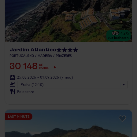
4.2
/5
306
hodnocení
Jardim Atlantico
PORTUGALSKO
MADEIRA
PRAZERES
30 148
KČ
OSOBA
25.08.2026 - 01.09.2026
(7 nocí)
Praha (12:10)
Polopenze
LAST MINUTE