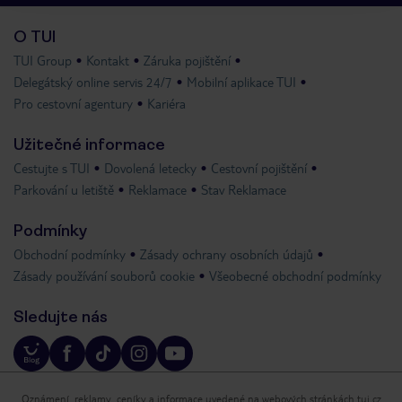
O TUI
TUI Group
Kontakt
Záruka pojištění
Delegátský online servis 24/7
Mobilní aplikace TUI
Pro cestovní agentury
Kariéra
Užitečné informace
Cestujte s TUI
Dovolená letecky
Cestovní pojištění
Parkování u letiště
Reklamace
Stav Reklamace
Podmínky
Obchodní podmínky
Zásady ochrany osobních údajů
Zásady používání souborů cookie
Všeobecné obchodní podmínky
Sledujte nás
Oznámení, reklamy, ceníky a informace uvedené na webových stránkách tui.cz