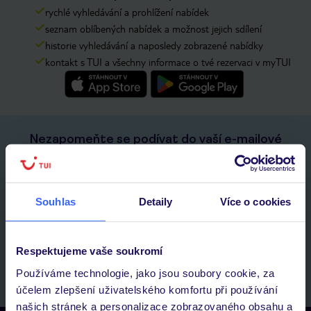
rychlé vyhledávání a prohlížení nabídek
seznam oblíbených nabídek a možnost jejich sdílení
historie vyhledávání a naposledy zobrazené nabídky
kontakt s TUI a všechny informace o tvé rezervaci v myTUI
Nezapomeňte se podívat do vaší e-mailové
schránky a registraci potvrdit!
Jméno:
Souhlas
Detaily
Více o cookies
E-MAIL
Respektujeme vaše soukromí
Přihlásit se k odběru
Používáme technologie, jako jsou soubory cookie, za
účelem zlepšení uživatelského komfortu při používání
našich stránek a personalizace zobrazovaného obsahu a