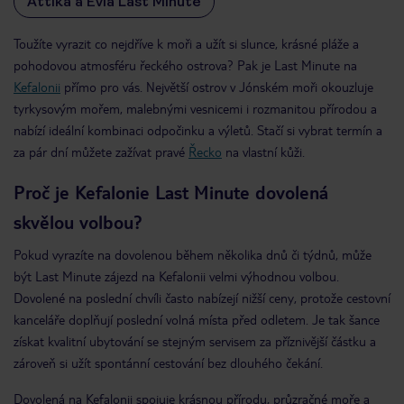
Attika a Evia Last Minute
Toužíte vyrazit co nejdříve k moři a užít si slunce, krásné pláže a
pohodovou atmosféru řeckého ostrova? Pak je Last Minute na
Kefalonii
přímo pro vás. Největší ostrov v Jónském moři okouzluje
tyrkysovým mořem, malebnými vesnicemi i rozmanitou přírodou a
nabízí ideální kombinaci odpočinku a výletů. Stačí si vybrat termín a
za pár dní můžete zažívat pravé
Řecko
na vlastní kůži.
Proč je Kefalonie Last Minute dovolená
skvělou volbou?
Pokud vyrazíte na dovolenou během několika dnů či týdnů, může
být Last Minute zájezd na Kefalonii velmi výhodnou volbou.
Dovolené na poslední chvíli často nabízejí nižší ceny, protože cestovní
kanceláře doplňují poslední volná místa před odletem. Je tak šance
získat kvalitní ubytování se stejným servisem za příznivější částku a
zároveň si užít spontánní cestování bez dlouhého čekání.
Dovolená na Kefalonii spojuje krásnou přírodu, průzračné moře a