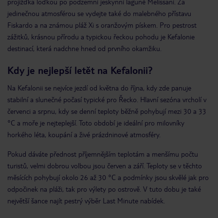
projížďka loďkou po podzemní jeskynní laguně Melissani. Za
jedinečnou atmosférou se vydejte také do malebného přístavu
Fiskardo a na známou pláž Xi s oranžovým pískem. Pro pestrost
zážitků, krásnou přírodu a typickou řeckou pohodu je Kefalonie
destinací, která nadchne hned od prvního okamžiku.
Kdy je nejlepší letět na Kefalonii?
Na Kefalonii se nejvíce jezdí od května do října, kdy zde panuje
stabilní a slunečné počasí typické pro Řecko. Hlavní sezóna vrcholí v
červenci a srpnu, kdy se denní teploty běžně pohybují mezi 30 a 33
°C a moře je nejteplejší. Toto období je ideální pro milovníky
horkého léta, koupání a živé prázdninové atmosféry.
Pokud dáváte přednost příjemnějším teplotám a menšímu počtu
turistů, velmi dobrou volbou jsou červen a září. Teploty se v těchto
měsících pohybují okolo 26 až 30 °C a podmínky jsou skvělé jak pro
odpočinek na pláži, tak pro výlety po ostrově. V tuto dobu je také
největší šance najít pestrý výběr Last Minute nabídek.