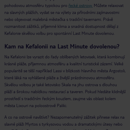
pohodovou atmosféru typickou pro
řecké ostrovy.
Můžete relaxovat
na slavných plážích, vydat se na výlety za přírodními zajímavostmi
nebo objevovat malebná městečka s tradiční tavernami. Právě
rozmanitost zážitků, příjemné klima a snadná dostupnost dělají z
Kefalonie skvělou volbu pro spontánní Last Minute dovolenou.
Kam na Kefalonii na Last Minute dovolenou?
Na Kefalonii lze vyrazit do řady oblíbených letovisek, která kombinují
krásné pláže, příjemnou atmosféru a kvalitní turistické zázemí. Velké
popularitě se těší například Lassi v blízkosti hlavního města Argostoli,
které láká na vyhlášené pláže a živější prázdninovou atmosféru.
Skvělou volbou je také letovisko Skala na jihu ostrova s dlouhou
pláží a širokou nabídkou restaurací a taveren. Pokud hledáte klidnější
prostředí s tradičním řeckým kouzlem, zaujme vás oblast kolem
města Lixouri na poloostrově Paliki.
A co na ostrově navštívit? Nezapomenutelný zážitek přinese relax na
slavné pláži Myrtos s tyrkysovou vodou a dramatickými útesy nebo