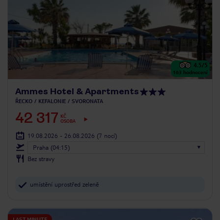
4.5
/5
163
hodnocení
Ammes Hotel & Apartments
ŘECKO
KEFALONIE
SVORONATA
42 317
KČ
OSOBA
19.08.2026 - 26.08.2026
(7 nocí)
Praha (04:15)
Bez stravy
umístění uprostřed zeleně
LAST MINUTE