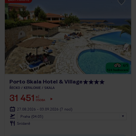
4
/5
524
hodnocení
Porto Skala Hotel & Village
ŘECKO
KEFALONIE
SKALA
31 451
KČ
OSOBA
27.08.2026 - 03.09.2026
(7 nocí)
Praha (04:05)
Snídaně