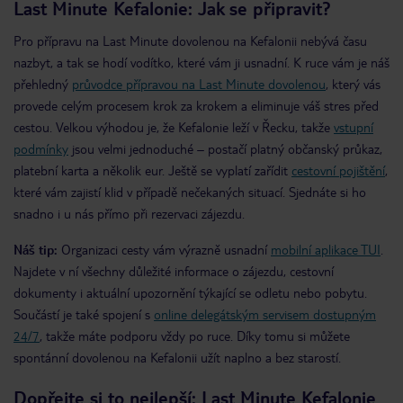
Last Minute Kefalonie: Jak se připravit?
Pro přípravu na Last Minute dovolenou na Kefalonii nebývá času
nazbyt, a tak se hodí vodítko, které vám ji usnadní. K ruce vám je náš
přehledný
průvodce přípravou na Last Minute dovolenou
, který vás
provede celým procesem krok za krokem a eliminuje váš stres před
cestou. Velkou výhodou je, že Kefalonie leží v Řecku, takže
vstupní
podmínky
jsou velmi jednoduché – postačí platný občanský průkaz,
platební karta a několik eur. Ještě se vyplatí zařídit
cestovní pojištění
,
které vám zajistí klid v případě nečekaných situací. Sjednáte si ho
snadno i u nás přímo při rezervaci zájezdu.
Náš tip:
Organizaci cesty vám výrazně usnadní
mobilní aplikace TUI
.
Najdete v ní všechny důležité informace o zájezdu, cestovní
dokumenty i aktuální upozornění týkající se odletu nebo pobytu.
Součástí je také spojení s
online delegátským servisem dostupným
24/7
, takže máte podporu vždy po ruce. Díky tomu si můžete
spontánní dovolenou na Kefalonii užít naplno a bez starostí.
Dopřejte si to nejlepší: Last Minute Kefalonie