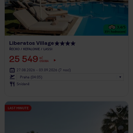
3.4
/5
351
hodnocení
Liberatos Village
ŘECKO
KEFALONIE
LASSI
25 549
KČ
OSOBA
27.08.2026 - 03.09.2026
(7 nocí)
Praha (04:05)
Snídaně
LAST MINUTE