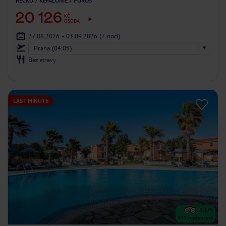
ŘECKO
KEFALONIE
POROS
20 126
KČ
OSOBA
27.08.2026 - 03.09.2026
(7 nocí)
Praha (04:05)
Bez stravy
LAST MINUTE
4.1
/5
115
hodnocení