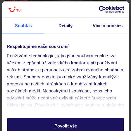
LAST MINUTE
Souhlas
Detaily
Více o cookies
Respektujeme vaše soukromí
Používáme technologie, jako jsou soubory cookie, za
účelem zlepšení uživatelského komfortu při používání
4.6
/5
190
hodnocení
našich stránek a personalizace zobrazovaného obsahu a
reklam. Soubory cookie jsou také využívány k analýze
Electra Kefalonia Hotel & Spa
provozu na našich stránkách a k nabízení funkcí
ŘECKO
KEFALONIE
SVORONATA
sociálních médií. Neposkytnutí souhlasu, nebo jeho
48 563
KČ
odvolání může negativně ovlivnit některé funkce webu.
OSOBA
Kliknutím na „Povolit vše“ vyjadřujete souhlas s uložením
30.08.2026 - 06.09.2026
(7 nocí)
všech souborů cookie. Svůj výběr však můžete
Praha (04:15)
personalizovat v sekci „Personalizace“.
Snídaně
Povolit vše