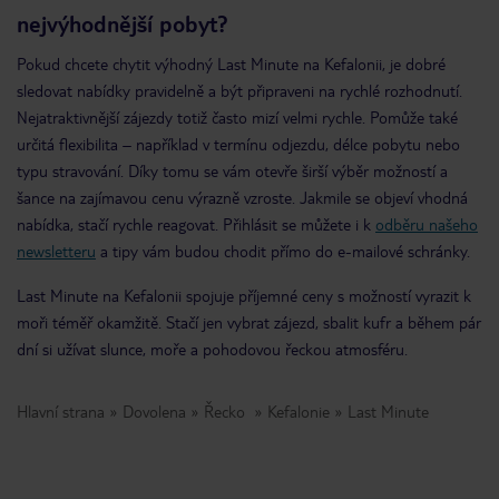
nejvýhodnější pobyt?
Pokud chcete chytit výhodný Last Minute na Kefalonii, je dobré
sledovat nabídky pravidelně a být připraveni na rychlé rozhodnutí.
Nejatraktivnější zájezdy totiž často mizí velmi rychle. Pomůže také
určitá flexibilita – například v termínu odjezdu, délce pobytu nebo
typu stravování. Díky tomu se vám otevře širší výběr možností a
šance na zajímavou cenu výrazně vzroste. Jakmile se objeví vhodná
nabídka, stačí rychle reagovat. Přihlásit se můžete i k
odběru našeho
newsletteru
a tipy vám budou chodit přímo do e-mailové schránky.
Last Minute na Kefalonii spojuje příjemné ceny s možností vyrazit k
moři téměř okamžitě. Stačí jen vybrat zájezd, sbalit kufr a během pár
dní si užívat slunce, moře a pohodovou řeckou atmosféru.
Hlavní strana
Dovolena
Řecko
Kefalonie
Last Minute