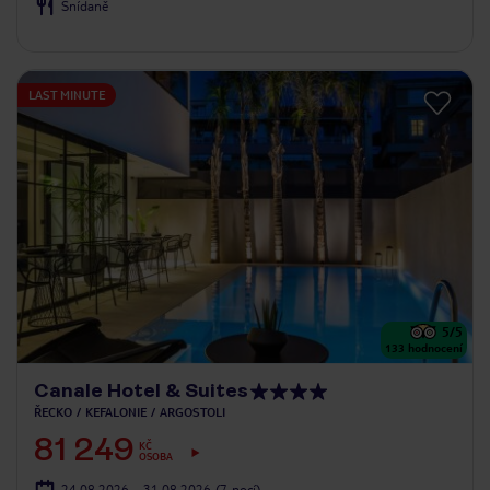
Snídaně
LAST MINUTE
5
/5
133
hodnocení
Canale Hotel & Suites
ŘECKO
KEFALONIE
ARGOSTOLI
81 249
KČ
OSOBA
24.08.2026 - 31.08.2026
(7 nocí)