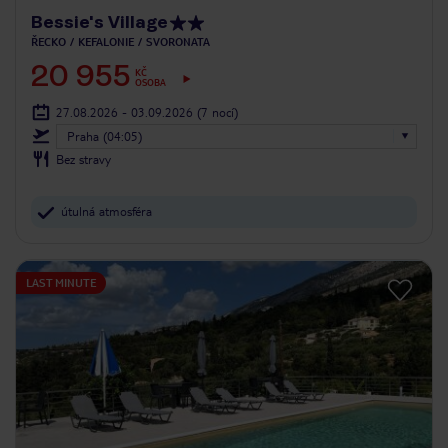
Bessie's Village
ŘECKO
KEFALONIE
SVORONATA
20 955
KČ
OSOBA
27.08.2026 - 03.09.2026
(7 nocí)
Praha (04:05)
Bez stravy
útulná atmosféra
LAST MINUTE