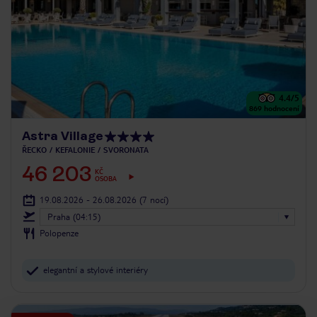
4.4
/5
869
hodnocení
Astra Village
ŘECKO
KEFALONIE
SVORONATA
46 203
KČ
OSOBA
19.08.2026 - 26.08.2026
(7 nocí)
Praha (04:15)
Polopenze
elegantní a stylové interiéry