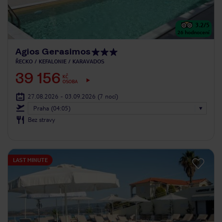
3.2
/5
26
hodnocení
Agios Gerasimos
ŘECKO
KEFALONIE
KARAVADOS
39 156
KČ
OSOBA
27.08.2026 - 03.09.2026
(7 nocí)
Praha (04:05)
Bez stravy
LAST MINUTE