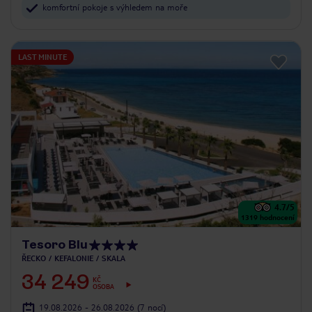
komfortní pokoje s výhledem na moře
LAST MINUTE
4.7
/5
1319
hodnocení
Tesoro Blu
ŘECKO
KEFALONIE
SKALA
34 249
KČ
OSOBA
19.08.2026 - 26.08.2026
(7 nocí)