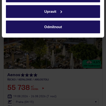
Podrobné informace o souborech cookie naleznete v
zásadách používání souborů cookie
a
zásadách
LAST MINUTE
Upravit
ochrany osobních údajů.
Odmítnout
4.2
/5
200
hodnocení
Aenos
ŘECKO
KEFALONIE
ARGOSTOLI
55 738
KČ
OSOBA
19.08.2026 - 26.08.2026
(7 nocí)
Praha (04:15)