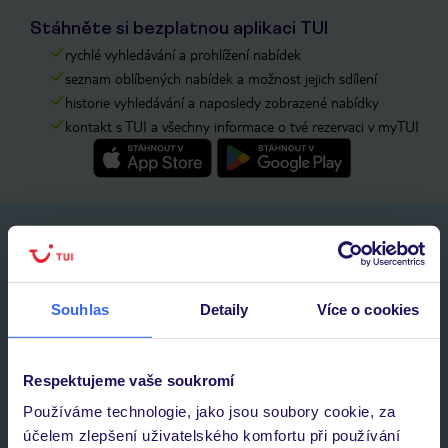
Stáhněte si bezplatnou aplikaci TUI
rychlé vyhledávání a prohlížení nabídek
seznam oblíbených nabídek a možnost jejich sdílení
historie vyhledávání a naposledy zobrazené nabídky
kontakt s TUI a všechny informace o tvé rezervaci v myTUI
Nezapomeňte se podívat do vaší e-mailové
schránky a registraci potvrdit!
Jméno:
Souhlas
Detaily
Více o cookies
E-MAIL
Respektujeme vaše soukromí
Používáme technologie, jako jsou soubory cookie, za
Přihlásit se k odběru
účelem zlepšení uživatelského komfortu při používání