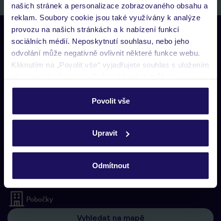
našich stránek a personalizace zobrazovaného obsahu a
reklam. Soubory cookie jsou také využívány k analýze
provozu na našich stránkách a k nabízení funkcí
Kontaktujte nás
sociálních médií. Neposkytnutí souhlasu, nebo jeho
Telefonické rezervační centrum
odvolání může negativně ovlivnit některé funkce webu.
Po-Pá 08:00-21:00, So-Ne 09:00-21:00
Kliknutím na „Povolit vše“ vyjadřujete souhlas s uložením
277 270 059
všech souborů cookie. Svůj výběr však můžete
personalizovat v sekci „Personalizace“.
Zákaznický servis
Povolit vše
Po-Pá 08:00-21:00, So-Ne 10:00-18:00
Podrobné informace o souborech cookie naleznete v
277 270 059
zásadách používání souborů cookie
a
zásadách
Upravit
ochrany osobních údajů.
Zákaznický servis
Po-Pá 08:00-21:00, So-Ne 10:00-18:00
Odmítnout
Chat v myTUI
Pobočky
Vyhledat na mapě